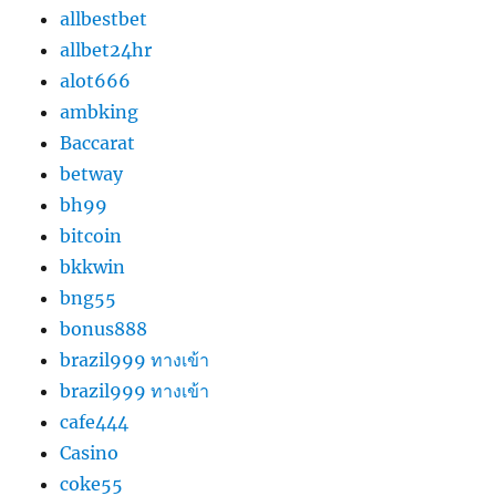
allbestbet
allbet24hr
alot666
ambking
Baccarat
betway
bh99
bitcoin
bkkwin
bng55
bonus888
brazil999 ทางเข้า
brazil999 ทางเข้า
cafe444
Casino
coke55