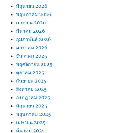
มิถุนายน 2026
พฤษภาคม 2026
เมษายน 2026
มีนาคม 2026
กุมภาพันธ์ 2026
มกราคม 2026
ธันวาคม 2025
พฤศจิกายน 2025
ตุลาคม 2025
กันยายน 2025
สิงหาคม 2025
กรกฎาคม 2025
มิถุนายน 2025
พฤษภาคม 2025
เมษายน 2025
มีนาคม 2025