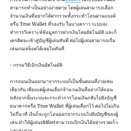
สามารถทำเป็นอย่างง่ายดาย โดยผู้เล่นสามารถเลือก
จำนวนเงินที่อยากได้ฝากรวมทั้งกระทำโอนผ่านแบงค์
หรือ True Wallet ที่รองรับ ในบางคราว ระบบจะ
ทำการวิเคราะห์ข้อมูลการฝากเงินโดยอัตโนมัติ และก็
เครดิตจะเข้าสู่บัญชีผู้เล่นทันที ต่อไปผู้เล่นสามารถเริ่ม
เล่นเกมสล็อตได้เลยในทันที
• กรรมวิธีเบิกเงินอัตโนมัติ
การถอนเงินออกมาจากระบบก็เป็นขั้นตอนที่ง่ายเช่น
เดียวกัน เพียงแต่ผู้เล่นเลือกจำนวนเงินที่อยากได้ถอน
หลังจากนั้นระบบจะกระทำการโอนเงินกลับไปยังบัญชี
ธนาคารหรือ True Wallet ที่ผู้เล่นเลือกไว้ ต่อไปไม่เกิน
ไม่กี่นาที เงินก็จะถูกโอนออกจากระบบไปยังบัญชีของผู้
เล่น ทำให้ผู้เล่น188betสามารถเบิกเงินได้อย่างรวดเร็ว
และสะดวก