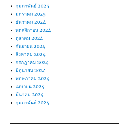
กุมภาพันธ์ 2025
มกราคม 2025
ธันวาคม 2024
พฤศจิกายน 2024
ตุลาคม 2024
กันยายน 2024
สิงหาคม 2024
กรกฎาคม 2024
มิถุนายน 2024
พฤษภาคม 2024
เมษายน 2024
มีนาคม 2024
กุมภาพันธ์ 2024