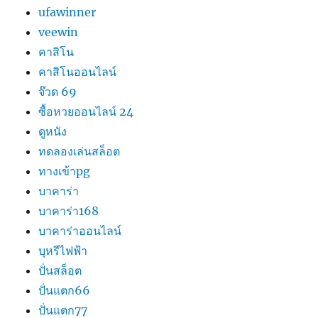
ufawinner
veewin
คาสิโน
คาสิโนออนไลน์
จ๊วด 69
ซื้อหวยออนไลน์ 24
ดูหนัง
ทดลองเล่นสล็อต
ทางเข้าpg
บาคาร่า
บาคาร่า168
บาคาร่าออนไลน์
บุหรีไฟฟ้า
ปั่นสล็อต
ปั่นแตก66
ปั่นแตก77