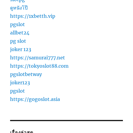
ดูหนังโป๊
https://1xbetth.vip
pgslot
allbet24
pg slot
joker 123
https://samurai777.net
https://tokyoslot88.com
pgslotbetway
joker123
pgslot
https://gogoslot.asia
เรื่องล่าสุด