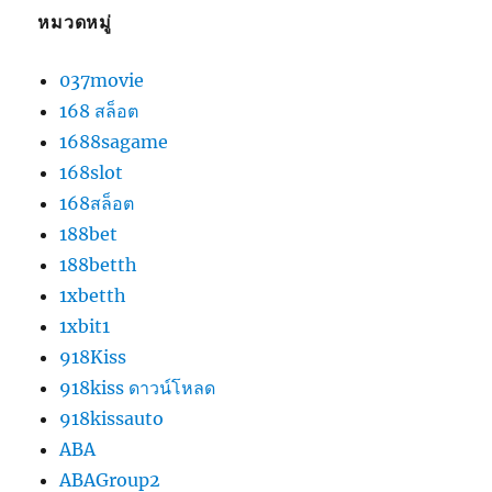
หมวดหมู่
037movie
168 สล็อต
1688sagame
168slot
168สล็อต
188bet
188betth
1xbetth
1xbit1
918Kiss
918kiss ดาวน์โหลด
918kissauto
ABA
ABAGroup2