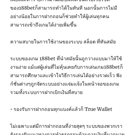
ของ188betก็สามารถทำได้ในทันที นอกนั้นการไม่มี
อย่างน้อยในการฝากถอนก็ช่วยทำให้ผู้เล่นทุกคน
สามารถเข้าถึงเกมได้ง่ายเพิ่มขึ้น
ความสบายในการใช้งานของระบบ สล็อต ที่ทันสมัย
ระบบของเกม 188bet ที่นำสมัยนั้นถูกวางแบบมาให้ใช้
งานง่าย แม้แต่ผู้เล่นที่ไม่คุ้นเคยกับการเล่นเกม188betก็
สามารถศึกษาและเข้าใจวิธีการเล่นได้อย่างรวดเร็ว ฟัง
ก์ชั่นต่างๆถูกจัดระบบอย่างแจ่มแจ้งในหน้าจอของเกม
รวมทั้งระบบการฝากเบิกเงินที่สบาย
• รองรับการฝากถอนทุกแบงค์แล้วก็ True Wallet
ไม่เฉพาะแต่มีการฝากถอนที่ง่ายสุดๆ ระบบของพวกเรา
ยังรองรับแนวทางการทำธุรกรรมด้านการเงินที่มากมาย