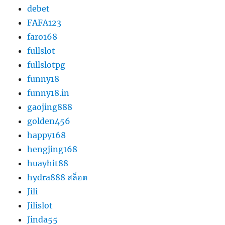
debet
FAFA123
faro168
fullslot
fullslotpg
funny18
funny18.in
gaojing888
golden456
happy168
hengjing168
huayhit88
hydra888 สล็อต
Jili
Jilislot
Jinda55