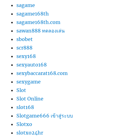
sagame
sagame168th
sagame168th.com
sawan888 ทดลองเล่น
sbobet
scr888
sexy168
sexyauto168
sexybaccarat168.com
sexygame
Slot
Slot Online
slot168
Slotgame666 เข้าสู่ระบบ
Slotxo
slotxo24hr