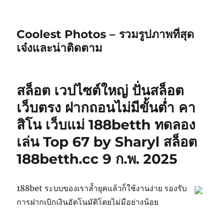
Coolest Photos – รวมรูปภาพที่สุด
เจ๋งและน่าติดตาม
สล็อต เวปไซต์ใหญ่ ปั่นสล็อต
เว็บตรง ฝากถอนไม่มีขั้นต่ำ คา
สิโน เว็บแม่ 188betth ทดลอง
เล่น Top 67 by Sharyl สล็อต
188betth.cc 9 ก.พ. 2025
188bet ระบบของเราล้ำยุคแล้วก็ใช้งานง่าย รองรับ
การฝากเบิกเงินอัตโนมัติโดยไม่มีอย่างน้อย