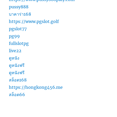
pussy888
บาคาร่า168
https://www.pgslot.golf
pgslot77
pg99
fullslotpg
live22
ดูหนัง
ดูหนังฟรี
ดูหนังฟรี
สล็อต168
https://hongkong456.me
สล็อต66