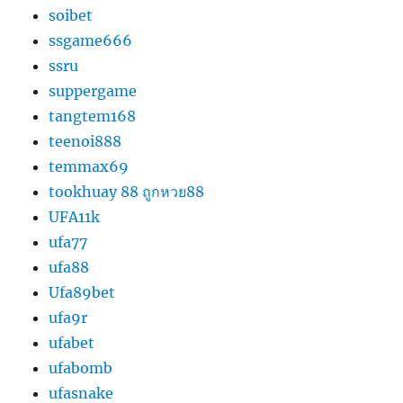
soibet
ssgame666
ssru
suppergame
tangtem168
teenoi888
temmax69
tookhuay 88 ถูกหวย88
UFA11k
ufa77
ufa88
Ufa89bet
ufa9r
ufabet
ufabomb
ufasnake