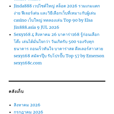
Jinda888 เวปไซต์ใหญ่ สล็อต 2026 รวมเกมแตก
ง่าย ฟีเจอร์เด่น และวิธีเลือกเว็บที่เหมาะกับผู้เล่น
casino เว็บใหญ่ ทดลองเล่น Top 90 by Elsa
Jin888.asia 9 JUL 2026
Sexy168 4 สิงหาคม 26 บาคาร่า168 รู้ก่อนเลือก
โต๊ะ เล่นได้มั่นใจกว่า วันเกิดรับ 500 รองรับทุก
ธนาคาร ถอนเร็วทันใจ บาคาร่าสด ดีลเลอร์สาวสวย
sexy168 สมัครปุ๊บ รับโปรปั๊บ Top 57 by Emerson
sexy168c.com
คลังเก็บ
สิงหาคม 2026
กรกฎาคม 2026