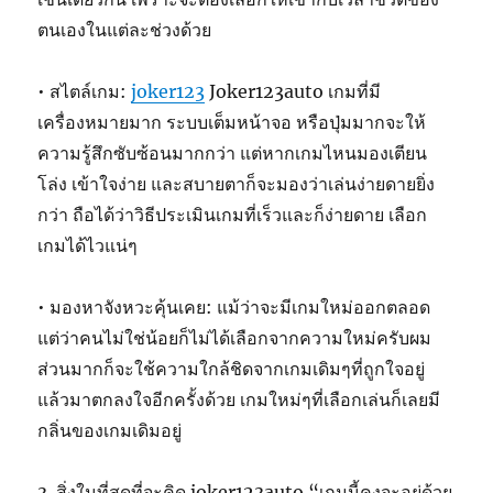
ตนเองในแต่ละช่วงด้วย
• สไตล์เกม:
joker123
Joker123auto เกมที่มี
เครื่องหมายมาก ระบบเต็มหน้าจอ หรือปุ่มมากจะให้
ความรู้สึกซับซ้อนมากกว่า แต่หากเกมไหนมองเตียน
โล่ง เข้าใจง่าย และสบายตาก็จะมองว่าเล่นง่ายดายยิ่ง
กว่า ถือได้ว่าวิธีประเมินเกมที่เร็วและก็ง่ายดาย เลือก
เกมได้ไวแน่ๆ
• มองหาจังหวะคุ้นเคย: แม้ว่าจะมีเกมใหม่ออกตลอด
แต่ว่าคนไม่ใช่น้อยก็ไม่ได้เลือกจากความใหม่ครับผม
ส่วนมากก็จะใช้ความใกล้ชิดจากเกมเดิมๆที่ถูกใจอยู่
แล้วมาตกลงใจอีกครั้งด้วย เกมใหม่ๆที่เลือกเล่นก็เลยมี
กลิ่นของเกมเดิมอยู่
3. สิ่งในที่สุดที่จะคิด joker123auto “เกมนี้คงจะอยู่ด้วย