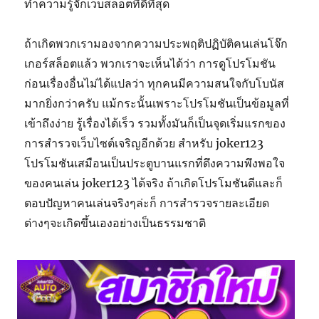
ทำความรู้จักเว็บสล็อตที่ดีที่สุด
ถ้าเกิดพวกเรามองจากความประพฤติปฏิบัติคนเล่นโจ๊ก
เกอร์สล็อตแล้ว พวกเราจะเห็นได้ว่า การดูโปรโมชัน
ก่อนเรื่องอื่นไม่ได้แปลว่า ทุกคนมีความสนใจกับโบนัส
มากยิ่งกว่าครับ แม้กระนั้นเพราะโปรโมชันเป็นข้อมูลที่
เข้าถึงง่าย รู้เรื่องได้เร็ว รวมทั้งมันก็เป็นจุดเริ่มแรกของ
การสำรวจเว็บไซต์เจริญอีกด้วย สำหรับ joker123
โปรโมชันเสมือนเป็นประตูบานแรกที่ดึงความพึงพอใจ
ของคนเล่น joker123 ได้จริง ถ้าเกิดโปรโมชันดีและก็
ตอบปัญหาคนเล่นจริงๆล่ะก็ การสำรวจรายละเอียด
ต่างๆจะเกิดขึ้นเองอย่างเป็นธรรมชาติ