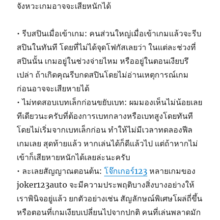
จังหวะเกมอาจจะเสียหนักได้
• รีบสปินเมื่อเข้าเกม: คนส่วนใหญ่เมื่อเข้าเกมแล้วจะรีบ
สปินในทันที โดยที่ไม่ได้จุดโฟกัสเลยว่า ในแต่ละช่วงที่
สปินนั้น เกมอยู่ในช่วงจ่ายไหม หรืออยู่ในตอนเงียบรึ
เปล่า ถ้าเกิดคุณรีบกดสปินโดยไม่อ่านเหตุการณ์เกม
ก่อนอาจจะเสียหายได้
• ไม่ทดสอบเบทเล็กก่อนขยับเบท: ผมมองเห็นไม่น้อยเลย
ทีเดียวนะครับที่ต้องการเบทกลางหรือเบทสูงโดยทันที
โดยไม่เริ่มจากเบทเล็กก่อน ทำให้ไม่มีเวลาทดลองฟีล
เกมเลย สุดท้ายแล้ว หากเล่นได้ก็ดีแล้วไป แต่ถ้าหากไม่
เข้าก็เสียหายหนักได้เลยล่ะนะครับ
• ละเลยสัญญาณตอนต้น:
โจ๊กเกอร์123
หลายเกมของ
joker123auto จะมีความประพฤติบางสิ่งบางอย่างให้
เราพินิจอยู่แล้ว ยกตัวอย่างเช่น สัญลักษณ์พิเศษโผล่ถี่ขึ้น
หรือตอนที่เกมเงียบเปลี่ยนไปจากปกติ คนที่เล่นพลาดมัก