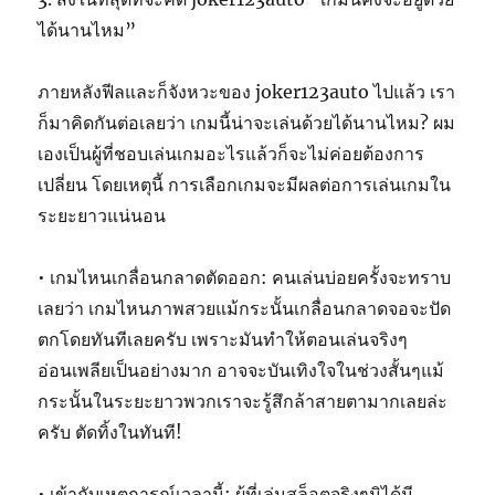
ได้นานไหม”
ภายหลังฟีลและก็จังหวะของ joker123auto ไปแล้ว เรา
ก็มาคิดกันต่อเลยว่า เกมนี้น่าจะเล่นด้วยได้นานไหม? ผม
เองเป็นผู้ที่ชอบเล่นเกมอะไรแล้วก็จะไม่ค่อยต้องการ
เปลี่ยน โดยเหตุนี้ การเลือกเกมจะมีผลต่อการเล่นเกมใน
ระยะยาวแน่นอน
• เกมไหนเกลื่อนกลาดตัดออก: คนเล่นบ่อยครั้งจะทราบ
เลยว่า เกมไหนภาพสวยแม้กระนั้นเกลื่อนกลาดจอจะปัด
ตกโดยทันทีเลยครับ เพราะมันทำให้ตอนเล่นจริงๆ
อ่อนเพลียเป็นอย่างมาก อาจจะบันเทิงใจในช่วงสั้นๆแม้
กระนั้นในระยะยาวพวกเราจะรู้สึกล้าสายตามากเลยล่ะ
ครับ ตัดทิ้งในทันที!
• เข้ากับเหตุการณ์เวลานี้: ผู้ที่เล่นสล็อตจริงๆมิได้มี