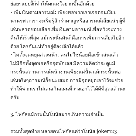
ย่อยๆแบบงี้ก็ทำให้ตกลงใจยากขึ้นอีกด้วย
• เพิ่มเงินตามอารมณ์: เพียงพอพวกเราเจอตอนเงียบ
นานๆพวกเราจะเริ่มรู้สึกรำคาญหรืออารมณ์เสียแน่ๆ ผู้ที่
เล่นพลาดชอบเลือกเพิ่มเงินตามอารมณ์เพื่อหวังจะทวง
คืนให้เร็วที่สุด แม้กระนั้นมันก็คือการเพิ่มการเสี่ยงไปอีก
ด้วย ใครกันแน่ทำอยู่ต้องเลิกได้แล้ว
• ไม่ตั้งจุดหยุดล่วงหน้า: คนไม่ใช่น้อยคือเข้าเล่นแล้ว
ไม่มีอีกทั้งจุดพอหรือจุดพักเลย มีความคิดว่าจะดูแม้
กระนั้นสถานการณ์หน้างานเพียงแค่นั้น แม้กระนั้นพอ
เล่นจริงๆอารมณ์ก็ชนะเสมอ การมีจุดหยุดเอาไว้จะช่วย
ทำให้พวกเราไม่เล่นเกินแผนที่วางเอาไว้ได้ดีที่สุดแล้วนะ
ครับ
3. โฟกัสแม้กระนั้นโบนัสมากเกินความจำเป็น
รวมทั้งสุดท้าย หลายคนโฟกัสแต่ว่าโบนัส joker123