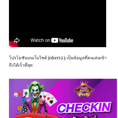
โปรโมชันบนเว็บไซต์ joker123 เป็นข้อมูลที่คนเล่นเข้า
ถึงได้เร็วที่สุด