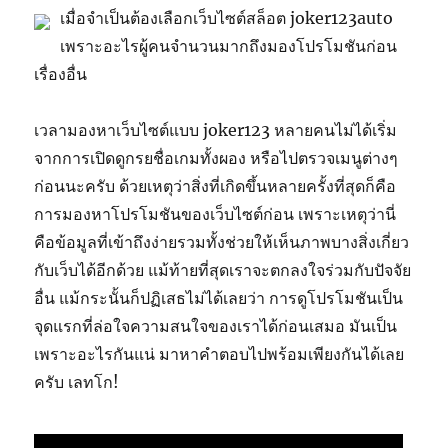
เมื่อจำเป็นต้องเลือกเว็บไซต์สล็อต joker123auto
เพราะอะไรผู้คนจำนวนมากถึงมองโปรโมชันก่อน
เรื่องอื่น
เวลามองหาเว็บไซต์แบบ joker123 หลายคนไม่ได้เริ่ม
จากการเปิดดูกรยชื่อเกมทั้งผอง หรือไปตรวจเมนูต่างๆ
ก่อนนะครับ ด้วยเหตุว่าสิ่งที่เกิดขึ้นหลายครั้งที่สุดก็คือ
การมองหาโปรโมชันของเว็บไซต์ก่อน เพราะเหตุว่านี่
คือข้อมูลที่เข้าถึงง่ายรวมทั้งช่วยให้เห็นภาพบางสิ่งเกี่ยว
กับเว็บได้อีกด้วย แม้ท้ายที่สุดเราจะตกลงใจร่วมกับปัจจัย
อื่น แม้กระนั้นก็ปฏิเสธไม่ได้เลยว่า การดูโปรโมชันเป็น
จุดแรกที่ล่อใจความสนใจของเราได้ก่อนเสมอ มันเป็น
เพราะอะไรกันแน่ มาหาคำตอบไปพร้อมเพียงกันได้เลย
ครับ เลทโก!