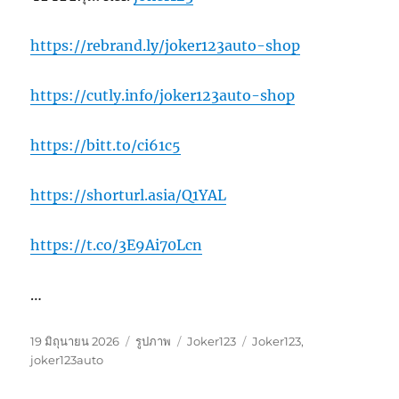
https://rebrand.ly/joker123auto-shop
https://cutly.info/joker123auto-shop
https://bitt.to/ci61c5
https://shorturl.asia/Q1YAL
https://t.co/3E9Ai70Lcn
…
เขียน
รูป
หมวด
ป้าย
19 มิถุนายน 2026
รูปภาพ
Joker123
Joker123
,
เมื่อ
แบบ
หมู่
กำกับ
joker123auto
เรื่อง