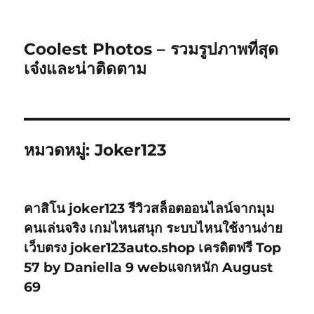
Coolest Photos – รวมรูปภาพที่สุด
เจ๋งและน่าติดตาม
หมวดหมู่:
Joker123
คาสิโน joker123 รีวิวสล็อตออนไลน์จากมุม
คนเล่นจริง เกมไหนสนุก ระบบไหนใช้งานง่าย
เว็บตรง joker123auto.shop เครดิตฟรี Top
57 by Daniella 9 webแจกหนัก August
69