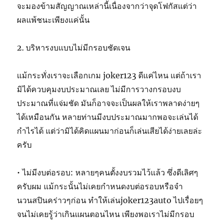
จะมองข้ามสัญญาณเหล่านี้เนื่องจากว่าจุดโฟกัสแต่ว่า
ผลแพ้ชนะเพียงแค่นั้น
2. บริหารงบแบบไม่มีกรอบชัดเจน
แม้กระทั่งเราจะเลือกเกม joker123 ดีแค่ไหน แต่ถ้าเรา
มิได้ควบคุมงบประมาณเลย ไม่มีการวางกรอบงบ
ประมาณที่แจ่มชัด มันก็อาจจะเป็นผลให้เราพลาดง่ายๆ
ได้เหมือนกัน หลายท่านมีงบประมาณมากพอจะเล่นได้
กำไรได้ แต่ว่ามิได้คิดแผนมาก่อนก็เล่นเสียได้ง่ายเลยล่ะ
ครับ
• ไม่มีงบต่อรอบ: หลายๆคนตั้งงบรวมไว้แล้ว ซึ่งดีเลิศๆ
ครับผม แม้กระนั้นไม่เคยกำหนดงบต่อรอบหรือจำ
นวนสปินคร่าวๆก่อน ทำให้เล่นjoker123auto ไปเรื่อยๆ
จนไม่เคยรู้ว่าเกินแผนตอนไหน เพียงพอเราไม่มีกรอบ