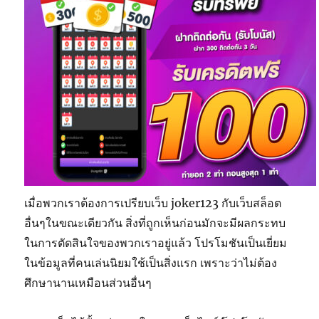
เมื่อพวกเราต้องการเปรียบเว็บ joker123 กับเว็บสล็อต
อื่นๆในขณะเดียวกัน สิ่งที่ถูกเห็นก่อนมักจะมีผลกระทบ
ในการตัดสินใจของพวกเราอยู่แล้ว โปรโมชันเป็นเยี่ยม
ในข้อมูลที่คนเล่นนิยมใช้เป็นสิ่งแรก เพราะว่าไม่ต้อง
ศึกษานานเหมือนส่วนอื่นๆ