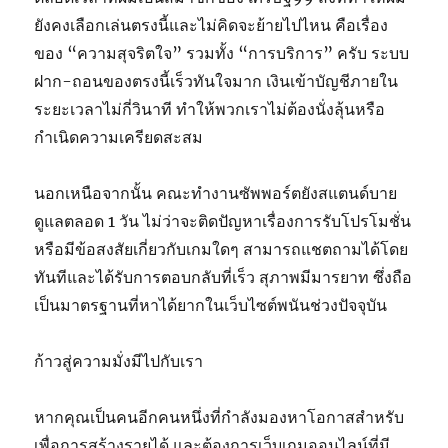
ยังคงเลือกเล่นตรงนี้และไม่คิดจะย้ายไปไหน คือเรื่อง
ของ “ความสุจริตใจ” รวมทั้ง “การบริการ” ครับ ระบบ
ฝาก-ถอนของตรงนี้เร็วทันใจมาก เงินเข้าบัญชีภายใน
ระยะเวลาไม่กี่วินาที ทำให้พวกเราไม่ต้องนั่งลุ้นหรือ
กำเนิดความเครียดสะสม
นอกเหนือจากนั้น คณะทำงานซัพพอร์ตยังสแตนด์บาย
ดูแลตลอด 1 วัน ไม่ว่าจะติดปัญหาเรื่องการรับโปรโมชั่น
หรือมีข้อสงสัยเกี่ยวกับเกมใดๆ สามารถแชตถามได้โดย
ทันทีและได้รับการตอบกลับที่เร็ว สุภาพมีมารยาท ซึ่งถือ
เป็นมาตรฐานที่หาได้ยากในเว็บไซต์พนันช่วงปัจจุบัน
ก้าวสู่ความมั่งมีไปกับเรา
หากคุณเป็นคนอีกคนหนึ่งที่กำลังมองหาโอกาสสำหรับ
เพื่อการสร้างรายได้ และต้องการเว็บเกมออนไลน์ที่มี