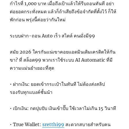
กำไรที่ 1,000 บาท เมื่อถึงเป้าแล้วให้รีบถอนทันที อย่า
ต่อยอดกระทั่งหมด แล้วก็ถ้าเสียถึงข้อจำกัดที่ตั้งไว้ ก็ให้
พักก่อน พรุ่งนี้ค่อยว่ากันใหม่
ระบบฝาก-ถอน Auto เร็ว สไตล์ คนมั่งมี99
สมัย 2026 ใครกันแน่เขาคอยแอดมินเติมเครดิตให้กัน
ขา? ที่ สล็อต99 พวกเราใช้ระบบ AI Automatic ที่มี
ความแม่นยำเยอะที่สุด
• ฝากเงิน: ยอดเข้ากระเป๋าในทันที ไม่ต้องส่งสลิป
รองรับทุกแบงค์ชั้นนำ
• เบิกเงิน: กดปุบปับ เงินเข้าปั๊บ ใช้เวลาไม่เกิน 15 วินาที
• True Wallet:
sretthi99
สะดวกสบายสำหรับคน