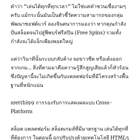
คำว่า “เล่นได้ทุกที่ทุกเวลา” ไม่ใช่แค่คำชวนเชื่องามๆ
ครับ แม้กระนั้นมันเป็นตัวชี้วัดความสามารถของกลุ่ม
พัฒนาซอฟต์แวร์ ลองจินตนาการมองว่า หากคุณกำลัง
ปั่นสล็อตจนไปสู่ฟีพบร์ฟรีสปิน (Free Spins) รวมทั้ง
กำลังจะได้แจ็กเพียงพอตใหญ่
แต่ว่าวินาทีนั้นระบบกลับค้าง จอขาวซีด หรือเด้งออก
จากเกม… สิ่งที่ตามมาคือความรู้สึกสูญเสียแล้วก็หัวร้อน
ซึ่งปัญหานี้จะไม่เกิดขึ้นกับแพลตฟอร์มที่มีโครงสร้างพื้น
ฐานที่หนักแน่น
sretthi99 การรองรับการแสดงผลแบบ Cross-
Platform
สล็อต แพลตฟอร์ม สล็อตเกมส์ที่มีมาตรฐาน เล่นได้ทุกที่
ที่ต้องการ ในตอนนี้ ถูกปรับปรุงด้วยเทคโนโลยี HTML5