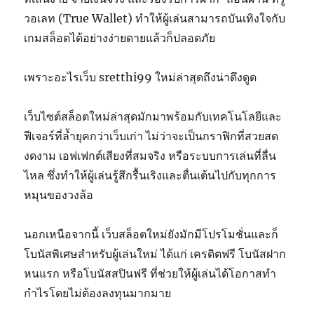
วอเลท (True Wallet) ทำให้ผู้เล่นสามารถบันเทิงใจกับ
เกมสล็อตได้อย่างง่ายดายแล้วก็ปลอดภัย
เพราะอะไรเว็บ sretthi99 ใหม่ล่าสุดถึงน่าดึงดูด
เว็บไซต์สล็อตใหม่ล่าสุดมักมาพร้อมกับเทคโนโลยีและ
ฟีเจอร์ที่ล้ำยุคกว่าเว็บเก่า ไม่ว่าจะเป็นกราฟิกที่สวยสด
งดงาม เอฟเฟกต์เสียงที่สมจริง หรือระบบการเล่นที่ลื่น
ไหล ซึ่งทำให้ผู้เล่นรู้สึกรื้นเริงและตื่นเต้นไปกับทุกการ
หมุนของวงล้อ
นอกเหนือจากนี้ เว็บสล็อตใหม่ยังมักมีโปรโมชั่นและก็
โบนัสพิเศษสำหรับผู้เล่นใหม่ ได้แก่ เครดิตฟรี โบนัสฝาก
หนแรก หรือโบนัสสปินฟรี ที่ช่วยให้ผู้เล่นได้โอกาสทำ
กำไรโดยไม่ต้องลงทุนมากมาย