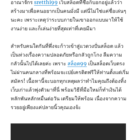
อาณาจักร
sretthi99
เว็บสล็อตที่ชื่อก็บอกอยู่แล้วว่า
สร้างมาเพื่อคนอยากเป็นคนมั่งมี แต่นี่ไม่ใช่แค่ชื่อเล่นๆ
นะคะ เพราะเหตุว่าระบบภายในเขาออกแบบมาให้ใช้
งานง่าย และก็เล่นง่ายที่สุดเท่าที่เคยมีมา
สำหรับคนใดกันที่พึ่งจะก้าวเข้าสู่แวดวงปั่นสล็อต แล้ว
เป็นห่วงเรื่องความปลอดภัยหรือกลัวถูกโกง ลืมความ
กลัวนั้นไปได้เลยค่ะ เพราะ
สล็อต99
เป็นสล็อตเว็บตรง
ไม่ผ่านคนกลางที่พร้อมจะเปย์เครดิตฟรีให้ท่านตั้งแต่เริ่ม
สมัคร! เนื้อหานี้จะบอกทุกเหตุผลว่าทำไมคุณถึงต้องทิ้ง
เว็บเก่าแล้วพุ่งตัวมาที่นี่ พร้อมวิธีที่มือใหม่ก็ทำเงินได้
หลักพันหลักหมื่นต่อวัน เตรียมให้พร้อม เนื่องจากความ
รวยอยู่เพียงแค่ปลายนิ้วคุณเองจ้ะ