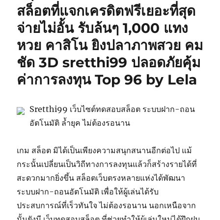
สล็อตที่แจกเครดิตฟรีเยอะที่สุด
จ่ายไม่อั้น รับล้นๆ 1,000 แทง
หวย คาสิโน ยิงปลาภาพสวย คม
ชัด 3D sretthi99 ปลอดภัยคุ้ม
ค่าการลงทุน Top 96 by Lela
Sretthi99 เว็บไซต์ทดสอบสล็อต ระบบฝาก-ถอน
อัตโนมัติ ล้ำยุค ไม่ต้องรอนาน
เกม สล็อต มิได้เป็นเพียงความสนุกสนานอีกต่อไป แม้
กระนั้นเปลี่ยนเป็นวิถีทางการลงทุนแล้วก็สร้างรายได้ที่
สะดวกมากยิ่งขึ้น สล็อตเว็บตรงหลายแห่งได้พัฒนา
ระบบฝาก-ถอนอัตโนมัติ เพื่อให้ผู้เล่นได้รับ
ประสบการณ์ที่เร็วทันใจ ไม่ต้องรอนาน นอกเหนือจาก
นั้นยังมี เว็บทดสอบสล็อต ที่ช่วยทำให้ผู้เล่นใหม่ได้ฝึกฝน