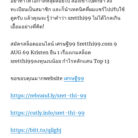
อย่าทำให้โอกาสหลุดลอยไป ลองเข้าไปศึกษา ลง
ทะเบียนเป็นสมาชิก และก็นำเทคนิคที่ผมแชร์ไปปรับใช้
ดูครับ แล้วคุณจะรู้ว่าคำว่า sretthi99 ไม่ได้ไกลเกิน
เอื้อมอย่างที่คิด!
สมัครสล็อตออนไลน์ เศรษฐี99 Sretthi99.com 9
AUG 69 Kristen ยืน 1 เรื่องเกมสล็อต
sretthi99ลงทุนงบน้อย กำไรหลักแสน Top 13
ขอขอบคุณมากwebsite
เศรษฐี99
https://rebrand.ly/sret-thi-99
https://cutly.info/sret-thi-99
https://bitt.to/qilgbj