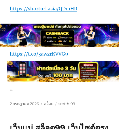
https://shorturl.asia/QDmHR
https://t.co/3awzrKVVG9
…
เขียน
หมวด
ป้าย
2 กรกฎาคม 2026
สล็อต
sretthi99
เมื่อ
หมู่
กำกับ
เว็บแม่ สล็อต99 เว็บไซต์ตรง