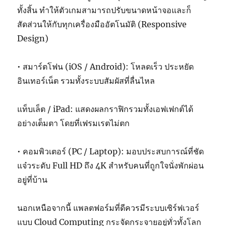
ทั้งสิ้น ทำให้ตัวเกมสามารถปรับขนาดหน้าจอและก็
สัดส่วนให้กับทุกเครื่องมืออัตโนมัติ (Responsive
Design)
• สมาร์ตโฟน (iOS / Android): โหลดเร็ว ประหยัด
อินเทอร์เน็ต รวมทั้งระบบสัมผัสที่ลื่นไหล
แท็บเล็ต / iPad: แสดงผลกราฟิกรวมทั้งเอฟเฟกต์ได้
อย่างเต็มตา โดยที่เฟรมเรตไม่ตก
• คอมพิวเตอร์ (PC / Laptop): มอบประสบการณ์ที่ชัด
แจ๋วระดับ Full HD ถึง 4K สำหรับคนที่ถูกใจนั่งพักผ่อน
อยู่ที่บ้าน
นอกเหนือจากนี้ แพลตฟอร์มที่ดีควรมีระบบเซิร์ฟเวอร์
แบบ Cloud Computing กระจัดกระจายอยู่ทั่วทั้งโลก