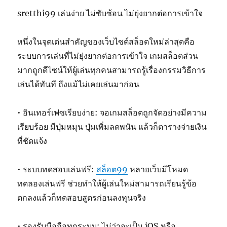
sretthi99 เล่นง่าย ไม่ซับซ้อน ไม่ยุ่งยากต่อการเข้าใจ
หนึ่งในจุดเด่นสำคัญของเว็บไซต์สล็อตใหม่ล่าสุดคือ
ระบบการเล่นที่ไม่ยุ่งยากต่อการเข้าใจ เกมสล็อตส่วน
มากถูกดีไซน์ให้ผู้เล่นทุกคนสามารถรู้เรื่องกรรมวิธีการ
เล่นได้ทันที ถึงแม้ไม่เคยเล่นมาก่อน
• อินเทอร์เฟซเรียบง่าย: จอเกมสล็อตถูกจัดอย่างมีความ
เรียบร้อย มีปุ่มหมุน ปุ่มเพิ่มลดพนัน แล้วก็ตารางจ่ายเงิน
ที่ชัดแจ้ง
• ระบบทดสอบเล่นฟรี:
สล็อต99
หลายเว็บมีโหมด
ทดลองเล่นฟรี ช่วยทำให้ผู้เล่นใหม่สามารถเรียนรู้ข้อ
ตกลงแล้วก็ทดสอบสูตรก่อนลงทุนจริง
• รองรับมือถือทุกระบบ: ไม่ว่าจะเป็น iOS หรือ