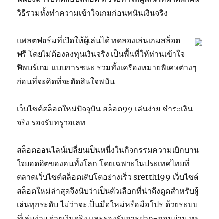
วิธีรวมทั้งทำความเข้าใจเกมก่อนพนันเงินจริง
แพลตฟอร์มที่เปิดให้ผู้เล่นได้ ทดลองเล่นเกมสล็อต
ฟรี โดยไม่ต้องลงทุนเงินจริง เป็นพื้นที่ให้ท่านเข้าใจ
ฟีพบร์เกม แบบการชนะ รวมทั้งเครื่องหมายพิเศษต่างๆ
ก่อนที่จะคิดที่จะตัดสินใจพนัน
เว็บไซต์สล็อตใหม่ปัจจุบัน สล็อต99 เล่นง่าย ชำระเงิน
จริง รองรับทรูวอเลท
สล็อตออนไลน์เปลี่ยนเป็นหนึ่งในกิจกรรมความเบิกบาน
ใจยอดฮิตของคนทั้งโลก โดยเฉพาะในประเทศไทยที่
ตลาดเว็บไซต์สล็อตเติบโตอย่างเร็ว sretthi99 เว็บไซต์
สล็อตใหม่ล่าสุดจึงนับว่าเป็นตัวเลือกที่น่าดึงดูดสำหรับผู้
เล่นทุกระดับ ไม่ว่าจะเป็นมือใหม่หรือมือโปร ด้วยระบบ
ที่เล่นง่าย จ่ายเงินจริง และรองรับการฝาก-ถอนผ่าน ทรู