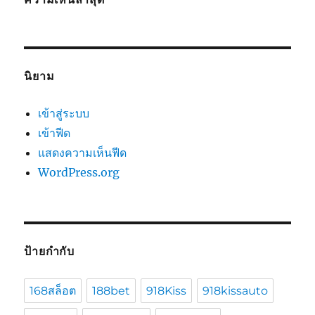
นิยาม
เข้าสู่ระบบ
เข้าฟีด
แสดงความเห็นฟีด
WordPress.org
ป้ายกำกับ
168สล็อต
188bet
918Kiss
918kissauto