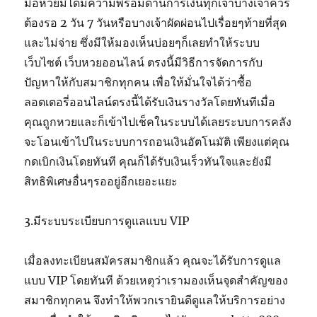
มือหวยมิได้มีความพร้อมด้านการเงินทุกเจ้าบางเจ้าควร
ต้องรอ 2 วัน 7 วันหรือบางเจ้าผัดผ่อนไปเรื่อยๆท้ายที่สุด
และไม่จ่าย ซึ่งมีให้มองเห็นบ่อยๆก็เลยทำให้ระบบ
เว็บไซต์ เว็บหวยออนไลน์ ตรงนี้มีวิธีการจัดการกับ
ปัญหาให้กับสมาชิกทุกคน เพื่อให้มั่นใจได้ว่าซื้อ
ลอตเตอรี่ออนไลน์ตรงนี้ได้รับเงินรางวัลโดยทันทีเมื่อ
คุณถูกหวยและก็เข้าไปเช็คในระบบได้เลยระบบการคลัง
จะโอนเข้าไปในระบบการถอนเงินอัตโนมัติ เพียงแต่คุณ
กดเบิกเงินโดยทันที คุณก็ได้รับเงินเร็วทันใจและยังมี
สิทธิพิเศษอื่นๆรออยู่อีกเยอะแยะ
3.มีระบบระเบียบการดูแลแบบ VIP
เมื่อลงทะเบียนสมัครสมาชิกแล้ว คุณจะได้รับการดูแล
แบบ VIP โดยทันที ด้วยเหตุว่าเรามองเห็นจุดสำคัญของ
สมาชิกทุกคน จึงทำให้พวกเรายินดีดูแลให้บริการอย่าง