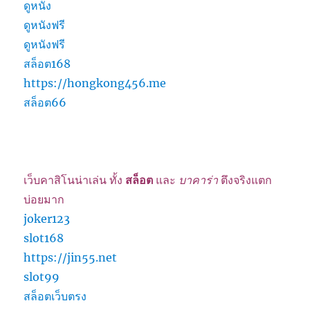
ดูหนัง
ดูหนังฟรี
ดูหนังฟรี
สล็อต168
https://hongkong456.me
สล็อต66
เว็บคาสิโนน่าเล่น ทั้ง
สล็อต
และ
บาคาร่า
ตึงจริงแตก
บ่อยมาก
joker123
slot168
https://jin55.net
slot99
สล็อตเว็บตรง