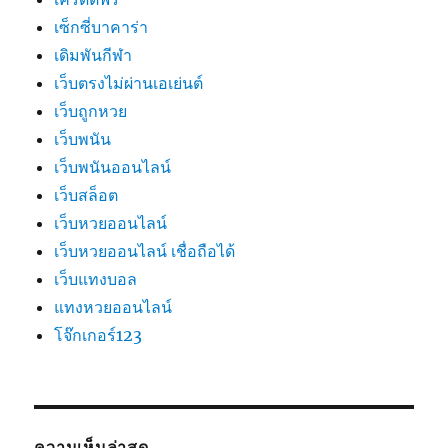
เซ็กซี่บาคาร่า
เดิมพันกีฬา
เว็บตรงไม่ผ่านเอเย่นต์
เว็บถูกหวย
เว็บพนัน
เว็บพนันออนไลน์
เว็บสล็อต
เว็บหวยออนไลน์
เว็บหวยออนไลน์ เชื่อถือได้
เว็บแทงบอล
แทงหวยออนไลน์
โจ๊กเกอร์123
ความเห็นล่าสุด