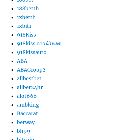
188betth
1xbetth
1xbit1
918Kiss
918kiss ดาวน์โหลด
918kissauto
ABA
ABAGroup2
allbestbet
allbet24hr
alot666
ambking
Baccarat
betway
bh99
bitcoin