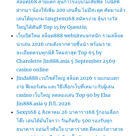
สล็อต168 สายแตก ลุ้นกำไรแบบไม่เสียฟีล โบนัสพี่
ฝากมา น้องให้เพิ่ม 200 เล่นลื่น ไม่มีสะดุด คัดมาแล้ว
เล่นได้ทุกเกม tangtem168 สมัครง่าย ลุ้นรางวัล
ใหญ่ได้ทันที Top 15 by Quentin
เว็บเปิดใหม่ สล็อต888 websiteแจกหนัก รวมสล็อต
น่าเล่น 2026 เกมดังจากค่ายชั้นนำ พร้อมราย
ละเอียดครบทุกมิติ ใหม่ล่าสุด Top 65 by
Charolette Jin888.asia 5 September 2569
casino online
Jinda888 เวปไซต์ใหญ่ สล็อต 2026 รวมเกมแตก
ง่าย ฟีเจอร์เด่น และวิธีเลือกเว็บที่เหมาะกับผู้เล่น
casino เว็บใหญ่ ทดลองเล่น Top 90 by Elsa
Jin888.asia 9 JUL 2026
Sexy168 4 สิงหาคม 26 บาคาร่า168 รู้ก่อนเลือก
โต๊ะ เล่นได้มั่นใจกว่า วันเกิดรับ 500 รองรับทุก
ธนาคาร ถอนเร็วทันใจ บาคาร่าสด ดีลเลอร์สาวสวย