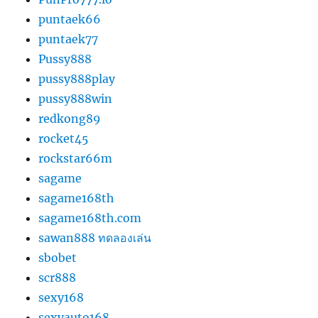
puntaek66
puntaek77
Pussy888
pussy888play
pussy888win
redkong89
rocket45
rockstar66m
sagame
sagame168th
sagame168th.com
sawan888 ทดลองเล่น
sbobet
scr888
sexy168
sexyauto168