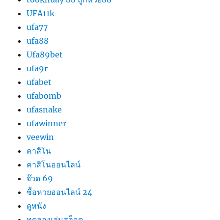
UFA11k
ufa77
ufa88
Ufa89bet
ufa9r
ufabet
ufabomb
ufasnake
ufawinner
veewin
คาสิโน
คาสิโนออนไลน์
จ๊วด 69
ซื้อหวยออนไลน์ 24
ดูหนัง
ทดลองเล่นสล็อต