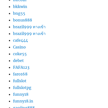
bkkwin
bng55
bonus888
brazil999 ทางเข้า
brazil999 ทางเข้า
cafe444
Casino
coke55
debet
FAFA123
faro168
fullslot
fullslotpg
funny18
funny18.in
gaojing888