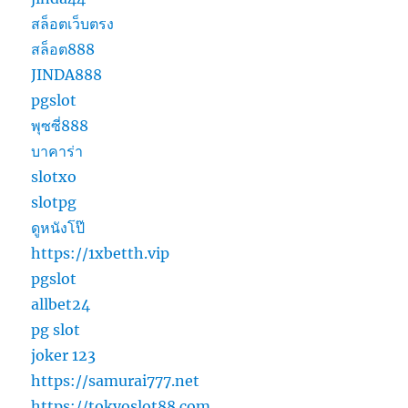
สล็อตเว็บตรง
สล็อต888
JINDA888
pgslot
พุซซี่888
บาคาร่า
slotxo
slotpg
ดูหนังโป๊
https://1xbetth.vip
pgslot
allbet24
pg slot
joker 123
https://samurai777.net
https://tokyoslot88.com