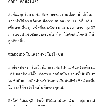
ติดตามลีกนี้อยู่แล้ว
สิ่งที่ผมถูกใจมากคือ อัตราต่อรองรวมทั้งค่าน้ำที่เป็นก
ลาง ทำให้การเดิมพันมีความสนุกสนานและก็ตื่นเต้น
เพิ่มมากขึ้น ทุกครั้งที่ผมพนันบอลสด ผมสามารถดูสถิติ
การแข่งขันชิงชัยแบบเรียลไทม์ ทำให้ตัดสินใจพนันได้
ถูกต้องขึ้น
ufabomb โบนัสรวมทั้งโปรโมชั่น
อีกสิ่งหนึ่งที่ทำให้เว็บนี้มาแรงคือโปรโมชั่นที่จัดเต็ม ผม
ได้รับเครดิตฟรีตั้งแต่คราวแรกที่สมัคร รวมทั้งยังมีโปร
โมชั่นคืนยอดเสียสำหรับในการเดิมพันกีฬา ซึ่งช่วยเพิ่ม
โอกาสได้กำไรโดยไม่ต้องลงทุนเพิ่ม
สิ่งนี้ทำให้ผมรู้สึกว่าเว็บมิได้แค่เน้นหาเงินจากผู้เล่น แต่