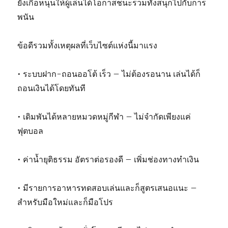
ยังเกื้อหนุนให้ผู้เล่นได้โอกาสชนะรวมทั้งสนุกไปกับการ
พนัน
ข้อดีรวมทั้งเหตุผลที่เว็บไซต์แห่งนี้มาแรง
• ระบบฝาก-ถอนออโต้ เร็ว – ไม่ต้องรอนาน เล่นได้ก็
ถอนเงินได้โดยทันที
• เดิมพันได้หลายหมวดหมู่กีฬา – ไม่จำกัดเพียงแค่
ฟุตบอล
• ค่าน้ำยุติธรรม อัตราต่อรองดี – เพิ่มช่องทางทำเงิน
• มีรายการอาหารทดสอบเล่นและก็สูตรเสนอแนะ –
สำหรับมือใหม่และก็มือโปร