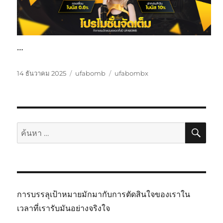
…
เขียน
หมวด
ป้าย
14 ธันวาคม 2025
ufabomb
ufabombx
เมื่อ
หมู่
กำกับ
ค้นห
ค้นหา:
การบรรลุเป้าหมายมักมากับการตัดสินใจของเราใน
เวลาที่เรารับมันอย่างจริงใจ