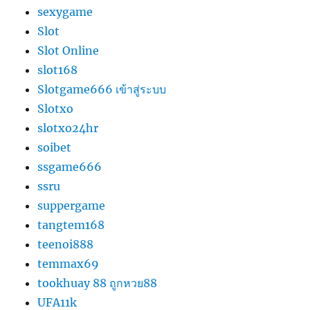
sexygame
Slot
Slot Online
slot168
Slotgame666 เข้าสู่ระบบ
Slotxo
slotxo24hr
soibet
ssgame666
ssru
suppergame
tangtem168
teenoi888
temmax69
tookhuay 88 ถูกหวย88
UFA11k