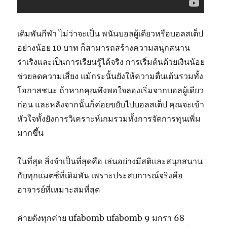
เดิมพันกีฬา ไม่ว่าจะเป็น พนันบอลผู้เดียวหรือบอลสเต็ป
อย่างน้อย 10 บาท ก็สามารถสร้างความสนุกสนาน
ร่าเริงและเป็นการเรียนรู้ได้จริง การเริ่มต้นด้วยเงินน้อย
ช่วยลดความเสี่ยง แม้กระนั้นยังให้ความตื่นเต้นรวมทั้ง
โอกาสชนะ ถ้าหากคุณพึงพอใจลองเริ่มจากบอลผู้เดียว
ก่อน และหลังจากนั้นก็ค่อยขยับไปบอลสเต็ป คุณจะเข้า
หัวใจทั้งยังการวิเคราะห์เกมรวมทั้งการจัดการทุนเพิ่ม
มากขึ้น
ในที่สุด สิ่งจำเป็นที่สุดคือ เล่นอย่างมีสติและสนุกสนาน
กับทุกแมตช์ที่เดิมพัน เพราะประสบการณ์จริงคือ
อาจารย์ที่เหมาะสมที่สุด
ค่ายดังทุกค่าย ufabomb ufabomb 9 มกรา 68