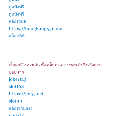
ดูหนังฟรี
ดูหนังฟรี
สล็อต168
https://hongkong456.me
สล็อต66
เว็บคาสิโนน่าเล่น ทั้ง
สล็อต
และ
บาคาร่า
ตึงจริงแตก
บ่อยมาก
joker123
slot168
https://jin55.net
slot99
สล็อตเว็บตรง
jinda44