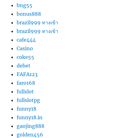
bng55
bonus888
brazil999 ทางเข้า
brazil999 ทางเข้า
cafe444
Casino
coke55
debet
FAFA123
faro168
fullslot
fullslotpg
funny18
funny18.in
gaojing888
golden456