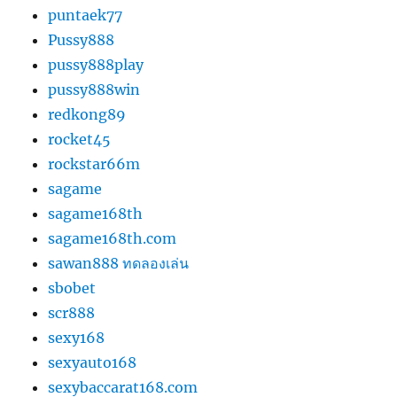
puntaek77
Pussy888
pussy888play
pussy888win
redkong89
rocket45
rockstar66m
sagame
sagame168th
sagame168th.com
sawan888 ทดลองเล่น
sbobet
scr888
sexy168
sexyauto168
sexybaccarat168.com