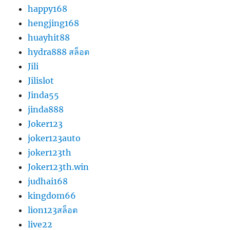
happy168
hengjing168
huayhit88
hydra888 สล็อต
Jili
Jilislot
Jinda55
jinda888
Joker123
joker123auto
joker123th
Joker123th.win
judhai168
kingdom66
lion123สล็อต
live22