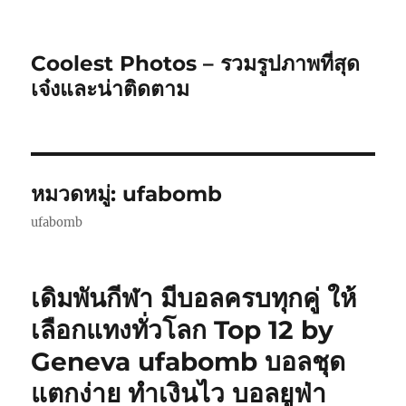
Coolest Photos – รวมรูปภาพที่สุด
เจ๋งและน่าติดตาม
หมวดหมู่:
ufabomb
ufabomb
เดิมพันกีฬา มีบอลครบทุกคู่ ให้
เลือกแทงทั่วโลก Top 12 by
Geneva ufabomb บอลชุด
แตกง่าย ทำเงินไว บอลยูฟ่า