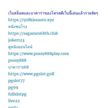
เว็บสล็อตและบาคาร่าของโครตดีเว็บนี้เล่นแล้วรวยจัดๆ
https://918kissauto.xyz
หนังชนโรง
https://sagame168th.club
joker123
ดูหนังออนไลน์
https://www.pussy888play.com
pussy888
บาคาร่า168
https://www.pgslot.golf
pgslot77
pg99
fullslotpg
live22
ดูหนัง