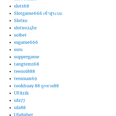
slot168
Slotgame666 เข้าสู่ระบบ
Slotxo
slotxo24hr
soibet
ssgame666
ssru
suppergame
tangtem168
teenoi888
temmax69
tookhuay 88 ถูกหวย88
UFA11k
ufa77
ufa88
Ufa89bet