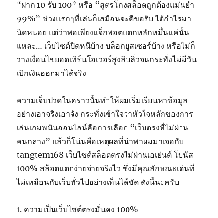
“ฝาก 10 รับ 100” หรือ “สูตรโกงสล็อตถูกต้องแม่นยำ
99%” ช่วงแรกๆที่เล่นก็เสมือนจะดีขอรับ ได้กำไรมา
นิดหน่อย แต่ว่าพอเพียงแจ็กพอตแตกหลักหมื่นแค่นั้น
แหละ… เว็บไซต์ปิดหนีบ้าง บล็อกยูสเซอร์บ้าง หรือไม่ก็
วางเงื่อนไขยอดเทิร์นโอเวอร์สูงลิบลิ่วจนกระทั่งไม่มีวัน
เบิกเงินออกมาได้จริง
ความเจ็บปวดในคราวนั้นทำให้ผมเริ่มเรียนหาข้อมูล
อย่างเอาจริงเอาจัง กระทั่งเข้าใจว่าหัวใจหลักของการ
เล่นเกมพนันออนไลน์คือการเลือก “เว็บตรงที่ไม่ผ่าน
คนกลาง” แล้วก็โน่นคือเหตุผลที่นำพาผมมาเจอกับ
tangtem168 เว็บไซต์สล็อตตรงไม่ผ่านเอเย่นต์ โบนัส
100% สล็อตแตกง่ายจ่ายจริงไว ซึ่งมีคุณลักษณะเด่นที่
ไม่เหมือนกับเว็บทั่วไปอย่างเห็นได้ชัด ดังนี้นะครับ
1. ความเป็นเว็บไซต์ตรงมั่นคง 100%