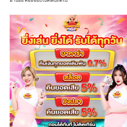
มาบ่อย ค่อยขยับไปสเต็ปถัดไป