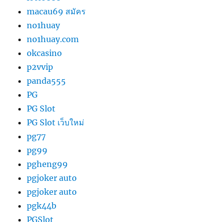
macau69 สมัคร
no1huay
no1huay.com
okcasino
p2vvip
panda555
PG
PG Slot
PG Slot เว็บใหม่
pg77
pg99
pgheng99
pgjoker auto
pgjoker auto
pgk44b
PGSlot