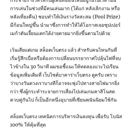
กระจายรางวัลให้กับผู้เล่นที่ออนไลน์อยู่ในในเวลานั้น
การเล่นในช่วงที่มีคนเล่นมาก (ได้แก่ หลังเลิกงาน หรือ
หลังเที่ยงคืน) ชอบทำให้เงินรางวัลสะสม (Pool Prize)
มีก้อนใหญ่ขึ้น นำมาซึ่งการทำให้ได้โอกาสเจอซุปเปอร์
เมก้าดันเจี้ยนแตกได้ง่ายดายมากยิ่งขึ้นตามไปด้วย
เว้นเสียแต่เกม สล็อตเว็บตรง แล้ว สำหรับคนไหนกันที่
เริ่มรู้สึกเบื่อหรือต้องการเปลี่ยนบรรยากาศไปลุ้นไพ่ที่จบ
ไวข้างใน 30 วินาที ผมขอชี้แนะให้ทดลองแวะไปเรียน
ข้อมูลเพิ่มเติมที่ เว็บไซต์บาคาร่าเว็บตรง ดูครับ เพราะ
ว่าบางวันดวงเราบางทีก็อาจจะพุ่งไปทางสายไพ่มากยิ่ง
กว่า ซึ่งผู้กระทำระจายการเสี่ยงไปเล่นเกมคาสิโนสด
ควบคู่กันไป ก็เป็นอีกหนึ่งอุบายที่เซียนพนันนิยมใช้กัน
สล็อตเว็บตรง เทคนิคการบริหารเงินลงทุน เพื่อรับ โบนัส
100% ให้คุ้มที่สุด