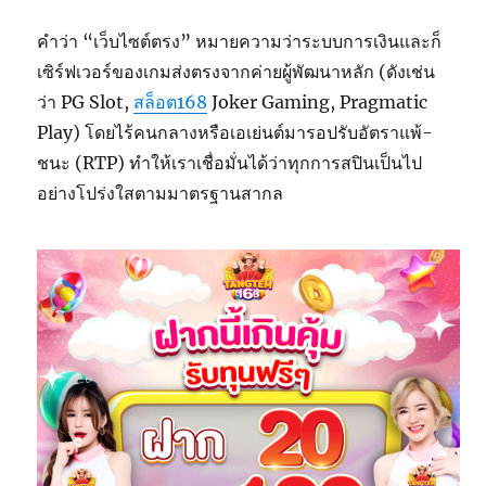
คำว่า “เว็บไซต์ตรง” หมายความว่าระบบการเงินและก็
เซิร์ฟเวอร์ของเกมส่งตรงจากค่ายผู้พัฒนาหลัก (ดังเช่น
ว่า PG Slot,
สล็อต168
Joker Gaming, Pragmatic
Play) โดยไร้คนกลางหรือเอเย่นต์มารอปรับอัตราแพ้-
ชนะ (RTP) ทำให้เราเชื่อมั่นได้ว่าทุกการสปินเป็นไป
อย่างโปร่งใสตามมาตรฐานสากล