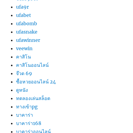
ufa9r
ufabet
ufabomb
ufasnake
ufawinner
veewin
คาสิโน
คาสิโนออนไลน์
จ๊วด 69
ซื้อหวยออนไลน์ 24
ดูหนัง
ทดลองเล่นสล็อต
ทางเข้าpg
บาคาร่า
บาคาร่า168
บาคาร่าออนไลน์