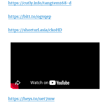
https://cutly.info/tangtem168-d
https://bitt.to/ogvqep
https://shorturl.asia/ckoHD
https://heys.to/uet7mw