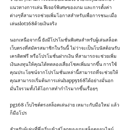
แนวทางการเล่น ฟีเจอร์พิเศษของเกม และการตั้งค่า
ต่างๆที่สามารถช่วยเพิ่มโอกาสสำหรับเพื่อการชนะเมื่อ
เล่นslot168ด้วยเงินจริง
นอกเหนือจากนี้ ยังมีโปรโมชั่นพิเศษสำหรับผู้เล่นสล็อต
เว็บตรงที่สมัครสมาชิกในวันนี้ ไม่ว่าจะเป็นโบนัสต้อนรับ
เครดิตฟรี หรือโปรโมชั่นฝากเงิน ที่สามารถจะช่วยเพิ่ม
เงินลงทุนให้คุณได้ทดลองเสี่ยงโชคเพิ่มมากขึ้น การใช้
คุณประโยชน์จากโปรโมชั่นเหล่านี้สามารถที่จะช่วยให้
คุณสามารถเริ่มต้นการเล่นhappy168ได้อย่างมั่นอก
มั่นใจรวมทั้งได้โอกาสทำกำไรมากขึ้นเรื่อยๆ
pg168 เว็บไซต์ตรงสล็อตเล่นง่าย เหมาะกับมือใหม่ แล้ว
ก็มือโปร
สำหรับผู้เล่นที่พึ่งเริ่มเข้าสู่โลกของเกมสล็อตออนไลน์