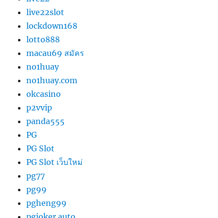
live22slot
lockdown168
lotto888
macau69 สมัคร
no1huay
no1huay.com
okcasino
p2vvip
panda555
PG
PG Slot
PG Slot เว็บใหม่
pg77
pg99
pgheng99
pgjoker auto