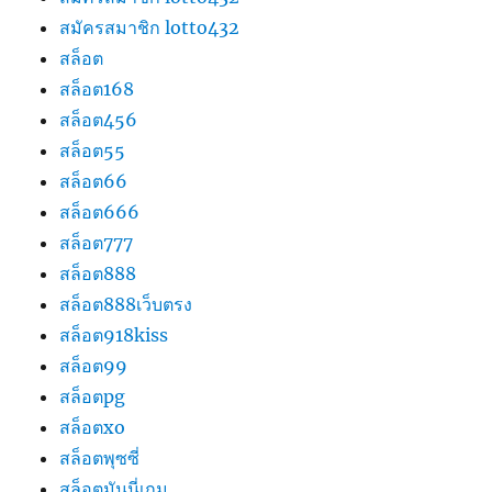
สมัครสมาชิก lotto432
สล็อต
สล็อต168
สล็อต456
สล็อต55
สล็อต66
สล็อต666
สล็อต777
สล็อต888
สล็อต888เว็บตรง
สล็อต918kiss
สล็อต99
สล็อตpg
สล็อตxo
สล็อตพุซซี่
สล็อตมันนี่เกม