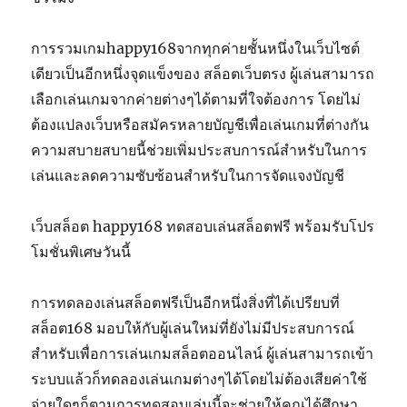
การรวมเกมhappy168จากทุกค่ายชั้นหนึ่งในเว็บไซต์
เดียวเป็นอีกหนึ่งจุดแข็งของ สล็อตเว็บตรง ผู้เล่นสามารถ
เลือกเล่นเกมจากค่ายต่างๆได้ตามที่ใจต้องการ โดยไม่
ต้องแปลงเว็บหรือสมัครหลายบัญชีเพื่อเล่นเกมที่ต่างกัน
ความสบายสบายนี้ช่วยเพิ่มประสบการณ์สำหรับในการ
เล่นและลดความซับซ้อนสำหรับในการจัดแจงบัญชี
เว็บสล็อต happy168 ทดสอบเล่นสล็อตฟรี พร้อมรับโปร
โมชั่นพิเศษวันนี้
การทดลองเล่นสล็อตฟรีเป็นอีกหนึ่งสิ่งที่ได้เปรียบที่
สล็อต168 มอบให้กับผู้เล่นใหม่ที่ยังไม่มีประสบการณ์
สำหรับเพื่อการเล่นเกมสล็อตออนไลน์ ผู้เล่นสามารถเข้า
ระบบแล้วก็ทดลองเล่นเกมต่างๆได้โดยไม่ต้องเสียค่าใช้
จ่ายใดๆก็ตามการทดสอบเล่นนี้จะช่วยให้คุณได้ศึกษา