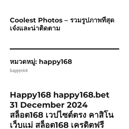
Coolest Photos – รวมรูปภาพที่สุด
เจ๋งและน่าติดตาม
หมวดหมู่:
happy168
happy168
Happy168 happy168.bet
31 December 2024
สล็อต168 เวปไซต์ตรง คาสิโน
เว็บแม่ สล็อต168 เครดิตฟรี