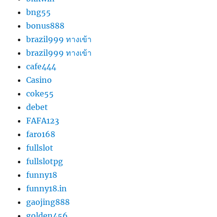
bng55
bonus888
brazil999 ทางเข้า
brazil999 ทางเข้า
cafe444
Casino
coke55
debet
FAFA123
faro168
fullslot
fullslotpg
funny18
funny18.in
gaojing888
golden456