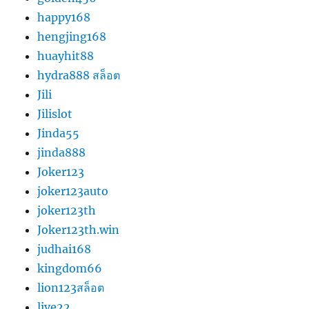
happy168
hengjing168
huayhit88
hydra888 สล็อต
Jili
Jilislot
Jinda55
jinda888
Joker123
joker123auto
joker123th
Joker123th.win
judhai168
kingdom66
lion123สล็อต
live22