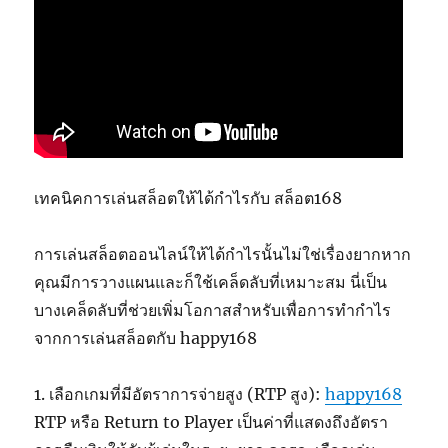
เทคนิคการเล่นสล็อตให้ได้กำไรกับ สล็อต168
การเล่นสล็อตออนไลน์ให้ได้กำไรนั้นไม่ใช่เรื่องยากหาก
คุณมีการวางแผนและก็ใช้เคล็ดลับที่เหมาะสม นี่เป็น
บางเคล็ดลับที่ช่วยเพิ่มโอกาสสำหรับเพื่อการทำกำไร
จากการเล่นสล็อตกับ happy168
1. เลือกเกมที่มีอัตราการจ่ายสูง (RTP สูง):
happy168
RTP หรือ Return to Player เป็นค่าที่แสดงถึงอัตรา