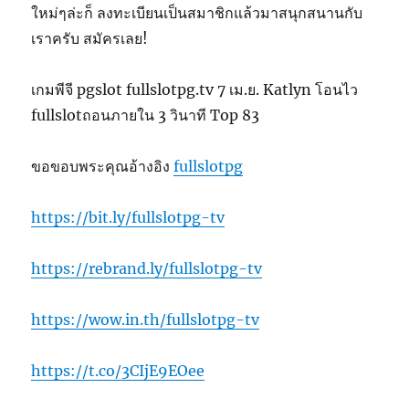
ใหม่ๆล่ะก็ ลงทะเบียนเป็นสมาชิกแล้วมาสนุกสนานกับ
เราครับ สมัครเลย!
เกมพีจี pgslot fullslotpg.tv 7 เม.ย. Katlyn โอนไว
fullslotถอนภายใน 3 วินาที Top 83
ขอขอบพระคุณอ้างอิง
fullslotpg
https://bit.ly/fullslotpg-tv
https://rebrand.ly/fullslotpg-tv
https://wow.in.th/fullslotpg-tv
https://t.co/3CIjE9EOee