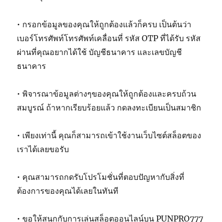
• กรอกข้อมูลของคุณให้ถูกต้องแล้วก็ครบ เป็นต้นว่า
เบอร์โทรศัพท์โทรศัพท์เคลื่อนที่ รหัส OTP ที่ได้รับ รหัส
ผ่านที่คุณอยากได้ใช้ บัญชีธนาคาร และเลขบัญชี
ธนาคาร
• พิจารณาข้อมูลต่างๆของคุณให้ถูกต้องและครบถ้วน
สมบูรณ์ ถ้าหากเรียบร้อยแล้ว กดลงทะเบียนเป็นสมาชิก
• เพียงเท่านี้ คุณก็สามารถเข้าใช้งานเว็บไซต์สล็อตของ
เราได้เลยขอรับ
• คุณสามารถกดรับโปรโมชั่นที่ตอบปัญหากับสิ่งที่
ต้องการของคุณได้เลยในทันที
• ขอให้สนุกกับการเล่นสล็อตออนไลน์บน PUNPRO777