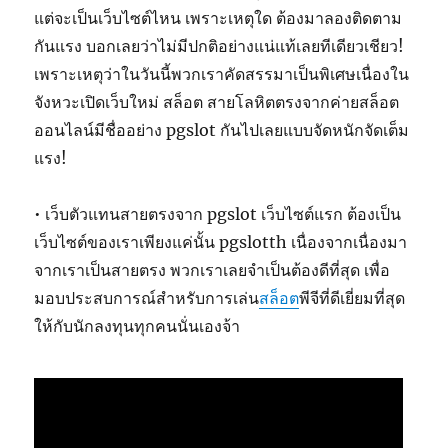
แต่จะเป็นเว็บไซต์ไหน เพราะเหตุใด ต้องมาลองติดตาม
กันแรง บอกเลยว่าไม่มีปกติอย่างแน่แท้เลยทีเดียวเชียว!
เพราะเหตุว่าในวันนี้พวกเราคัดสรรมาเป็นพิเศษเนื่องใน
จังหวะเปิดเว็บใหม่ สล็อต สายโลหิตตรงจากค่ายสล็อต
ออนไลน์มีชื่ออย่าง pgslot กันไปเลยแบบจัดหนักจัดเต็ม
แรง!
• เว็บตัวแทนสายตรงจาก pgslot เว็บไซต์แรก ต้องเป็น
เว็บไซต์ของเราเพียงแค่นั้น pgslotth เนื่องจากเนื่องมา
จากเราเป็นสายตรง พวกเราเลยจำเป็นต้องดีที่สุด เพื่อ
มอบประสบการณ์สำหรับการเล่น
สล็อต
พีจีที่ดีเยี่ยมที่สุด
ให้กับนักลงทุนทุกคนนั่นเองจ้า