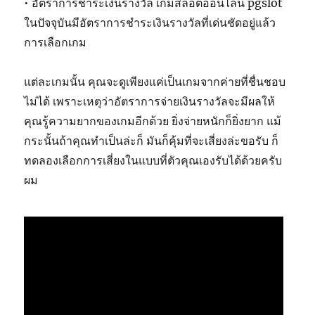
• อัตราการชำระเงินรางวัล เกมสล็อตออนไลน์ pgslot
ในปัจจุบันมีอัตราการชำระเงินรางวัลที่เด่นชัดอยู่แล้ว
การเลือกเกม
แต่ละเกมนั้น คุณจะดูเพียงแค่เป็นเกมจากค่ายที่ชื่นชอบ
ไม่ได้ เพราะเหตุว่าอัตราการจ่ายเงินรางวัลจะมีผลให้
คุณรู้ความยากของเกมอีกด้วย ยิ่งจ่ายหนักก็ยิ่งยาก แม้
กระนั้นถ้าคุณทำเป็นล่ะก็ มันก็คุ้มที่จะเสี่ยงล่ะขอรับ ก็
ทดลองเลือกการเสี่ยงในแบบที่ตัวคุณเองรับได้ด้วยครับ
ผม