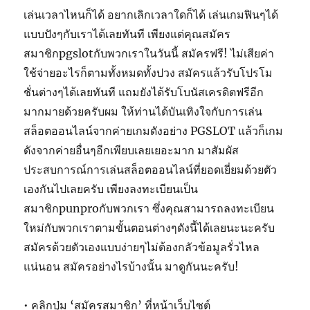
เล่นเวลาไหนก็ได้ อยากเลิกเวลาใดก็ได้ เล่นเกมฟินๆได้
แบบปังๆกับเราได้เลยทันที เพียงแต่คุณสมัคร
สมาชิกpgslotกับพวกเราในวันนี้ สมัครฟรี! ไม่เสียค่า
ใช้จ่ายอะไรก็ตามทั้งหมดทั้งปวง สมัครแล้วรับโปรโม
ชั่นต่างๆได้เลยทันที แถมยังได้รับโบนัสเครดิตฟรีอีก
มากมายด้วยครับผม ให้ท่านได้บันเทิงใจกับการเล่น
สล็อตออนไลน์จากค่ายเกมดังอย่าง PGSLOT แล้วก็เกม
ดังจากค่ายอื่นๆอีกเพียบเลยเยอะมาก มาสัมผัส
ประสบการณ์การเล่นสล็อตออนไลน์ที่ยอดเยี่ยมด้วยตัว
เองกันไปเลยครับ เพียงลงทะเบียนเป็น
สมาชิกpunproกับพวกเรา ซึ่งคุณสามารถลงทะเบียน
ใหม่กับพวกเราตามขั้นตอนต่างๆดังนี้ได้เลยนะนะครับ
สมัครด้วยตัวเองแบบง่ายๆไม่ต้องกลัวข้อมูลรั่วไหล
แน่นอน สมัครอย่างไรบ้างนั้น มาดูกันนะครับ!
• คลิกปุ่ม ‘สมัครสมาชิก’ ที่หน้าเว็บไซต์