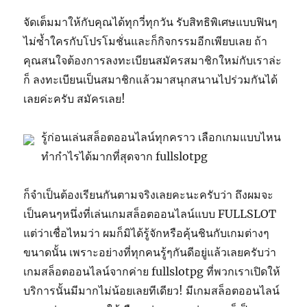
จัดเต็มมาให้กับคุณได้ทุกวี่ทุกวัน รับสิทธิพิเศษแบบฟินๆ
ไม่ซ้ำใครกับโปรโมชั่นและก็กิจกรรมอีกเพียบเลย ถ้า
คุณสนใจต้องการลงทะเบียนสมัครสมาชิกใหม่กับเราล่ะ
ก็ ลงทะเบียนเป็นสมาชิกแล้วมาสนุกสนานไปร่วมกันได้
เลยค่ะครับ สมัครเลย!
รู้ก่อนเล่นสล็อตออนไลน์ทุกคราว เลือกเกมแบบไหน
ทำกำไรได้มากที่สุดจาก fullslotpg
ก็จำเป็นต้องเรียนกันตามจริงเลยคะนะครับว่า ถึงผมจะ
เป็นคนๆหนึ่งที่เล่นเกมสล็อตออนไลน์แบบ FULLSLOT
แต่ว่าเชื่อไหมว่า ผมก็มิได้รู้จักหรือคุ้นชินกับเกมต่างๆ
ขนาดนั้น เพราะอย่างที่ทุกคนรู้ๆกันดีอยู่แล้วเลยครับว่า
เกมสล็อตออนไลน์จากค่าย fullslotpg ที่พวกเราเปิดให้
บริการนั้นมีมากไม่น้อยเลยทีเดียว! มีเกมสล็อตออนไลน์