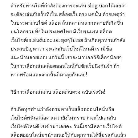
สำหรับท่านใดที่กำลังต้องการจะเล่น slog บอกได้เลยว่า
จะต้องเล่นกับเว็บที่เป็น สล็อตเว็บตรง แค่นั้น ด้วยเหตุว่า
ในบรรดาเว็บไซต์ สล็อต ล้นหลามหลากหลายที่เกิดขึ้น
บนโลกรวมทั้งในประเทศไทย มีเว็บรุนแรง สล็อต
เว็บไซต์เอเย่นต์เยอะแยะสุดๆไปเลย ถ้าเกิดทุกท่านกำลัง
ประสบปัญหาว่า จะเล่นกับเว็บไซต์ไหนดี เรามีข้อ
แนะนำหลายแบบ แต่วันนี้ เราจะมาบอกวิธีเล็กๆน้อยๆ
ในการเลือกเล่นสล็อตออนไลน์กับซักเว็บนึงกันจ้า ถ้า
หากพร้อมและจากนั้นก็มาลุยกันเลย!
วิธีการเลือกเล่นเว็บ สล็อตเว็บตรง ฉบับเร่งรัด!
ถ้าเกิดทุกท่านกำลังตามหาเว็บสล็อตออนไลน์หรือ
เว็บไซต์พนันสล็อต แต่ว่ายังไม่ทราบว่าจะไปเล่นกับ
เว็บไซต์ไหนดี เร่เข้ามาเลยคะ วันนี้เรามีหลายเว็บไซต์
สล็อตออนไลน์มานำเสนอให้กับทุกท่านได้ลิ้มรสกันแล้ว