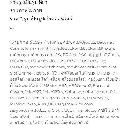
รวมรูปเป็นรูปเดียว
รวมภาพ 2 ภาพ
รวม 2 รูป เป็นรูปเดียว ออนไลน์
…
เขียน
หมวด
15 กุมภาพันธ์ 2024
918Kiss
,
ABA
,
ABAGroup2
,
Baccarat
,
เมื่อ
หมู่
Casino
,
funny18.in
,
Jili
,
Jilislot
,
Joker123
,
Joker123th.win
,
no1huay
,
no1huay.com
,
PG
,
PG Slot
,
PGSlot
,
pgslot77.tech
,
PunPro66
,
PunPro66.in
,
PunPro777
,
PunPro777.io
,
Pussy888
,
sagame168th.com
,
sexybaccarat168.com
,
Slot
,
Slot Online
,
Slotxo
,
คาสิโน
,
คาสิโนออนไลน์
,
บาคาร่า
,
บาคาร่า
ออนไลน์
,
พนันออนไลน์
,
สล็อต
,
สล็อตออนไลน์
,
เกมยิงปลา
,
เว็บพนัน
,
ป้าย
เว็บพนันออนไลน์
918Kiss
,
ABA
,
ABAGroup2
,
Baccarat
,
กำกับ
Casino
,
Joker123
,
Joker123th
,
no1huay
,
no1huay.com
,
PG
,
PG Slot
,
PGSlot
,
PunPro66
,
PunPro66.in
,
PunPro777
,
PunPro777.in
,
Pussy888
,
sagame168th.com
,
sexybaccarat168.com
,
Slot
,
Slot Online
,
Slotxo
,
คาสิโน
,
คาสิ
โนออนไลน์
,
บาคาร่า
,
บาคาร่าออนไลน์
,
พนันออนไลน์
,
สล็อต
,
สล็อต
ออนไลน์
,
เกมยิงปลา
,
เว็บพนัน
,
เว็บพนันออนไลน์