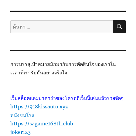
ค้นห
ค้นหา:
การบรรลุเป้าหมายมักมากับการตัดสินใจของเราใน
เวลาที่เรารับมันอย่างจริงใจ
เว็บสล็อตและบาคาร่าของโครตดีเว็บนี้เล่นแล้วรวยจัดๆ
https://918kissauto.xyz
หนังชนโรง
https://sagame168th.club
joker123