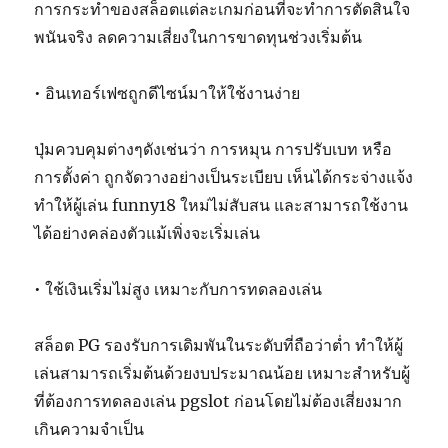
การกระทำของสล็อตแต่ละเกมก่อนที่จะทำการตัดสินใจ
พนันจริง ลดความเสี่ยงในการขาดทุนช่วงเริ่มต้น
• อินเทอร์เฟซถูกดีไซน์มาให้ใช้งานง่าย
ปุ่มควบคุมต่างๆดังเช่นว่า การหมุน การปรับเบท หรือ
การตั้งค่า ถูกจัดวางอย่างเป็นระเบียบ เห็นได้กระจ่างแจ้ง
ทำให้ผู้เล่น funny18 ใหม่ไม่สับสน และสามารถใช้งาน
ได้อย่างคล่องตัวแม้เพิ่งจะเริ่มเล่น
• ใช้เงินเริ่มไม่สูง เหมาะกับการทดลองเล่น
สล็อต PG รองรับการเดิมพันในระดับที่ถือว่าต่ำ ทำให้ผู้
เล่นสามารถเริ่มต้นด้วยงบประมาณน้อย เหมาะสำหรับผู้
ที่ต้องการทดลองเล่น pgslot ก่อนโดยไม่ต้องเสี่ยงมาก
เกินความจำเป็น