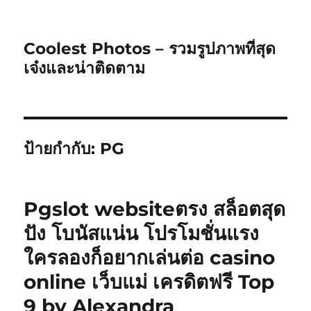
Coolest Photos – รวมรูปภาพที่สุด
เจ๋งและน่าติดตาม
ป้ายกำกับ:
PG
Pgslot websiteตรง สล็อตสุด
ปัง โบนัสแน่น โปรโมชั่นแรง
ใครลองก็อยากเล่นต่อ casino
online เว็บแม่ เครดิตฟรี Top
9 by Alexandra