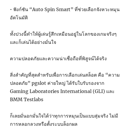
• ฟังก์ชัน “Auto Spin Smart” ที่ช่วยเลือกจังหวะหมุน
อัตโนมัติ
ทั้งปวงนี้ทำให้ผู้เล่นรู้สึกเหมือนอยู่ในโลกของเกมจริงๆ
และก็เล่นได้อย่างมั่นใจ
ความปลอดภัยและความน่าเชื่อถือที่พิสูจน์ได้จริง
สิ่งสำคัญที่สุดสำหรับเพื่อการเลือกเล่นสล็อต คือ “ความ
ปลอดภัย” pgslot ค่ายใหญ่ ได้รับใบรับรองจาก
Gaming Laboratories International (GLI) และ
BMM Testlabs
ก็เลยมั่นอกมั่นใจได้ว่าทุกการหมุนเป็นแบบสุ่มจริง ไม่มี
การหลอกลวงหรือตั้งระบบล็อกผล