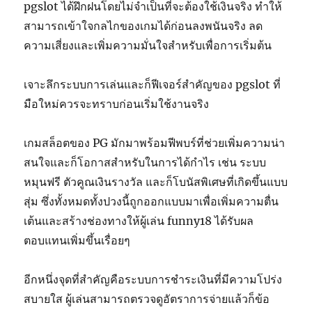
pgslot ได้ฝึกฝนโดยไม่จำเป็นที่จะต้องใช้เงินจริง ทำให้
สามารถเข้าใจกลไกของเกมได้ก่อนลงพนันจริง ลด
ความเสี่ยงและเพิ่มความมั่นใจสำหรับเพื่อการเริ่มต้น
เจาะลึกระบบการเล่นและก็ฟีเจอร์สำคัญของ pgslot ที่
มือใหม่ควรจะทราบก่อนเริ่มใช้งานจริง
เกมสล็อตของ PG มักมาพร้อมฟีพบร์ที่ช่วยเพิ่มความน่า
สนใจและก็โอกาสสำหรับในการได้กำไร เช่น ระบบ
หมุนฟรี ตัวคูณเงินรางวัล และก็โบนัสพิเศษที่เกิดขึ้นแบบ
สุ่ม ซึ่งทั้งหมดทั้งปวงนี้ถูกออกแบบมาเพื่อเพิ่มความตื่น
เต้นและสร้างช่องทางให้ผู้เล่น funny18 ได้รับผล
ตอบแทนเพิ่มขึ้นเรื่อยๆ
อีกหนึ่งจุดที่สำคัญคือระบบการชำระเงินที่มีความโปร่ง
สบายใส ผู้เล่นสามารถตรวจดูอัตราการจ่ายแล้วก็ข้อ