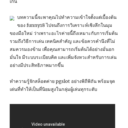
เกิน
บทความนี้จะพาคุณไปทำความเข้าใจตั้งแต่เบื้องต้น
ของ funny18 ไปจนถึงการวิเคราะห์เชิงลึกในมุม
ของมือใหม่ ว่าเพราะอะไรค่ายนี้ถึงเหมาะกับการเริ่มต้น
รวมถึงวิธีการเล่น เทคนิคสำคัญ และข้อควรคำนึงที่ไม่
สมควรมองข้าม เพื่อคุณสามารถเริ่มต้นได้อย่างมั่นอก
มั่นใจ มีระบบระเบียบคิด และเพิ่มจังหวะสำหรับการเล่น
อย่างมีประสิทธิภาพมากขึ้น
ทำความรู้จักสล็อตค่าย pgslot อย่างพิถีพิถัน พร้อมจุด
เด่นที่ทำให้เป็นที่นิยมสูงในกลุ่มผู้เล่นทุกระดับ