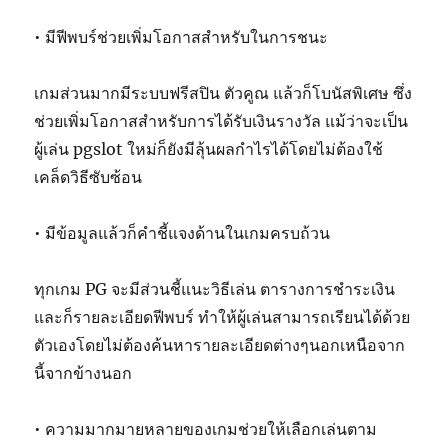
• มีฟีพบร์ช่วยเพิ่มโอกาสสำหรับในการชนะ
เกมส่วนมากมีระบบฟรีสปิน ตัวคูณ แล้วก็โบนัสพิเศษ ซึ่ง
ช่วยเพิ่มโอกาสสำหรับการได้รับเงินรางวัล แม้ว่าจะเป็น
ผู้เล่น pgslot ใหม่ก็ยังมีลุ้นผลกำไรได้โดยไม่ต้องใช้
เคล็ดวิธีซับซ้อน
• มีข้อมูลแล้วก็คำชี้แจงด้านในเกมครบถ้วน
ทุกเกม PG จะมีส่วนชี้แนะวิธีเล่น ตารางการชำระเงิน
และก็รายละเอียดฟีพบร์ ทำให้ผู้เล่นสามารถเรียนได้ด้วย
ตัวเองโดยไม่ต้องค้นหารายละเอียดต่างๆนอกเหนือจาก
นี้จากข้างนอก
• ความมากมายหลายของเกมช่วยให้เลือกเล่นตาม