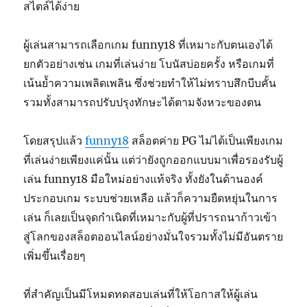
สไตล์ได้ง่าย
ผู้เล่นสามารถเลือกเกม funny18 ที่เหมาะกับตนเองได้
ยกตัวอย่างเช่น เกมที่เล่นง่าย โบนัสบ่อยครั้ง หรือเกมที่
เน้นย้ำความเพลิดเพลิน ซึ่งช่วยทำให้ไม่ทราบสึกบีบคั้น
รวมทั้งสามารถปรับปรุงทักษะได้ตามจังหวะของตน
โดยสรุปแล้ว
funny18
สล็อตค่าย PG ไม่ได้เป็นเพียงเกม
ที่เล่นง่ายเพียงแค่นั้น แต่ว่ายังถูกออกแบบมาเพื่อรองรับผู้
เล่น funny18 มือใหม่อย่างแท้จริง ทั้งยังในด้านองค์
ประกอบเกม ระบบช่วยเหลือ แล้วก็ความยืดหยุ่นในการ
เล่น ก็เลยเป็นจุดกำเนิดที่เหมาะกับผู้ที่ปรารถนาก้าวเข้า
สู่โลกของสล็อตออนไลน์อย่างมั่นใจรวมทั้งไม่มีอันตราย
เพิ่มขึ้นเรื่อยๆ
ที่สำคัญเป็นมีโหมดทดสอบเล่นที่ให้โอกาสให้ผู้เล่น