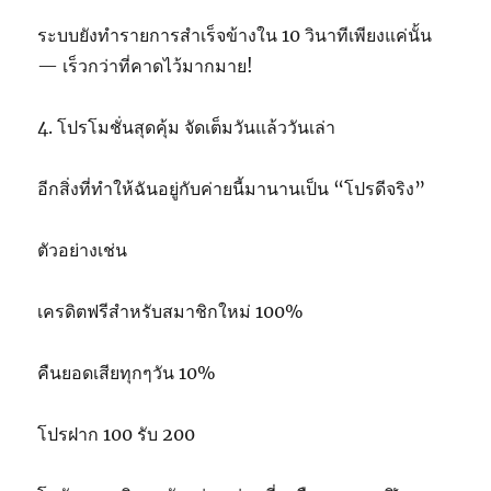
ระบบยังทำรายการสำเร็จข้างใน 10 วินาทีเพียงแค่นั้น
— เร็วกว่าที่คาดไว้มากมาย!
4. โปรโมชั่นสุดคุ้ม จัดเต็มวันแล้ววันเล่า
อีกสิ่งที่ทำให้ฉันอยู่กับค่ายนี้มานานเป็น “โปรดีจริง”
ตัวอย่างเช่น
เครดิตฟรีสำหรับสมาชิกใหม่ 100%
คืนยอดเสียทุกๆวัน 10%
โปรฝาก 100 รับ 200