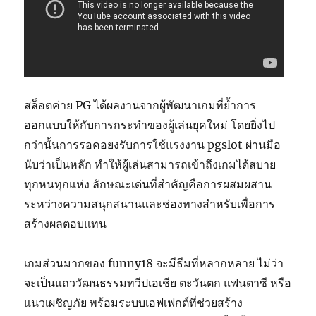
สล็อตค่าย PG ได้ผลงานจากผู้พัฒนาเกมที่ย้ำการ
ออกแบบให้กับการกระทำของผู้เล่นยุคใหม่ โดยยิ่งไป
กว่านั้นการรอคอยงรับการใช้แรงงาน pgslot ผ่านมือ
นับว่าเป็นหลัก ทำให้ผู้เล่นสามารถเข้าถึงเกมได้สบาย
ทุกหนทุกแห่ง ลักษณะเด่นที่สำคัญคือการผสมผสาน
ระหว่างความสนุกสนานและช่องทางสำหรับเพื่อการ
สร้างผลตอบแทน
เกมส่วนมากของ funny18 จะมีธีมที่หลากหลาย ไม่ว่า
จะเป็นแถววัฒนธรรมทวีปเอเชีย ตะวันตก แฟนตาซี หรือ
แนวเผชิญภัย พร้อมระบบเอฟเฟกต์ที่ช่วยสร้าง