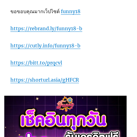
ขอขอบคุณมากเว็ปไซต์
funny18
https://rebrand.ly/funny18-b
https://cutly.info/funny18-b
https://bitt.to/prqcvl
https://shorturl.asia/gHFCR