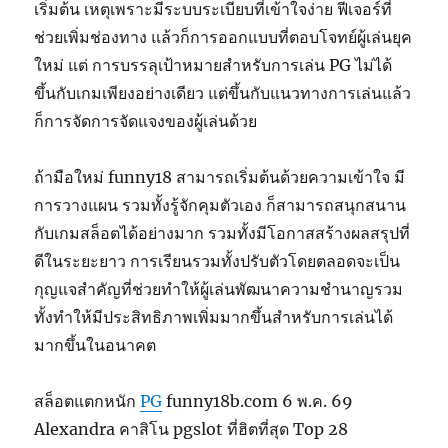
เริ่มต้น เหตุเพราะมีระบบระเบียบที่เข้าใจง่าย ฟีเจอร์ที่
ช่วยเพิ่มช่องทาง แล้วก็การออกแบบที่ตอบโจทย์ผู้เล่นยุค
ใหม่ แต่ การบรรลุเป้าหมายสำหรับการเล่น PG ไม่ได้
ขึ้นกับเกมเพียงอย่างเดียว แต่ขึ้นกับแนวทางการเล่นแล้ว
ก็การจัดการจัดแจงของผู้เล่นด้วย
ถ้ามือใหม่ funny18 สามารถเริ่มต้นด้วยความเข้าใจ มี
การวางแผน รวมทั้งรู้จักคุมตัวเอง ก็สามารถสนุกสนาน
กับเกมสล็อตได้อย่างมาก รวมทั้งมีโอกาสสร้างผลสรุปที่
ดีในระยะยาว การเรียนรวมทั้งปรับตัวโดยตลอดจะเป็น
กุญแจสำคัญที่ช่วยทำให้ผู้เล่นพัฒนาความชำนาญรวม
ทั้งทำให้มีประสิทธิภาพเพิ่มมากขึ้นสำหรับการเล่นได้
มากขึ้นในอนาคต
สล็อตแตกหนัก
PG
funny18b.com 6 พ.ค. 69
Alexandra คาสิโน pgslot ที่ฮิตที่สุด Top 28