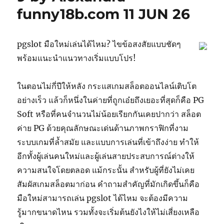
funny18b.com 11 JUN 26
pgslot มือใหม่เล่นได้ไหม? ไขข้อสงสัยแบบชัดๆ
พร้อมแนะนำแนวทางเริ่มแบบโปร!
ในตอนไม่กี่ปีให้หลัง กระแสเกมสล็อตออนไลน์เติบโต
อย่างเร็ว แล้วก็หนึ่งในค่ายที่ถูกเอ๋ยถึงเยอะที่สุดก็คือ PG
Soft หรือที่คนจำนวนไม่น้อยเรียกกันเคยปากว่า สล็อต
ค่าย PG ด้วยคุณลักษณะเด่นด้านภาพกราฟิกที่งาม
ระบบเกมที่ล้ำสมัย และแบบการเล่นที่เข้าถึงง่าย ทำให้
อีกทั้งผู้เล่นคนใหม่และผู้เล่นสายประสบการณ์ต่างให้
ความสนใจโดยตลอด แม้กระนั้น สำหรับผู้ที่ยังไม่เคย
สัมผัสเกมสล็อตมาก่อน คำถามสำคัญที่มักเกิดขึ้นก็คือ
มือใหม่สามารถเล่น pgslot ได้ไหม จะต้องมีความ
รู้มากขนาดไหน รวมทั้งจะเริ่มต้นยังไงให้ไม่เสี่ยงเหลือ