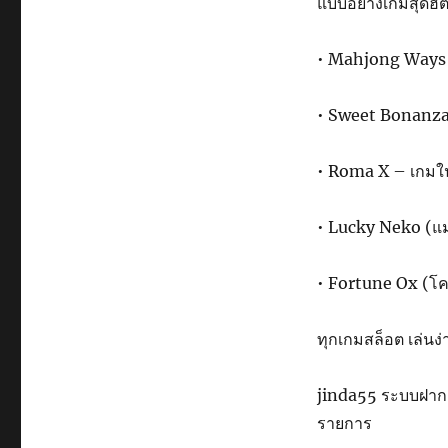
แบบอย่างเกมสุดฮิ
• Mahjong Ways 2
• Sweet Bonanza 
• Roma X – เกมใน
• Lucky Neko (แม
• Fortune Ox (โค
ทุกเกมสล็อต เล่นง่
jinda55 ระบบฝากถอน
รายการ