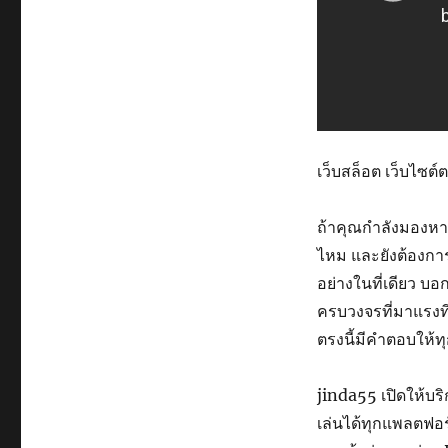
เว็บสล็อต เว็บไซต
ถ้าคุณกำลังมองหา
ไหม และยังต้องกา
อย่างในที่เดียว บอ
ครบวงจรที่มาแรงท
ตรงนี้มีคำตอบให้ทุ
jinda55 เปิดให้บร
เล่นได้ทุกแพลตฟอร