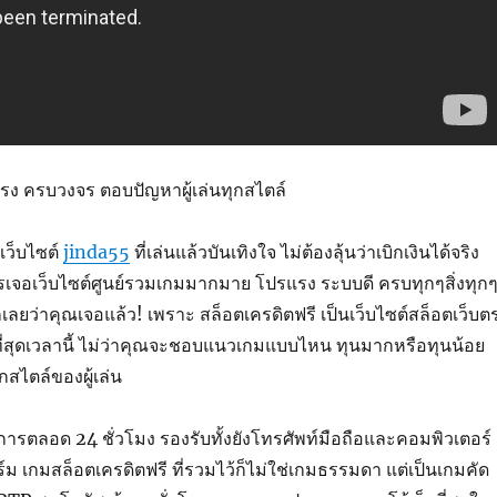
์ตรง ครบวงจร ตอบปัญหาผู้เล่นทุกสไตล์
เว็บไซต์
jinda55
ที่เล่นแล้วบันเทิงใจ ไม่ต้องลุ้นว่าเบิกเงินได้จริง
รเจอเว็บไซต์ศูนย์รวมเกมมากมาย โปรแรง ระบบดี ครบทุกๆสิ่งทุก
กเลยว่าคุณเจอแล้ว! เพราะ สล็อตเครดิตฟรี เป็นเว็บไซต์สล็อตเว็บต
ี่สุดเวลานี้ ไม่ว่าคุณจะชอบแนวเกมแบบไหน ทุนมากหรือทุนน้อย
กสไตล์ของผู้เล่น
ิการตลอด 24 ชั่วโมง รองรับทั้งยังโทรศัพท์มือถือและคอมพิวเตอร์
์ม เกมสล็อตเครดิตฟรี ที่รวมไว้ก็ไม่ใช่เกมธรรมดา แต่เป็นเกมคัด