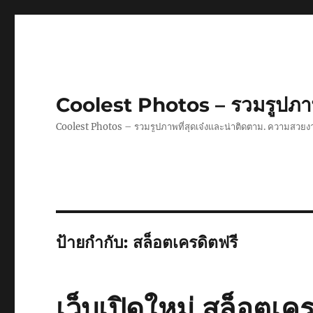
Coolest Photos – รวมรูปภาพท
Coolest Photos – รวมรูปภาพที่สุดเจ๋งและน่าติดตาม. ความสวยง
ป้ายกำกับ:
สล็อตเครดิตฟรี
เว็บเปิดใหม่ สล็อตเ