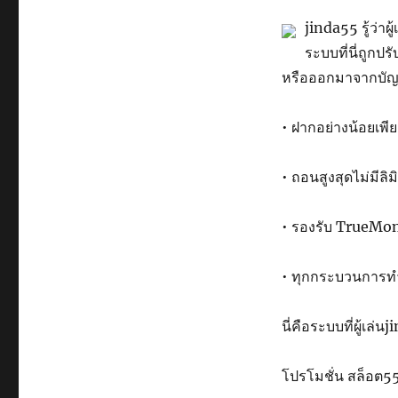
jinda55 รู้ว่า
ระบบที่นี่ถูกปรั
หรือออกมาจากบัญช
• ฝากอย่างน้อยเพียง
• ถอนสูงสุดไม่มีลิ
• รองรับ TrueMone
• ทุกกระบวนการทำ
นี่คือระบบที่ผู้เล่
โปรโมชั่น สล็อต55 