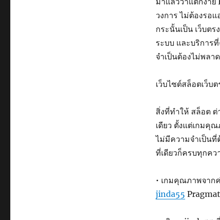
มาแล้วว่าแตกง่าย 
วงการ ไม่ต้องรอแอด
กระนั้นเป็น เว็บตรง
ระบบ และบริการที่
จำเป็นต้องไม่พลาด
เว็บไซต์สล็อตเว็บตร
สิ่งที่ทำให้ สล็อต 
เดียว ตั้งแต่เกมคุ
ไม่มีความจำเป็นที่
ที่เดียวก็ครบทุกคว
• เกมคุณภาพจากค่
jinda55
Pragmatic