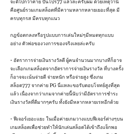
จะดีไปกว่าค่าย ปันโปร77 แล้วล่ะครับผม ด้วยเหตุว่านี่
คือศูนย์รวมเกมสล็อตที่มีความหลากหลายเยอะที่สุด มี
ครบทุกรส มีครบทุกแนว
กฎข้อตกลงหรือรูปแบบการเล่นใหม่ๆมีหมดทุกแบบ
อย่าง ตัวพ่อของวงการของจริงเลยล่ะครับ
• อัตราการจ่ายเงินรางวัลดี ผู้คนจำนวนมากบางทีก็อาจ
จะเลือกเกมสล็อตจากอัตราการจ่ายเงินรางวัล ที่บางครั้ง
ก็อาจจะเน้นจ่ายดี จ่ายหนัก หรือจ่ายสูง ซึ่งเกม
สล็อต777 จากค่าย PG นี่แหละขอรับตอบโจทย์สูงที่สุด
แล้ว เนื่องจากว่าเกมจากค่ายนี้นับว่ามีอัตราการชำระ
เงินรางวัลที่ดีมากๆครับ ทั้งยังมีหลากหลายเรทอีกด้วย
• ฟีเจอร์เยอะแยะ ในเมื่อค่ายเกมวางแบบฟีเจอร์ต่างๆบน
เกมสล็อตเพื่อช่วยทำให้นักเล่นสล็อตได้เข้าถึงแจ็กพอ