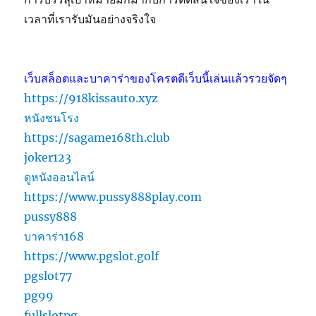
เวลาที่เรารับมันอย่างจริงใจ
เว็บสล็อตและบาคาร่าของโครตดีเว็บนี้เล่นแล้วรวยจัดๆ
https://918kissauto.xyz
หนังชนโรง
https://sagame168th.club
joker123
ดูหนังออนไลน์
https://www.pussy888play.com
pussy888
บาคาร่า168
https://www.pgslot.golf
pgslot77
pg99
fullslotpg