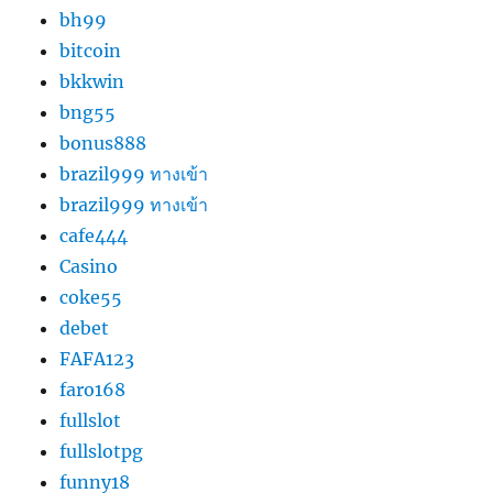
bh99
bitcoin
bkkwin
bng55
bonus888
brazil999 ทางเข้า
brazil999 ทางเข้า
cafe444
Casino
coke55
debet
FAFA123
faro168
fullslot
fullslotpg
funny18