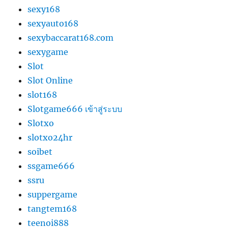
sexy168
sexyauto168
sexybaccarat168.com
sexygame
Slot
Slot Online
slot168
Slotgame666 เข้าสู่ระบบ
Slotxo
slotxo24hr
soibet
ssgame666
ssru
suppergame
tangtem168
teenoi888