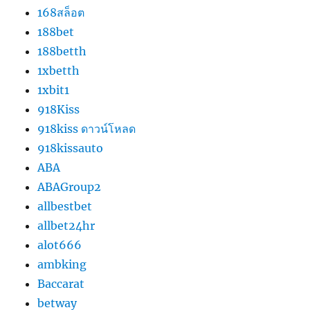
168สล็อต
188bet
188betth
1xbetth
1xbit1
918Kiss
918kiss ดาวน์โหลด
918kissauto
ABA
ABAGroup2
allbestbet
allbet24hr
alot666
ambking
Baccarat
betway