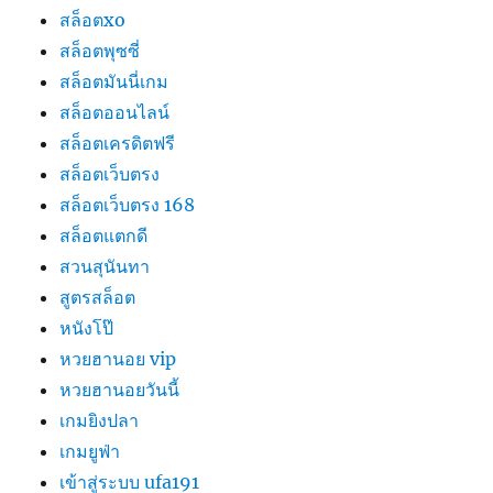
สล็อตxo
สล็อตพุซซี่
สล็อตมันนี่เกม
สล็อตออนไลน์
สล็อตเครดิตฟรี
สล็อตเว็บตรง
สล็อตเว็บตรง 168
สล็อตแตกดี
สวนสุนันทา
สูตรสล็อต
หนังโป๊
หวยฮานอย vip
หวยฮานอยวันนี้
เกมยิงปลา
เกมยูฟ่า
เข้าสู่ระบบ ufa191