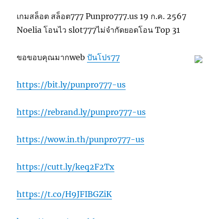
เกมสล็อต สล็อต777 Punpro777.us 19 ก.ค. 2567
Noelia โอนไว slot777ไม่จำกัดยอดโอน Top 31
ขอขอบคุณมากweb
ปันโปร77
https://bit.ly/punpro777-us
https://rebrand.ly/punpro777-us
https://wow.in.th/punpro777-us
https://cutt.ly/keq2F2Tx
https://t.co/H9JFIBGZiK