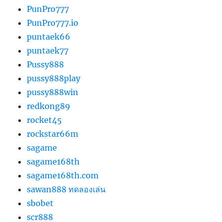
PunPro777
PunPro777.io
puntaek66
puntaek77
Pussy888
pussy888play
pussy888win
redkong89
rocket45
rockstar66m
sagame
sagame168th
sagame168th.com
sawan888 ทดลองเล่น
sbobet
scr888