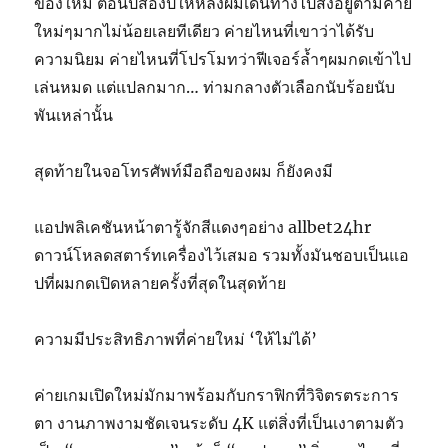
ของใหม่ ตอนปีสองปีให้หลังผมเดินทางไปสิงอยู่ตามค่าย
ใหม่ๆมากไม่น้อยเลยทีเดียว ค่ายไหนที่เขาว่าได้รับ
ความนิยม ค่ายไหนที่โปรโมทว่าฟีเจอร์ล้ำๆผมกดเข้าไป
เล่นหมด แต่แปลกมาก… ท่ามกลางตัวเลือกนับร้อยนับ
พันเหล่านั้น
สุดท้ายในจอโทรศัพท์มือถือของผม ก็ยังคงมี
แอปพลิเคชันหน้าตารู้จักสีแดงๆอย่าง allbet24hr
ดาวน์โหลดสตาร์ทเครื่องไว้เสมอ รวมทั้งมันชอบเป็นแอ
ปที่ผมกดเปิดหลายครั้งที่สุดในสุดท้าย
ความมีประสิทธิภาพที่ค่ายใหม่ ‘ให้ไม่ได้’
ค่ายเกมเปิดใหม่มักมาพร้อมกับกราฟิกที่วิจิตรตระการ
ตา งานภาพงามชัดเจนระดับ 4K แต่สิ่งที่เป็นเงาตามตัว