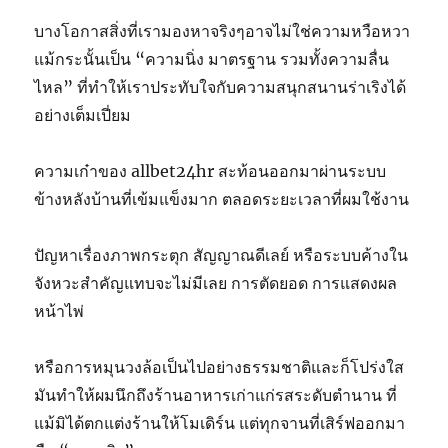
บางโอกาสสิ่งที่เรามองหาจริงๆอาจไม่ใช่ความหวือหวา
แม้กระนั้นเป็น “ความนิ่ง มาตรฐาน รวมทั้งความลื่น
ไหล” ที่ทำให้เราประทับใจกับความสนุกสนานร่าเริงได้
อย่างเต็มเปี่ยม
ความเก๋าของ allbet24hr สะท้อนออกมาผ่านระบบ
ข้างหลังบ้านที่เข้มแข็งมาก ตลอดระยะเวลาที่ผมใช้งาน
ปัญหาเรื่องภาพกระตุก สัญญาณดีเลย์ หรือระบบค้างใน
จังหวะสำคัญแทบจะไม่มีเลย การตัดยอด การแสดงผล
หน้าไพ่
หรือการหมุนวงล้อเป็นไปอย่างธรรมชาติและก็โปร่งใส
มันทำให้ผมนึกถึงร้านอาหารเก่าแก่รสระดับตำนาน ที่
แม้มิได้ตกแต่งร้านให้โมเดิร์น แต่ทุกจานที่เสิร์ฟออกมา