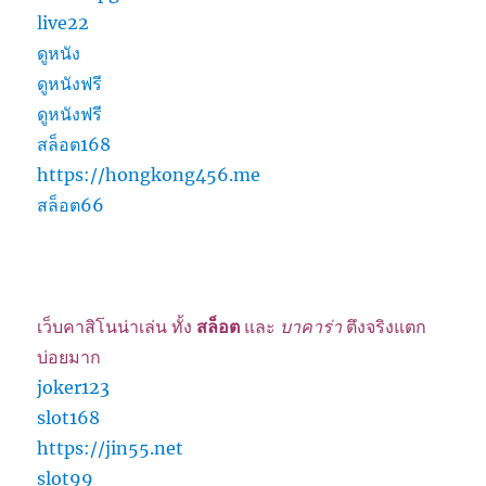
live22
ดูหนัง
ดูหนังฟรี
ดูหนังฟรี
สล็อต168
https://hongkong456.me
สล็อต66
เว็บคาสิโนน่าเล่น ทั้ง
สล็อต
และ
บาคาร่า
ตึงจริงแตก
บ่อยมาก
joker123
slot168
https://jin55.net
slot99