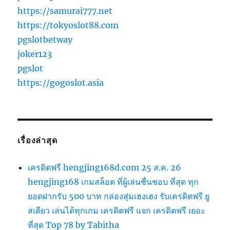
https://samurai777.net
https://tokyoslot88.com
pgslotbetway
joker123
pgslot
https://gogoslot.asia
เรื่องล่าสุด
เครดิตฟรี hengjing168d.com 25 ส.ค. 26
hengjing168 เกมสล็อต ที่ผู้เล่นชื่นชอบ ที่สุด ทุก
ยอดฝากรับ 500 บาท กล่องสุ่มเฮงเฮง รับเครดิตฟรี ยู
สเดียว เล่นได้ทุกเกม เครดิตฟรี แจก เครดิตฟรี เยอะ
ที่สุด Top 78 by Tabitha