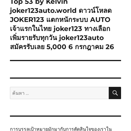
ต่อ
Top 53 by Kelvin
ไป:
joker123auto.world ดาวน์โหลด
JOKER123 แตกหนักระบบ AUTO
เจ้าแรกในไทย joker123 ทางเลือก
เพิ่มรายรับทุกวัน joker123auto
สมัครรับเลย 5,000 6 กรกฎาคม 26
ค้นห
ค้นหา:
การบรรลุเป้าหมายมักมากับการตัดสินใจของเราใน