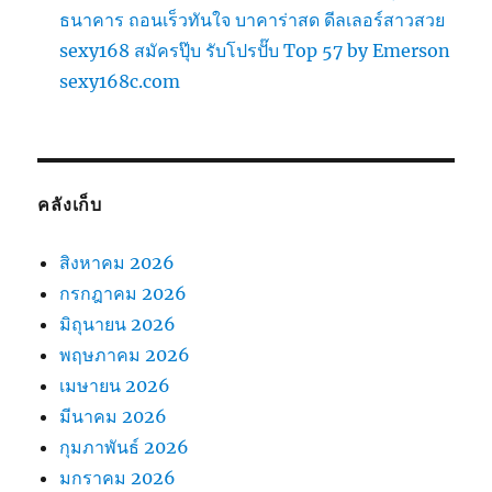
ธนาคาร ถอนเร็วทันใจ บาคาร่าสด ดีลเลอร์สาวสวย
sexy168 สมัครปุ๊บ รับโปรปั๊บ Top 57 by Emerson
sexy168c.com
คลังเก็บ
สิงหาคม 2026
กรกฎาคม 2026
มิถุนายน 2026
พฤษภาคม 2026
เมษายน 2026
มีนาคม 2026
กุมภาพันธ์ 2026
มกราคม 2026