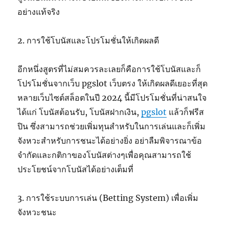
อย่างแท้จริง
2. การใช้โบนัสและโปรโมชั่นให้เกิดผลดี
อีกหนึ่งสูตรที่ไม่สมควรละเลยก็คือการใช้โบนัสและก็
โปรโมชั่นจากเว็บ pgslot เว็บตรง ให้เกิดผลดีเยอะที่สุด
หลายเว็บไซต์สล็อตในปี 2024 นี้มีโปรโมชั่นที่น่าสนใจ
ได้แก่ โบนัสต้อนรับ, โบนัสฝากเงิน,
pgslot
แล้วก็ฟรีส
ปิน ซึ่งสามารถช่วยเพิ่มทุนสำหรับในการเล่นและก็เพิ่ม
จังหวะสำหรับการชนะได้อย่างยิ่ง อย่าลืมพิจารณาข้อ
จำกัดและกติกาของโบนัสต่างๆเพื่อคุณสามารถใช้
ประโยชน์จากโบนัสได้อย่างเต็มที่
3. การใช้ระบบการเล่น (Betting System) เพื่อเพิ่ม
จังหวะชนะ