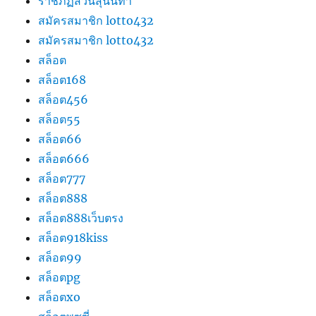
ราชภัฏสวนสุนันทา
สมัครสมาชิก lotto432
สมัครสมาชิก lotto432
สล็อต
สล็อต168
สล็อต456
สล็อต55
สล็อต66
สล็อต666
สล็อต777
สล็อต888
สล็อต888เว็บตรง
สล็อต918kiss
สล็อต99
สล็อตpg
สล็อตxo