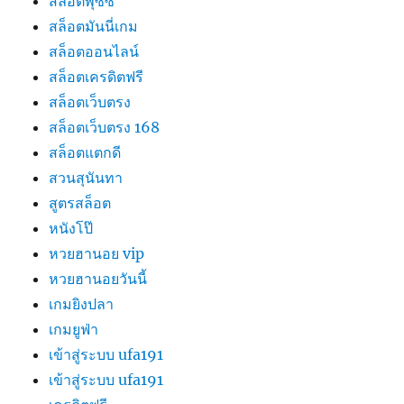
สล็อตพุซซี่
สล็อตมันนี่เกม
สล็อตออนไลน์
สล็อตเครดิตฟรี
สล็อตเว็บตรง
สล็อตเว็บตรง 168
สล็อตแตกดี
สวนสุนันทา
สูตรสล็อต
หนังโป๊
หวยฮานอย vip
หวยฮานอยวันนี้
เกมยิงปลา
เกมยูฟ่า
เข้าสู่ระบบ ufa191
เข้าสู่ระบบ ufa191