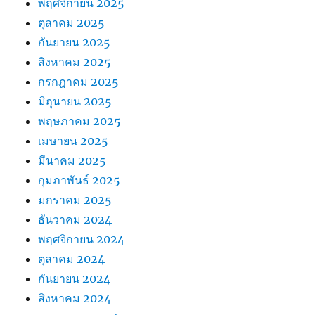
พฤศจิกายน 2025
ตุลาคม 2025
กันยายน 2025
สิงหาคม 2025
กรกฎาคม 2025
มิถุนายน 2025
พฤษภาคม 2025
เมษายน 2025
มีนาคม 2025
กุมภาพันธ์ 2025
มกราคม 2025
ธันวาคม 2024
พฤศจิกายน 2024
ตุลาคม 2024
กันยายน 2024
สิงหาคม 2024