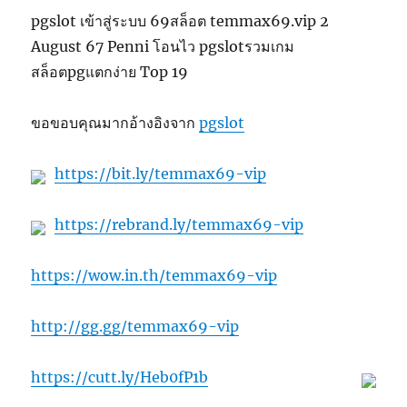
pgslot เข้าสู่ระบบ 69สล็อต temmax69.vip 2
August 67 Penni โอนไว pgslotรวมเกม
สล็อตpgแตกง่าย Top 19
ขอขอบคุณมากอ้างอิงจาก
pgslot
https://bit.ly/temmax69-vip
https://rebrand.ly/temmax69-vip
https://wow.in.th/temmax69-vip
http://gg.gg/temmax69-vip
https://cutt.ly/Heb0fP1b