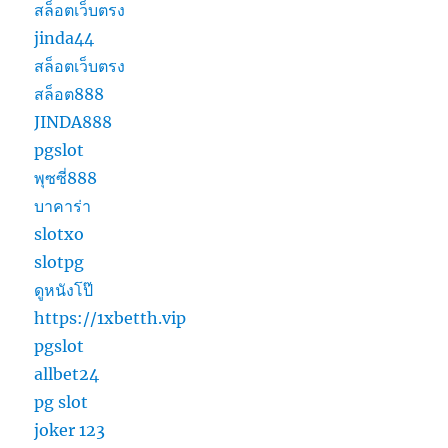
สล็อตเว็บตรง
jinda44
สล็อตเว็บตรง
สล็อต888
JINDA888
pgslot
พุซซี่888
บาคาร่า
slotxo
slotpg
ดูหนังโป๊
https://1xbetth.vip
pgslot
allbet24
pg slot
joker 123