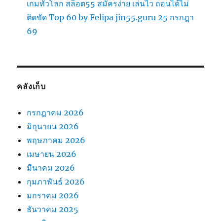
เกมทั่วโลก สล็อต55 สมัครง่าย เล่นไว ถอนได้ไม่
ติดขัด Top 60 by Felipa jin55.guru 25 กรกฎา
69
คลังเก็บ
กรกฎาคม 2026
มิถุนายน 2026
พฤษภาคม 2026
เมษายน 2026
มีนาคม 2026
กุมภาพันธ์ 2026
มกราคม 2026
ธันวาคม 2025