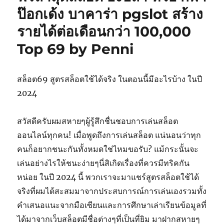
ป๊อกเด้ง บาคาร่า pgslot สร้าง
รายได้ต่อเดือนกว่า 100,000
Top 69 by Penni
สล็อต69 สูตรสล็อตใช้ได้จริง ในตอนนี้มีอะไรบ้าง ในปี
2024
สวัสดีครับผมสหายๆผู้รู้สึกชื่นชอบการเล่นสล็อต
ออนไลน์ทุกคน! เมื่อพูดถึงการเล่นสล็อต แน่นอนว่าทุก
คนก็อยากชนะกันทั้งหมดใช่ไหมขอรับ? แม้กระนั้นจะ
เล่นอย่างไรให้ชนะง่ายๆนี่สิเกิดเรื่องที่ควรมีทริคกัน
หน่อย ในปี 2024 นี้ พวกเราจะมาแชร์สูตรสล็อตใช้ได้
จริงที่ผมได้สะสมมาจากประสบการณ์การเล่นเองรวมทั้ง
คำเสนอแนะจากมือเซียนและการศึกษาเล่าเรียนข้อมูลที่
ได้มาจากเว็บสล็อตมีชื่อต่างๆที่เป็นที่ยิม มาฝากสหายๆ