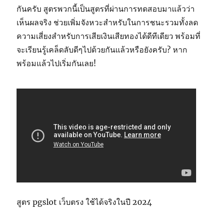
กันครับ สูตรพวกนี้เป็นสูตรที่ผ่านการทดสอบมาแล้วว่า
เห็นผลจริง ช่วยเพิ่มจังหวะสำหรับในการชนะรวมทั้งลด
ความเสี่ยงสำหรับการเสียเงินเสียทองได้ดีทีเดียว พร้อมที่
จะเรียนรู้เคล็ดลับดีๆไปด้วยกันแล้วหรือยังครับ? หาก
พร้อมแล้วไปเริ่มกันเลย!
สูตร pgslot เว็บตรง ใช้ได้จริงในปี 2024