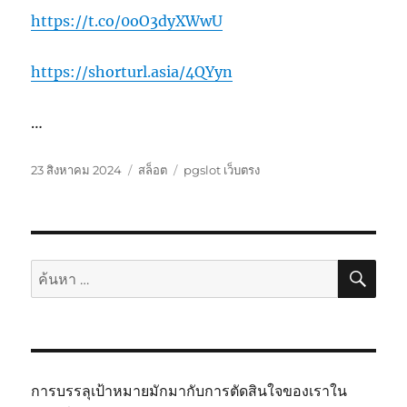
https://t.co/0oO3dyXWwU
https://shorturl.asia/4QYyn
…
เขียน
หมวด
ป้าย
23 สิงหาคม 2024
สล็อต
pgslot เว็บตรง
เมื่อ
หมู่
กำกับ
ค้นห
ค้นหา:
การบรรลุเป้าหมายมักมากับการตัดสินใจของเราใน