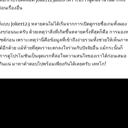
นเรื่องอื่น
แบบ joker123 หลายคนไม่ได้เริ่มจากการเปิดดูกรยชื่อเกมทั้งผอง
ๆก่อนนะครับ ด้วยเหตุว่าสิ่งที่เกิดขึ้นหลายครั้งที่สุดก็คือ การมอง
์ก่อน เพราะเหตุว่านี่คือข้อมูลที่เข้าถึงง่ายรวมทั้งช่วยให้เห็นภา
บได้อีกด้วย แม้ท้ายที่สุดเราจะตกลงใจร่วมกับปัจจัยอื่น แม้กระนั้นก็
า การดูโปรโมชันเป็นจุดแรกที่ล่อใจความสนใจของเราได้ก่อนเสมอ
กันแน่ มาหาคำตอบไปพร้อมเพียงกันได้เลยครับ เลทโก!