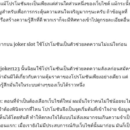
ถึงแม้โปรโมชันจะเป็นเพียงแต่ส่วนใดส่วนหนึ่งของเว็บไซต์ แม้กระนั้
สำหรับเพื่อการกระตุ้นความสนใจเจริญมากๆนะครับ ถ้าข้อมูลที่
อสร้างความรู้สึกที่ดี พวกเราก็จะมีทิศทางเข้าไปดูกรยละเอียดอื่น
ากบน joker slot ใช้โปรโมชันเป็นตัวช่วยลดความไม่แน่ใจก่อน
oker123 นั้นนิยมใช้โปรโมชันเป็นตัวช่วยลดความลังเลก่อนสมัค
่ามันมิได้เกี่ยวกับความคุ้มราคาของโปรโมชันเพียงอย่างเดียว แต่
รารู้สึกมั่นใจในระบบต่างๆของเว็บได้ราวหนึ่ง
งชัด: ตอนที่จำเป็นต้องเลือกเว็บไซต์ใหม่ ผมมั่นใจว่าคนไม่ใช่น้อยจะไม
ต้องพินิจจากที่ไหน โปรโมชันจึงเป็นจุดเริ่มต้นที่เข้าใจง่าย ข้อมูล
ลเห็นได้โดยทันที ทำให้ตกลงใจได้แบบไม่ลังเลมากจนเกินความจำเป
นแรก: เมื่อเรายังไม่มีประสบการณ์กับเว็บไซต์นั้นมาก่อน มันก็เป