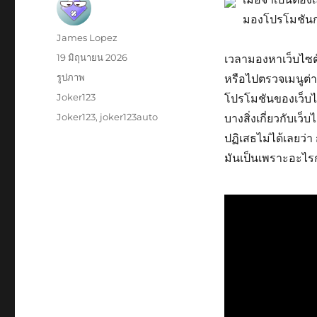
มองโปรโมชันก่อ
ผู้
James Lopez
เขียน
เขียน
19 มิถุนายน 2026
เวลามองหาเว็บไซต์
เมื่อ
รูป
รูปภาพ
หรือไปตรวจเมนูต่าง
แบบ
หมวด
Joker123
โปรโมชันของเว็บไซต
เรื่อง
หมู่
ป้าย
Joker123
,
joker123auto
บางสิ่งเกี่ยวกับเว็
กำกับ
ปฏิเสธไม่ได้เลยว่
มันเป็นเพราะอะไร