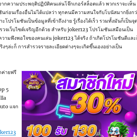
จากความประพฤติปฏิบัติคนเล่นโจ๊กเกอร์สล็อตแล้ว พวกเราจะเห็น
ันก่อนเรื่องอื่นไม่ได้แปลว่า ทุกคนมีความสนใจกับโบนัสมากยิ่งกว
โปรโมชันเป็นข้อมูลที่เข้าถึงง่าย รู้เรื่องได้เร็ว รวมทั้งมันก็เป็นจุ
วจเว็บไซต์เจริญอีกด้วย สำหรับ joker123 โปรโมชันเสมือนเป็น
ความพึงพอใจของคนเล่น joker123 ได้จริง ถ้าเกิดโปรโมชันดีและก
งๆล่ะก็ การสำรวจรายละเอียดต่างๆจะเกิดขึ้นเองอย่างเป็น
ค่ายฟรี
op 5
lla
auto แจก
oker123