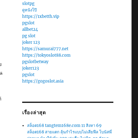
slotpg
ดูหนังโป๊
https://1xbetth.vip
pgslot
allbet24
pg slot
joker 123
https://samurai777.net
https://tokyoslot88.com
pgslotbetway
ย
joker123
อน
pgslot
https://gogoslot.asia
่
เรื่องล่าสุด
สล็อต168 tangtem168e.com 11 สิงหา 69
สล็อต168 สายแตก ลุ้นกำไรแบบไม่เสียฟีล โบนัสพี่