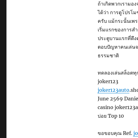
ถ้าเกิดพวกเรามอง
ได้ว่า การดูโปรโมช
ครับ แม้กระนั้นเพราะ
เริ่มแรกของการสำร
ประตูบานแรกที่ดึง
ตอบปัญหาคนเล่นจริ
ธรรมชาติ
ทดลองเล่นสล็อตทุก
joker123
joker123auto
.sh
June 2569 Danie
casino joker123
บ่อย Top 10
ขอขอบคุณ Ref.
j