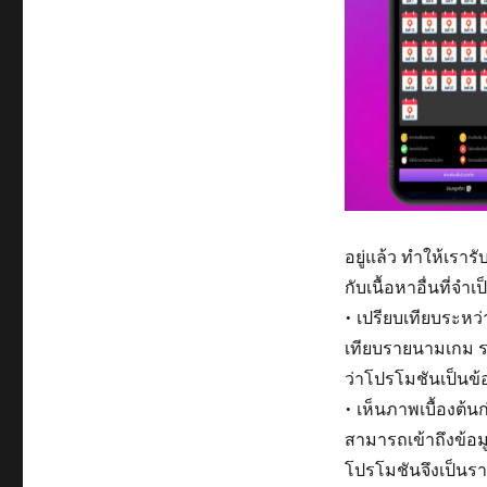
อยู่แล้ว ทำให้เรารับ
กับเนื้อหาอื่นที่จำ
• เปรียบเทียบระหว่
เทียบรายนามเกม ร
ว่าโปรโมชันเป็นข้อ
• เห็นภาพเบื้องต้น
สามารถเข้าถึงข้อม
โปรโมชันจึงเป็นรา