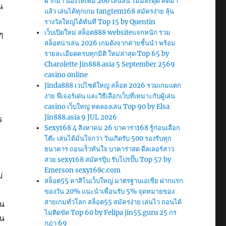
ฝากมา น้องให้เพิ่ม 200 เล่นลื่น ไม่มีสะดุด คัดมา
น
แล้ว เล่นได้ทุกเกม tangtem168 สมัครง่าย ลุ้น
รางวัลใหญ่ได้ทันที Top 15 by Quentin
เว็บเปิดใหม่ สล็อต888 websiteแจกหนัก รวม
ๆ
สล็อตน่าเล่น 2026 เกมดังจากค่ายชั้นนำ พร้อม
รายละเอียดครบทุกมิติ ใหม่ล่าสุด Top 65 by
Charolette Jin888.asia 5 September 2569
casino online
Jinda888 เวปไซต์ใหญ่ สล็อต 2026 รวมเกมแตก
ง่าย ฟีเจอร์เด่น และวิธีเลือกเว็บที่เหมาะกับผู้เล่น
casino เว็บใหญ่ ทดลองเล่น Top 90 by Elsa
Jin888.asia 9 JUL 2026
ร
Sexy168 4 สิงหาคม 26 บาคาร่า168 รู้ก่อนเลือก
โต๊ะ เล่นได้มั่นใจกว่า วันเกิดรับ 500 รองรับทุก
ธนาคาร ถอนเร็วทันใจ บาคาร่าสด ดีลเลอร์สาว
สวย sexy168 สมัครปุ๊บ รับโปรปั๊บ Top 57 by
Emerson sexy168c.com
่
สล็อต55 คาสิโนเว็บใหญ่ มาตรฐานเอเชีย ฝากแรก
ของวัน 20% แนะนำเพื่อนรับ 5% จุดหมายของ
สายเกมทั่วโลก สล็อต55 สมัครง่าย เล่นไว ถอนได้
็น
ไม่ติดขัด Top 60 by Felipa jin55.guru 25 กร
็น
กฎา 69