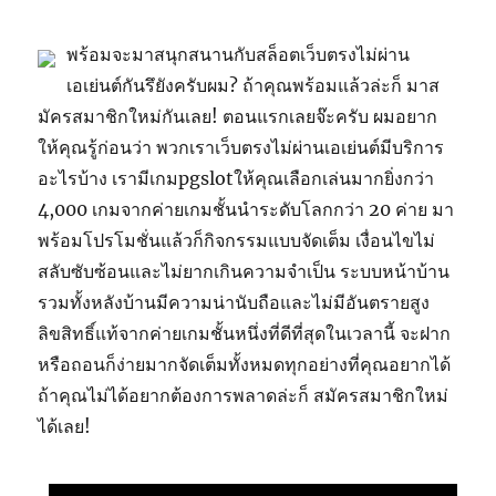
พร้อมจะมาสนุกสนานกับสล็อตเว็บตรงไม่ผ่าน
เอเย่นต์กันรึยังครับผม? ถ้าคุณพร้อมแล้วล่ะก็ มาส
มัครสมาชิกใหม่กันเลย! ตอนแรกเลยจ๊ะครับ ผมอยาก
ให้คุณรู้ก่อนว่า พวกเราเว็บตรงไม่ผ่านเอเย่นต์มีบริการ
อะไรบ้าง เรามีเกมpgslotให้คุณเลือกเล่นมากยิ่งกว่า
4,000 เกมจากค่ายเกมชั้นนำระดับโลกกว่า 20 ค่าย มา
พร้อมโปรโมชั่นแล้วก็กิจกรรมแบบจัดเต็ม เงื่อนไขไม่
สลับซับซ้อนและไม่ยากเกินความจำเป็น ระบบหน้าบ้าน
รวมทั้งหลังบ้านมีความน่านับถือและไม่มีอันตรายสูง
ลิขสิทธิ์แท้จากค่ายเกมชั้นหนึ่งที่ดีที่สุดในเวลานี้ จะฝาก
หรือถอนก็ง่ายมากจัดเต็มทั้งหมดทุกอย่างที่คุณอยากได้
ถ้าคุณไม่ได้อยากต้องการพลาดล่ะก็ สมัครสมาชิกใหม่
ได้เลย!