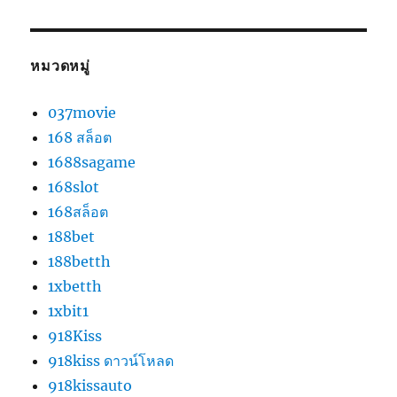
หมวดหมู่
037movie
168 สล็อต
1688sagame
168slot
168สล็อต
188bet
188betth
1xbetth
1xbit1
918Kiss
918kiss ดาวน์โหลด
918kissauto