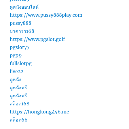
ดูหนังออนไลน์
https://www.pussy888play.com
pussy888
บาคาร่า168
https://www.pgslot.golf
pgslot77
pg99
fullslotpg
live22
ดูหนัง
ดูหนังฟรี
ดูหนังฟรี
สล็อต168
https://hongkong456.me
สล็อต66