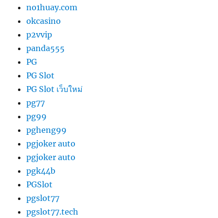
no1huay.com
okcasino
p2vvip
panda555
PG
PG Slot
PG Slot เว็บใหม่
pg77
pg99
pgheng99
pgjoker auto
pgjoker auto
pgk44b
PGSlot
pgslot77
pgslot77.tech