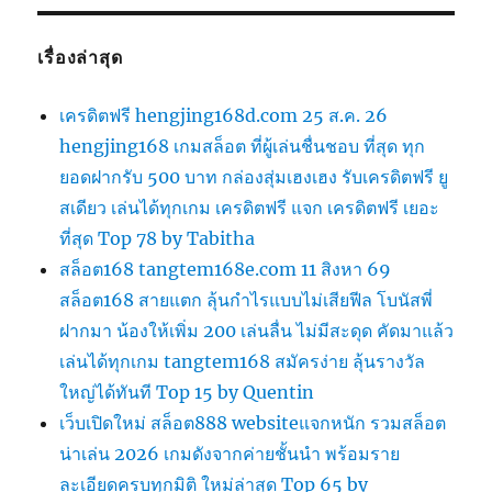
เรื่องล่าสุด
เครดิตฟรี hengjing168d.com 25 ส.ค. 26
hengjing168 เกมสล็อต ที่ผู้เล่นชื่นชอบ ที่สุด ทุก
ยอดฝากรับ 500 บาท กล่องสุ่มเฮงเฮง รับเครดิตฟรี ยู
สเดียว เล่นได้ทุกเกม เครดิตฟรี แจก เครดิตฟรี เยอะ
ที่สุด Top 78 by Tabitha
สล็อต168 tangtem168e.com 11 สิงหา 69
สล็อต168 สายแตก ลุ้นกำไรแบบไม่เสียฟีล โบนัสพี่
ฝากมา น้องให้เพิ่ม 200 เล่นลื่น ไม่มีสะดุด คัดมาแล้ว
เล่นได้ทุกเกม tangtem168 สมัครง่าย ลุ้นรางวัล
ใหญ่ได้ทันที Top 15 by Quentin
เว็บเปิดใหม่ สล็อต888 websiteแจกหนัก รวมสล็อต
น่าเล่น 2026 เกมดังจากค่ายชั้นนำ พร้อมราย
ละเอียดครบทุกมิติ ใหม่ล่าสุด Top 65 by