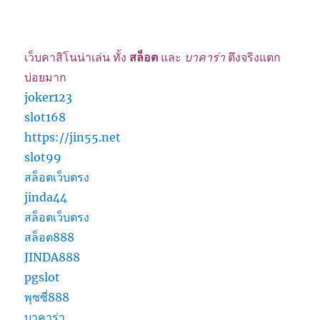
เว็บคาสิโนน่าเล่น ทั้ง
สล็อต
และ
บาคาร่า
ตึงจริงแตก
บ่อยมาก
joker123
slot168
https://jin55.net
slot99
สล็อตเว็บตรง
jinda44
สล็อตเว็บตรง
สล็อต888
JINDA888
pgslot
พุซซี่888
บาคาร่า