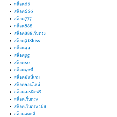
สล็อต66
สล็อต666
สล็อต777
สล็อต888
สล็อต888เว็บตรง
สล็อต918kiss
สล็อต99
สล็อตpg
สล็อตxo
สล็อตพุซซี่
สล็อตมันนี่เกม
สล็อตออนไลน์
สล็อตเครดิตฟรี
สล็อตเว็บตรง
สล็อตเว็บตรง 168
สล็อตแตกดี