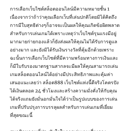
การเลือกเว็บไซต์สล็อตออนไลน์มีความหมายชั้น 1
เนื่องจากว่าถ้าว่าคุณเลือกเว็บที่เล่นปกติโดยมิได้คิดถึง
การมีใบสุทธิต่างๆก็อาจจะเป็นผลให้คุณเกิดข้อผิดพลาด
สำหรับการเล่นเกมได้เพราะเหตุว่าเว็บไซต์รุนแรงมีอยู่
มากมายก่ายกองแล้วก็ยังส่งผลให้คุณไม่ได้รับการดูแล
อย่างมาก และยังมิได้รับเงินรางวัลที่คุ้มอีกด้วยเพราะ
ฉะนั้นการเลือกเว็บไซต์ที่มีความพร้อมทางการเงินและ
ก็มีใบรับรองมาตรฐานสากลจะมีผลให้คุณสามารถเล่น
เกมสล็อตออนไลน์ได้อย่างมีประสิทธิภาพและคุ้มค่า
เสนอแนะเลยว่า สล็อต888 เว็บไซต์แห่งนี้ดีจริงโคตรปัง
ได้เงินตลอด 24 ชั่วโมงและสร้างความมั่งคั่งให้กับคุณ
ได้จริงแถมยังมั่นอกมั่นใจได้ว่าเป็นรูปแบบของการเล่น
เกมที่ปรับปรุงการบรรลุผลสำหรับการเล่นเกมที่เยี่ยม
ที่สุดขณะนี้