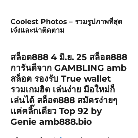
Coolest Photos – รวมรูปภาพที่สุด
เจ๋งและน่าติดตาม
สล็อต888 4 มิ.ย. 25 สล็อต888
การันตีจาก GAMBLING amb
สล็อต รองรับ True wallet
รวมเกมฮิต เล่นง่าย มือใหม่ก็
เล่นได้ สล็อต888 สมัครง่ายๆ
แค่คลิ๊กเดียว Top 92 by
Genie amb888.bio