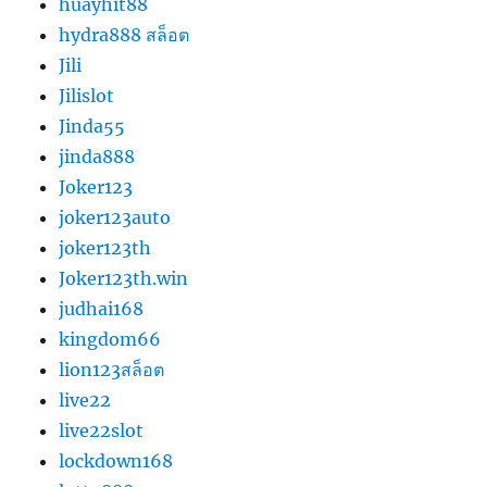
huayhit88
hydra888 สล็อต
Jili
Jilislot
Jinda55
jinda888
Joker123
joker123auto
joker123th
Joker123th.win
judhai168
kingdom66
lion123สล็อต
live22
live22slot
lockdown168