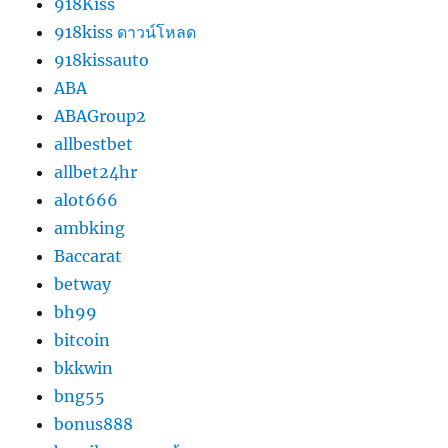
918Kiss
918kiss ดาวน์โหลด
918kissauto
ABA
ABAGroup2
allbestbet
allbet24hr
alot666
ambking
Baccarat
betway
bh99
bitcoin
bkkwin
bng55
bonus888