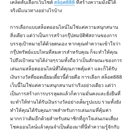
เคล็ดลับเลือกเว็บไซต์
สล็อต888
ที่สร้างความมั่งมีได้
จริงมีแนวทางอย่างไรบ้าง
การเลือกแบบสล็อตออนไลน์ไม่ใช่แค่ความสนุกสนาน
สิ่งเดียว แต่ว่าเป็นการสร้างกรุ๊ปสมบัติพัสถานของการ
บรรลุเป้าหมายได้ด้วยตนเอง หากคุณทำความเข้าใจว่า
กรุ๊ปทรัพย์แบบไหนที่สมควรสำหรับคุณ ก็จะทำให้คุณ
ไปถึงเป้าหมายได้ง่ายๆรวมทั้งถือว่าเป็นลักษณะของการ
เล่นเกมสล็อตออนไลน์ที่ได้คุณภาพคุ้มค่า และก็ได้รับ
เงินรางวัลที่ยอดเยี่ยมเดี๋ยวนี้ด้วยคือ การเลือก สล็อต888
เว็บนี้ไม่ใช่แค่ความสนุกสนานร่าเริงอย่างเดียว แต่ว่า
เป็นการสร้างการบรรลุผลแล้วก็ความมั่นคงและยั่งยืนที่
จะทำให้ท่านได้รับเงินรางวัลอย่างเต็มรูปแบบ รวมทั้งยัง
ทำให้คุณได้รับคุณภาพสำหรับการเล่นเกมที่คุ้มค่า
มากกว่าเดิมอีกด้วยสำหรับสมาชิกที่ถูกใจเล่นเกมเสี่ยง
โชคออนไลน์แล้วคุณจำเป็นต้องมาที่นี่ทำความรู้จักกับ