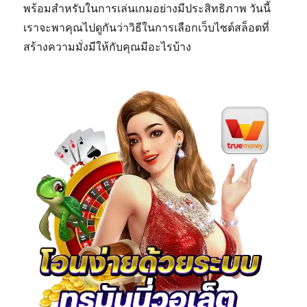
พร้อมสำหรับในการเล่นเกมอย่างมีประสิทธิภาพ วันนี้
เราจะพาคุณไปดูกันว่าวิธีในการเลือกเว็บไซต์สล็อตที่
สร้างความมั่งมีให้กับคุณมีอะไรบ้าง