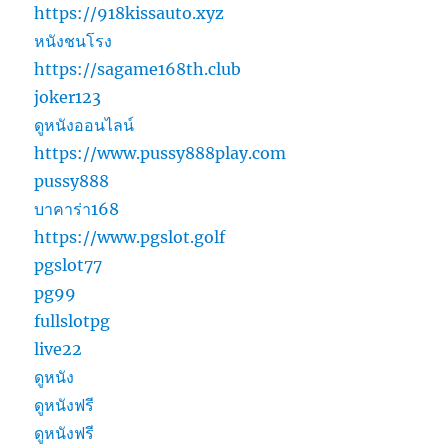
https://918kissauto.xyz
หนังชนโรง
https://sagame168th.club
joker123
ดูหนังออนไลน์
https://www.pussy888play.com
pussy888
บาคาร่า168
https://www.pgslot.golf
pgslot77
pg99
fullslotpg
live22
ดูหนัง
ดูหนังฟรี
ดูหนังฟรี