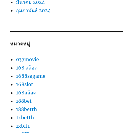
มีนาคม 2024
กุมภาพันธ์ 2024
หมวดหมู่
037movie
168 สล็อต
1688sagame
168slot
168สล็อต
188bet
188betth
1xbetth
1xbit1