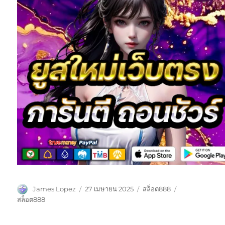
ผู้
เขียน
หมวด
ป้าย
James Lopez
27 เมษายน 2025
สล็อต888
เขียน
เมื่อ
หมู่
กำกับ
สล็อต888