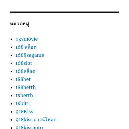
หมวดหมู่
037movie
168 สล็อต
1688sagame
168slot
168สล็อต
188bet
188betth
1xbetth
1xbit1
918Kiss
918kiss ดาวน์โหลด
918kissauto