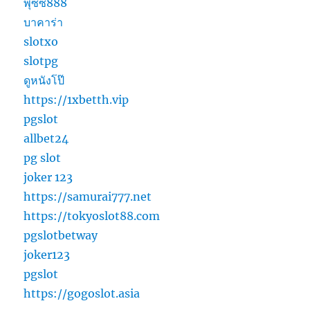
พุซซี่888
บาคาร่า
slotxo
slotpg
ดูหนังโป๊
https://1xbetth.vip
pgslot
allbet24
pg slot
joker 123
https://samurai777.net
https://tokyoslot88.com
pgslotbetway
joker123
pgslot
https://gogoslot.asia