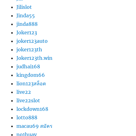
Jilislot
Jinda55
jinda888
Joker123
joker123auto
joker123th
Joker123th.win
judhai168
kingdom66
lion123สล็อต
live22
live22slot
lockdown168
lotto888
macau69 สมัคร
no1huay