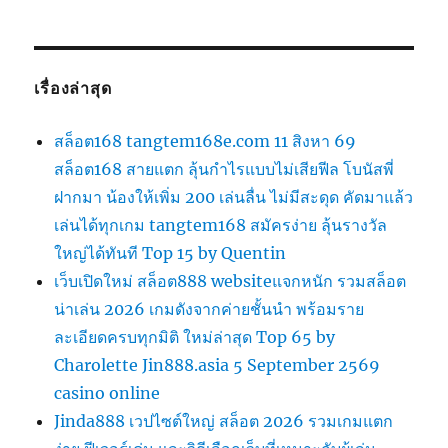
เรื่องล่าสุด
สล็อต168 tangtem168e.com 11 สิงหา 69
สล็อต168 สายแตก ลุ้นกำไรแบบไม่เสียฟีล โบนัสพี่
ฝากมา น้องให้เพิ่ม 200 เล่นลื่น ไม่มีสะดุด คัดมาแล้ว
เล่นได้ทุกเกม tangtem168 สมัครง่าย ลุ้นรางวัล
ใหญ่ได้ทันที Top 15 by Quentin
เว็บเปิดใหม่ สล็อต888 websiteแจกหนัก รวมสล็อต
น่าเล่น 2026 เกมดังจากค่ายชั้นนำ พร้อมราย
ละเอียดครบทุกมิติ ใหม่ล่าสุด Top 65 by
Charolette Jin888.asia 5 September 2569
casino online
Jinda888 เวปไซต์ใหญ่ สล็อต 2026 รวมเกมแตก