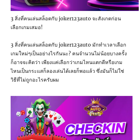
3 สิ่งที่คนเล่นสล็อตกับ joker123auto จะสังเกตก่อน
เลือกเกมเสมอ!
3 สิ่งที่คนเล่นสล็อตกับ joker123auto มักทำเวลาเลือก
เกมใหม่ๆเป็นอย่างไรกันนะ? คนจำนวนไม่น้อยบางครั้ง
ก็อาจจะคิดว่า เพียงแค่เลือกว่าเกมไหนแตกดีหรือเกม
ไหนเป็นกระแสก็ลองเล่นได้เลยก็พอแล้ว ซึ่งมันก็ไม่ใช่
วิธีที่ไม่ถูกอะไรครับผม