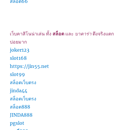
สล็อต66
เว็บคาสิโนน่าเล่น ทั้ง
สล็อต
และ
บาคาร่า
ตึงจริงแตก
บ่อยมาก
joker123
slot168
https://jin55.net
slot99
สล็อตเว็บตรง
jinda44
สล็อตเว็บตรง
สล็อต888
JINDA888
pgslot