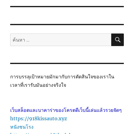
ค้นห
ค้นหา:
การบรรลุเป้าหมายมักมากับการตัดสินใจของเราใน
เวลาที่เรารับมันอย่างจริงใจ
เว็บสล็อตและบาคาร่าของโครตดีเว็บนี้เล่นแล้วรวยจัดๆ
https://918kissauto.xyz
หนังชนโรง