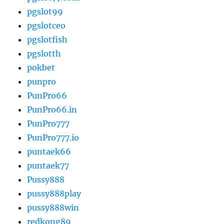
pgslot99
pgslotceo
pgslotfish
pgslotth
pokbet
punpro
PunPro66
PunPro66.in
PunPro777
PunPro777.io
puntaek66
puntaek77
Pussy888
pussy888play
pussy888win
redkong89