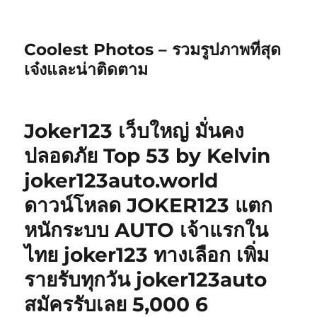
Coolest Photos – รวมรูปภาพที่สุด
เจ๋งและน่าติดตาม
Joker123 เว็บใหญ่ มั่นคง
ปลอดภัย Top 53 by Kelvin
joker123auto.world
ดาวน์โหลด JOKER123 แตก
หนักระบบ AUTO เจ้าแรกใน
ไทย joker123 ทางเลือก เพิ่ม
รายรับทุกวัน joker123auto
สมัครรับเลย 5,000 6