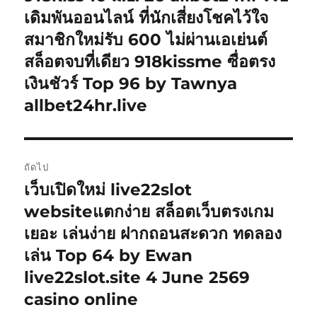
ก่อน
เดิมพันออนไลน์ ที่นักเสี่ยงโชคไว้ใจ
หน้า:
สมาชิกใหม่รับ 600 ไม่ผ่านเอเย่นต์
สล็อตจบที่เดียว 918kissme ซื่อตรง
เงินชัวร์ Top 96 by Tawnya
allbet24hr.live
ถัดไป
เว็บเปิดใหม่ live22slot
เรื่อง
ต่อ
websiteแตกง่าย สล็อตเว็บตรงเกม
ไป:
เยอะ เล่นง่าย ฝากถอนสะดวก ทดลอง
เล่น Top 64 by Ewan
live22slot.site 4 June 2569
casino online