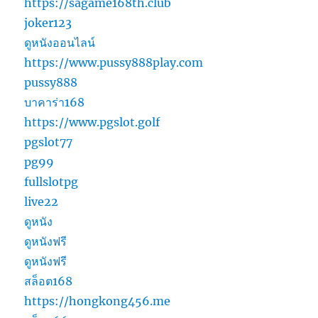
https://sagame168th.club
joker123
ดูหนังออนไลน์
https://www.pussy888play.com
pussy888
บาคาร่า168
https://www.pgslot.golf
pgslot77
pg99
fullslotpg
live22
ดูหนัง
ดูหนังฟรี
ดูหนังฟรี
สล็อต168
https://hongkong456.me