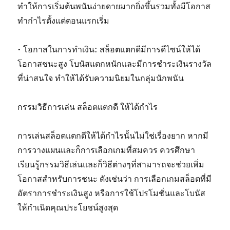
ทำให้การเริ่มต้นพนันง่ายดายมากยิ่งขึ้นรวมทั้งมีโอกาส
ทำกำไรตั้งแต่ตอนแรกเริ่ม
• โอกาสในการทำเงิน: สล็อตแตกดีมีการดีไซน์ให้ได้
โอกาสชนะสูง โบนัสแตกหนักและมีการชำระเงินรางวัล
ที่น่าสนใจ ทำให้ได้รับความนิยมในกลุ่มนักพนัน
กรรมวิธีการเล่น สล็อตแตกดี ให้ได้กำไร
การเล่นสล็อตแตกดีให้ได้กำไรนั้นไม่ใช่เรื่องยาก หากมี
การวางแผนและก็การเลือกเกมที่สมควร ควรศึกษา
เรียนรู้กรรมวิธีเล่นและก็วิธีต่างๆที่สามารถจะช่วยเพิ่ม
โอกาสสำหรับการชนะ ดังเช่นว่า การเลือกเกมสล็อตที่มี
อัตราการชำระเงินสูง หรือการใช้โปรโมชั่นและโบนัส
ให้กำเนิดคุณประโยชน์สูงสุด