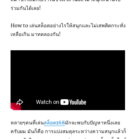
ร่วมกันได้เลย!
How to เล่นสล็อตอย่างไรให้สนุกและไม่เสพติดกระทั่ง
เหลือเกิน มาทดลองกัน!
หลายๆคนที่เล่น
สล็อต168
มักจะพบกับปัญหาหนึ่งเลย
ครับผม มันก็คือ การแบ่งสมดุลระหว่างความสนุกแล้วก็