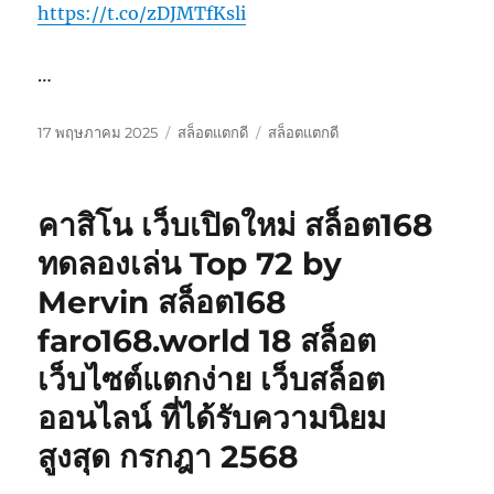
https://t.co/zDJMTfKsli
…
เขียน
หมวด
ป้าย
17 พฤษภาคม 2025
สล็อตแตกดี
สล็อตแตกดี
เมื่อ
หมู่
กำกับ
คาสิโน เว็บเปิดใหม่ สล็อต168
ทดลองเล่น Top 72 by
Mervin สล็อต168
faro168.world 18 สล็อต
เว็บไซต์แตกง่าย เว็บสล็อต
ออนไลน์ ที่ได้รับความนิยม
สูงสุด กรกฎา 2568