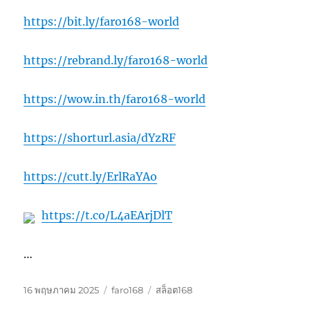
https://bit.ly/faro168-world
https://rebrand.ly/faro168-world
https://wow.in.th/faro168-world
https://shorturl.asia/dYzRF
https://cutt.ly/ErlRaYAo
https://t.co/L4aEArjDlT
…
เขียน
หมวด
ป้าย
16 พฤษภาคม 2025
faro168
สล็อต168
เมื่อ
หมู่
กำกับ