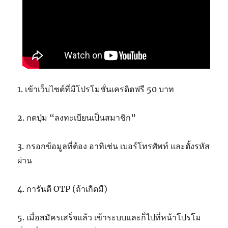
1. เข้าเว็บไซต์ที่มีโปรโมชั่นเครดิตฟรี 50 บาท
2. กดปุ่ม “ลงทะเบียนเป็นสมาชิก”
3. กรอกข้อมูลที่ต้อง อาทิเช่น เบอร์โทรศัพท์ และตั้งรหัส
ผ่าน
4. การันตี OTP (ถ้าเกิดมี)
5. เมื่อสมัครเสร็จแล้ว เข้าระบบและก็ไปที่หน้าโปรโม