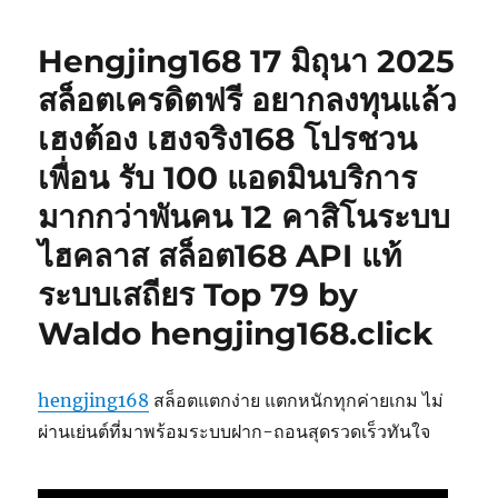
Hengjing168 17 มิถุนา 2025
สล็อตเครดิตฟรี อยากลงทุนแล้ว
เฮงต้อง เฮงจริง168 โปรชวน
เพื่อน รับ 100 แอดมินบริการ
มากกว่าพันคน 12 คาสิโนระบบ
ไฮคลาส สล็อต168 API แท้
ระบบเสถียร Top 79 by
Waldo hengjing168.click
hengjing168
สล็อตแตกง่าย แตกหนักทุกค่ายเกม ไม่
ผ่านเย่นต์ที่มาพร้อมระบบฝาก-ถอนสุดรวดเร็วทันใจ