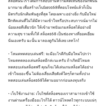
สล็อตนั้น เราได้มีการสอบถามความคิดเห็นของนักพนัน
มากมาย เพื่อสร้างเว็บfaro168ที่ตอบโจทย์แล้วก็เป็น
มิตรกับนักเดิมพันสูงที่สุด โดยเฉพาะอย่างยิ่ง กับมือใหม่
ฝึกหัดเล่นที่ไม่ได้มีความเข้าใจหรือประสบการณ์มากไม่
น้อยเลยทีเดียวนัก ให้เข้ามาพนันเกมสล็อตได้อย่างมี
ความสุข รวมทั้งให้ สล็อต168 เป็นช่องทางที่ยอดเยี่ยม
นั่นเองครับ ฉะนั้น มาลองดูกันได้เลย เลทโก!
• โหมดทดสอบเล่นฟรี: จะมีอะไรดีกับมือใหม่ไปกว่า
โหมดทดลองเล่นสล็อตอีกล่ะนะครับ ถ้าเกิดมีโหมด
ทดสอบเล่นสล็อตฟรี คุณก็จะได้เล่นเกมสล็อตได้อย่าง
เข้าใจเยอะขึ้น ไม่ต้องเสี่ยงเสียตังค์ใดๆก็ตามทั้งปวง
ทดสอบเล่นสล็อต168ได้ตามอยากก่อนลงทุนจริง
• เว็บใช้งานง่าย: เว็บไซต์สล็อตของเราสามารถเข้าใช้
งานผ่านเครื่องมืออะไรก็ได้ ดาวน์โหลดไวทุกระบบแน่ๆ