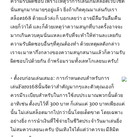
ความรับผิดชอบ เพราะเหตุว่าการเล่นเกมสล็อตเว็บไซต์
นั่นสนุกมากมายๆอยู่แล้ว ยิ่งถ้าเกิดคุณมาเล่นกับเรา
สล็อต168 ด้วยแล้วล่ะก็ บอกเลยว่า อาจมีลืมวันลืมคืน
เลยก็ว่าได้ และก็ด้วยเหตุว่าความสนุกที่บางครั้งอาจจะ
มากเกินควบคุมนั่นแหละครับที่จะทำให้ท่านละเลยกับ
ความรับผิดชอบอื่นๆที่คุณต้องทำ ด้วยเหตุผลดังกล่าว
เราจะมาหากึ่งกลางของความสนุกสนานแล้วก็ความรับ
ผิดชอบไปด้วยกัน ถ้าพร้อมรวมทั้งเลทโกเลยนะครับ!
• ตั้งงบก่อนเล่นเสมอ: การกำหนดงบสำหรับการ
เล่นFaro168นั้นจัดว่าสำคัญมากๆและตัวคุณเองก็
ควรมีระเบียบสำหรับในการใช้งบประมาณพวกนั้นด้วย
อาทิเช่น ตั้งงบไว้ที่ 300 บาท ก็เล่นแค่ 300 บาทเพียงแค่
นั้น ไม่เล่นสล็อตมากไปกว่านั้นโดยเด็ดขาด โดยเฉพาะ
อย่างยิ่ง การนำเงินที่ใช้จ่ายในชีวิตประจำวันมาเล่นยิ่ง
ไม่สมควรเลยนะครับ บันเทิงใจได้แต่ว่าควรจะมีลิมิต