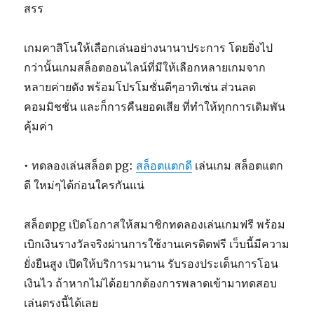
สรร
เกมคาสิโนให้เลือกเล่นอย่างนานาประการ โดยยิ่งไป
กว่านั้นเกมสล็อตออนไลน์ที่มีให้เลือกหลายเกมจาก
หลายค่ายดัง พร้อมโปรโมชั่นดีๆอาทิเช่น ส่วนลด
คอมมิชชั่น และก็การคืนยอดเสีย ที่ทำให้ทุกการเดิมพัน
คุ้มค่า
• ทดลองเล่นสล็อต pg:
สล็อตแตกดี
เล่นเกม สล็อตแตก
ดี ใหม่ๆได้ก่อนใครกันแน่
สล็อตpg เปิดโอกาสให้สมาชิกทดลองเล่นเกมฟรี พร้อม
เบิกเงินรางวัลจริงผ่านการใช้งานเครดิตฟรี เว็บนี้มีความ
ยั่งยืนสูง เปิดให้บริการมานาน รับรองประเด็นการโอน
เงินไว ถ้าหากไม่ได้อยากต้องการพลาดเข้ามาทดสอบ
เล่นตรงนี้ได้เลย