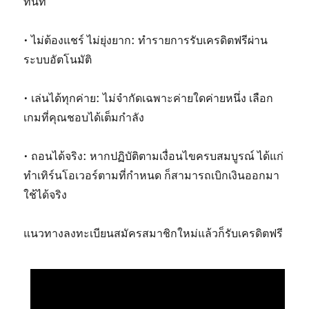
ทันที
• ไม่ต้องแชร์ ไม่ยุ่งยาก: ทำรายการรับเครดิตฟรีผ่าน
ระบบอัตโนมัติ
• เล่นได้ทุกค่าย: ไม่จำกัดเฉพาะค่ายใดค่ายหนึ่ง เลือก
เกมที่คุณชอบได้เต็มกำลัง
• ถอนได้จริง: หากปฏิบัติตามเงื่อนไขครบสมบูรณ์ ได้แก่
ทำเทิร์นโอเวอร์ตามที่กำหนด ก็สามารถเบิกเงินออกมา
ใช้ได้จริง
แนวทางลงทะเบียนสมัครสมาชิกใหม่แล้วก็รับเครดิตฟรี