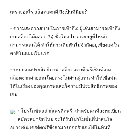
เพราะอะไร สล็อตแตกดี ถึงเป็นที่นิยม?
• ความสะดวกสบายในการเข้าถึง: ผู้เล่นสามารถเข้าถึง
เกมสล็อตได้ตลอด 24 ชั่วโมง ไม่ว่าจะอยู่ที่ไหนก็
สามารถเล่นได้ ทำให้การเดิมพันไม่จำกัดอยู่เพียงแค่ใน
คาสิโนแบบเริ่มแรก
• ระบบเกมประสิทธิภาพ: สล็อตแตกดี พรีเซ็นท์เกม
สล็อตจากค่ายเกมโดยตรง ไม่ผ่านผู้แทน ทำให้เชื่อมั่น
ได้ในเรื่องของคุณภาพและก็ความมีประสิทธิภาพของ
เกม
• โปรโมชั่นแล้วก็เครดิตฟรี: สำหรับคนที่ลงทะเบียน
สมัครสมาชิกใหม่ จะได้รับโปรโมชั่นที่น่าสนใจ
อย่างเช่น เครดิตฟรีซึ่งสามารถกดรับเองได้ในทันที