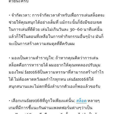
ด้วยนะครับ
• จำกัดเวลา: การจำกัดเวลาสำหรับเพื่อการเล่นสล็อตจะ
ช่วยให้คุณสนุกได้อย่างเต็มที่ แม้กระนั้นก็ยังมีขอบเขต
ในการเล่นที่ดีด้วย เล่นไม่เกินวันละ 30-60 นาทีแค่นั้น
แล้วก็ใช้ในตอนที่เหลือในการทำกิจกรรมอื่นๆบ้าง มันก็
จะเป็นการสร้างความสมดุลที่ดีครับผม
• มองเป็นความสำราญใจ: ถ้าหากคุณคิดว่าการเล่น
สล็อตคือการหารายได้ ผมอยากให้คุณทดลองปรับมุม
มองใหม่ faro168ป็นความหรรษาที่สามารถสร้างกำไร
ได้ ไม่ต้องคาดหวังผลกำไรทุกหน เล่นfaro168ให้
สนุกสนานและไม่ตกที่นั่งลำบากตัวเองก็พอแล้วขอรับ
• เลือกเกมfaro168ที่ถูกใจเพียงแค่นั้น:
สล็อต
หลายๆ
เกมที่มีการชี้แนะกันผ่านแพลตฟอร์มต่างๆว่าเป็น