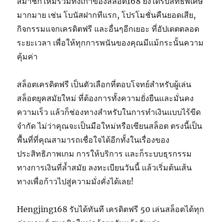
สมาชิกใหม่รวมทั้งเก่าของสล็อต168 ยังได้รับสิทธิพิเศษ
มากมาย เช่น โบนัสฝากทีแรก, โปรโมชั่นคืนยอดเสีย,
กิจกรรมแจกเครดิตฟรี และอื่นๆอีกเยอะ ที่อัปเดตตลอด
ระยะเวลา เพื่อให้ทุกการพนันของคุณมีแม้กระนั้นความ
คุ้มค่า
สล็อตเครดิตฟรี เป็นตัวเลือกที่ตอบโจทย์สำหรับผู้เล่น
สล็อตยุคสมัยใหม่ ที่ต้องการทั้งความยั่งยืนและมั่นคง
ความเร็ว แล้วก็ช่องทางสำหรับในการทำเงินแบบไร้ขีด
จำกัด ไม่ว่าคุณจะเป็นมือใหม่หรือเซียนสล็อต ตรงนี้เป็น
พื้นที่ที่คุณสามารถเชื่อใจได้อีกทั้งในเรื่องของ
ประสิทธิภาพเกม การให้บริการ และก็ระบบธุรกรรม
ทางการเงินที่ล้ำสมัย ลงทะเบียนวันนี้ แล้วเริ่มต้นเส้น
ทางเพื่อก้าวไปสู่ความมั่งคั่งได้เลย!
Hengjing168 รับได้ทันที เครดิตฟรี 50 เล่นสล็อตได้ทุก