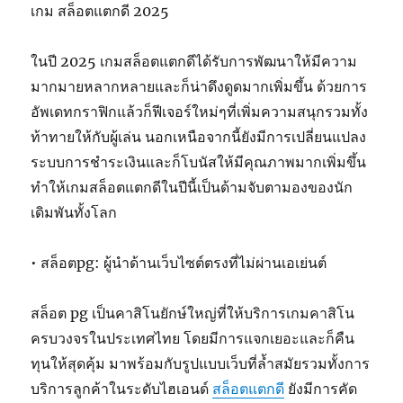
เกม สล็อตแตกดี 2025
ในปี 2025 เกมสล็อตแตกดีได้รับการพัฒนาให้มีความ
มากมายหลากหลายและก็น่าดึงดูดมากเพิ่มขึ้น ด้วยการ
อัพเดทกราฟิกแล้วก็ฟีเจอร์ใหม่ๆที่เพิ่มความสนุกรวมทั้ง
ท้าทายให้กับผู้เล่น นอกเหนือจากนี้ยังมีการเปลี่ยนแปลง
ระบบการชำระเงินและก็โบนัสให้มีคุณภาพมากเพิ่มขึ้น
ทำให้เกมสล็อตแตกดีในปีนี้เป็นด้ามจับตามองของนัก
เดิมพันทั้งโลก
• สล็อตpg: ผู้นำด้านเว็บไซต์ตรงที่ไม่ผ่านเอเย่นต์
สล็อต pg เป็นคาสิโนยักษ์ใหญ่ที่ให้บริการเกมคาสิโน
ครบวงจรในประเทศไทย โดยมีการแจกเยอะและก็คืน
ทุนให้สุดคุ้ม มาพร้อมกับรูปแบบเว็บที่ล้ำสมัยรวมทั้งการ
บริการลูกค้าในระดับไฮเอนด์
สล็อตแตกดี
ยังมีการคัด