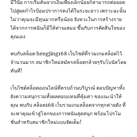
มีวินัย การเริ่มต้นจากเงินเพียงเล็กน้อยก็สามารถต่อยอด
ไปสู่ผลกำไรป้อมปราการคงได้ในระยะยาว เพราะฉะนั้น
ไม่ว่าคุณจะมีทุนมากหรือน้อย จังหวะในการสร้างราย
ได้จากการพนันก็มีให้ท่านเสมอ ขึ้นกับการตัดสินใจของ
คุณเอง
พบกับสล็อต hengjing168 เว็บไซต์ที่รวมเกมสล็อตไว้
จำนวนมาก สมาชิกใหม่สมัครสล็อตกล้วยๆรับโบนัสโดย
ทันที!
เว็บไซต์สล็อตออนไลน์ที่ครบถ้วนบริบูรณ์ ตอบปัญหาทั้ง
ยังความสนุกรวมทั้งผลตอบแทนที่คุ้มค่า ขอแนะนำให้
คุณ พบกับ สล็อต168 เว็บรวมเกมสล็อตจากทุกค่ายดัง ที่
จะพาคุณเข้าสู่โลกของการพนันสุดสนุก พร้อมโปรโม
ชั่นสำหรับสมาชิกใหม่แบบจัดเต็ม!