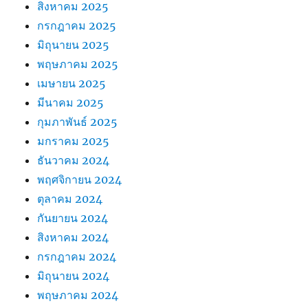
สิงหาคม 2025
กรกฎาคม 2025
มิถุนายน 2025
พฤษภาคม 2025
เมษายน 2025
มีนาคม 2025
กุมภาพันธ์ 2025
มกราคม 2025
ธันวาคม 2024
พฤศจิกายน 2024
ตุลาคม 2024
กันยายน 2024
สิงหาคม 2024
กรกฎาคม 2024
มิถุนายน 2024
พฤษภาคม 2024