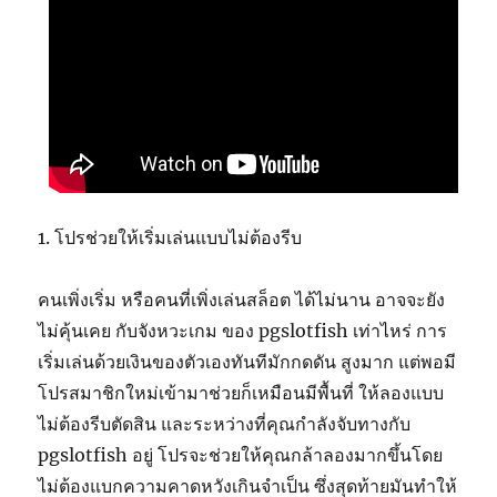
1. โปรช่วยให้เริ่มเล่นแบบไม่ต้องรีบ
คนเพิ่งเริ่ม หรือคนที่เพิ่งเล่นสล็อต ได้ไม่นาน อาจจะยัง
ไม่คุ้นเคย กับจังหวะเกม ของ pgslotfish เท่าไหร่ การ
เริ่มเล่นด้วยเงินของตัวเองทันทีมักกดดัน สูงมาก แต่พอมี
โปรสมาชิกใหม่เข้ามาช่วยก็เหมือนมีพื้นที่ ให้ลองแบบ
ไม่ต้องรีบตัดสิน และระหว่างที่คุณกำลังจับทางกับ
pgslotfish อยู่ โปรจะช่วยให้คุณกล้าลองมากขึ้นโดย
ไม่ต้องแบกความคาดหวังเกินจำเป็น ซึ่งสุดท้ายมันทำให้