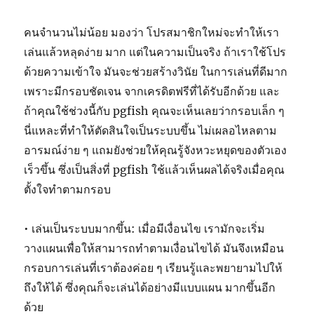
คนจำนวนไม่น้อย มองว่า โปรสมาชิกใหม่จะทำให้เรา
เล่นแล้วหลุดง่าย มาก แต่ในความเป็นจริง ถ้าเราใช้โปร
ด้วยความเข้าใจ มันจะช่วยสร้างวินัย ในการเล่นที่ดีมาก
เพราะมีกรอบชัดเจน จากเครดิตฟรีที่ได้รับอีกด้วย และ
ถ้าคุณใช้ช่วงนี้กับ pgfish คุณจะเห็นเลยว่ากรอบเล็ก ๆ
นี่แหละที่ทำให้ตัดสินใจเป็นระบบขึ้น ไม่เผลอไหลตาม
อารมณ์ง่าย ๆ แถมยังช่วยให้คุณรู้จังหวะหยุดของตัวเอง
เร็วขึ้น ซึ่งเป็นสิ่งที่ pgfish ใช้แล้วเห็นผลได้จริงเมื่อคุณ
ตั้งใจทำตามกรอบ
• เล่นเป็นระบบมากขึ้น: เมื่อมีเงื่อนไข เรามักจะเริ่ม
วางแผนเพื่อให้สามารถทำตามเงื่อนไขได้ มันจึงเหมือน
กรอบการเล่นที่เราต้องค่อย ๆ เรียนรู้และพยายามไปให้
ถึงให้ได้ ซึ่งคุณก็จะเล่นได้อย่างมีแบบแผน มากขึ้นอีก
ด้วย