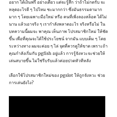
อยาก ได้เงินฟรี อย่างเดียว แต่จะรู้สึก ว่าถ้าไม่กดรับ จะ
หลุดอะไรดี ๆ ไปไหม ซะมากกว่า ซึ่งมันธรรมดามาก
มาก ๆ โดยเฉพาะมือใหม่ หรือ คนที่เพิ่งลองสล็อต ได้ไม่
นาน แล้วเอาจริง ๆ เรากำลังพลาดอะไร จริงหรือไม่ ใน
บทความนี้ผมจะ พาคุณ เห็นภาพ โปรสมาชิกใหม่ ให้ชัด
ขึ้น เพื่อที่คุณจะได้ใช้ประโยชน์ จากมัน แบบเต็ม ๆ โดย
ระหว่างทาง ผมจะค่อย ๆ ไล่ จุดที่ควรดูให้ขาด เพราะถ้า
คุณกำลังเริ่มกับ pgfish อยู่แล้ว การรู้จังหวะจะช่วยให้
เล่นสบายขึ้น ไม่ใช่รีบรับแล้วค่อยปวดหัวทีหลัง
เลือกใช้โปรสมาชิกใหม่ของ pgslot ให้ถูกจังหวะ ช่วย
การเล่นยังไง?