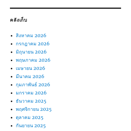
คลังเก็บ
สิงหาคม 2026
กรกฎาคม 2026
มิถุนายน 2026
พฤษภาคม 2026
เมษายน 2026
มีนาคม 2026
กุมภาพันธ์ 2026
มกราคม 2026
ธันวาคม 2025
พฤศจิกายน 2025
ตุลาคม 2025
กันยายน 2025