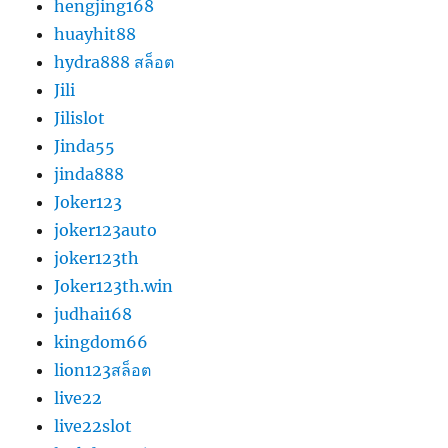
hengjing168
huayhit88
hydra888 สล็อต
Jili
Jilislot
Jinda55
jinda888
Joker123
joker123auto
joker123th
Joker123th.win
judhai168
kingdom66
lion123สล็อต
live22
live22slot