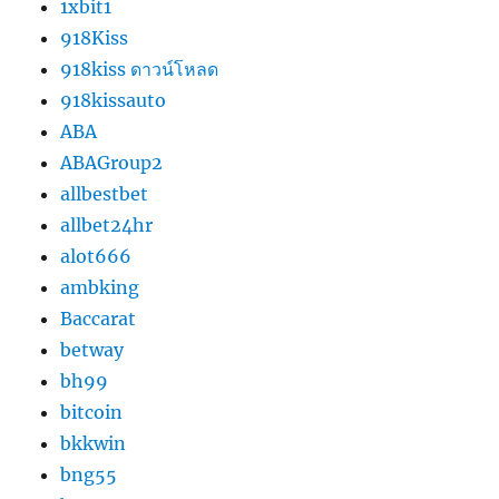
1xbit1
918Kiss
918kiss ดาวน์โหลด
918kissauto
ABA
ABAGroup2
allbestbet
allbet24hr
alot666
ambking
Baccarat
betway
bh99
bitcoin
bkkwin
bng55