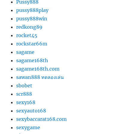
Pussy888
pussy888play
pussy888win
redkong89
rocket45
rockstar66m
sagame
sagame168th
sagame168th.com
sawan888 ทดลองเล่น
sbobet
scr888
sexy168
sexyauto168
sexybaccarat168.com
sexygame