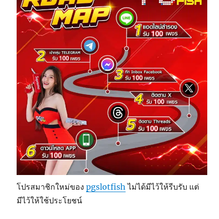
โปรสมาชิกใหม่ของ
pgslotfish
ไม่ได้มีไว้ให้รีบรับ แต่
มีไว้ให้ใช้ประโยชน์