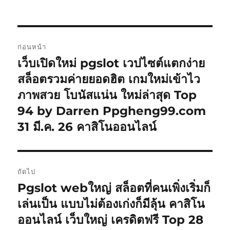
แนะแนว
ก่อนหน้า
เรื่อง
เว็บเปิดใหม่ pgslot เวปไซต์แตกง่าย
เรื่อง
ก่อน
สล็อตรวมค่ายยอดฮิต เกมใหม่เข้าไว
หน้า:
ภาพสวย โบนัสแน่น ใหม่ล่าสุด Top
94 by Darren Ppgheng99.com
31 มี.ค. 26 คาสิโนออนไลน์
ถัดไป
Pgslot webใหญ่ สล็อตที่คนเพิ่งเริ่มก็
เรื่อง
ต่อ
เล่นเป็น แบบไม่ต้องเก่งก็มีลุ้น คาสิโน
ไป:
ออนไลน์ เว็บใหญ่ เครดิตฟรี Top 28