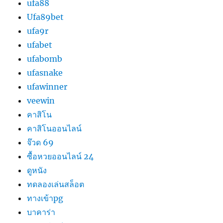
ufa88
Ufa89bet
ufa9r
ufabet
ufabomb
ufasnake
ufawinner
veewin
คาสิโน
คาสิโนออนไลน์
จ๊วด 69
ซื้อหวยออนไลน์ 24
ดูหนัง
ทดลองเล่นสล็อต
ทางเข้าpg
บาคาร่า