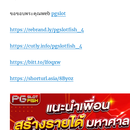
ขอขอบพระคุณweb
pgslot
https://rebrand.ly/pgslotfish_4
https://cutly.info/pgslotfish_4
https://bitt.to/lf0qxw
https://shorturl.asia/8By0z