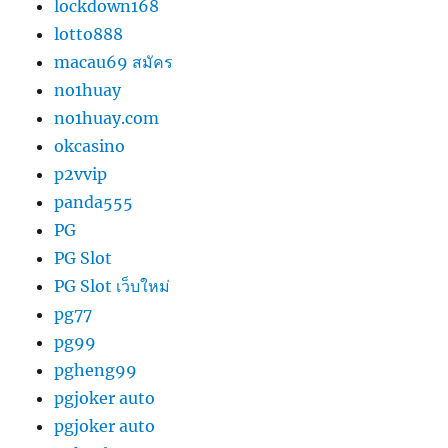
lockdown168
lotto888
macau69 สมัคร
no1huay
no1huay.com
okcasino
p2vvip
panda555
PG
PG Slot
PG Slot เว็บใหม่
pg77
pg99
pgheng99
pgjoker auto
pgjoker auto