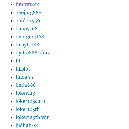
funny18.in
gaojing888
golden456
happy168
hengjing168
huayhit88
hydra888 สล็อต
Jili
Jilislot
Jinda55
jinda888
Joker123
joker123auto
joker123th
Joker123th.win
judhai168