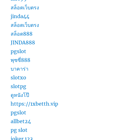
สล็อตเว็บตรง
jinda44
สล็อตเว็บตรง
สล็อต888
JINDA888
pgslot
พุซซี่888
บาคาร่า
slotxo
slotpg
ดูหนังโป๊
https://1xbetth.vip
pgslot
allbet24
pg slot
joker 123