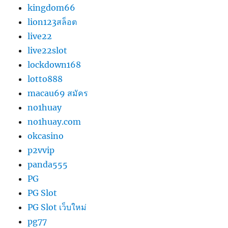
kingdom66
lion123สล็อต
live22
live22slot
lockdown168
lotto888
macau69 สมัคร
no1huay
no1huay.com
okcasino
p2vvip
panda555
PG
PG Slot
PG Slot เว็บใหม่
pg77