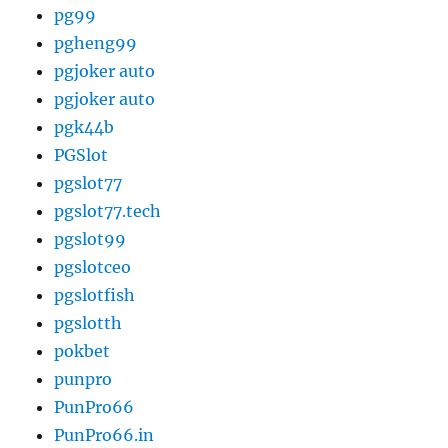
pg99
pgheng99
pgjoker auto
pgjoker auto
pgk44b
PGSlot
pgslot77
pgslot77.tech
pgslot99
pgslotceo
pgslotfish
pgslotth
pokbet
punpro
PunPro66
PunPro66.in