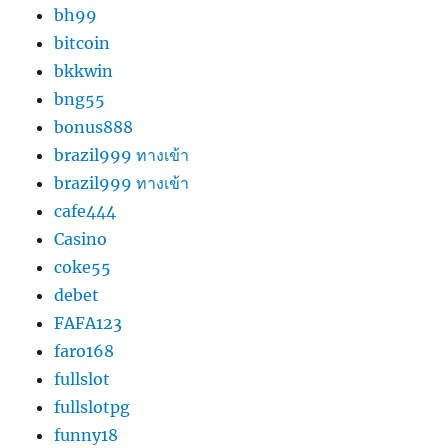
bh99
bitcoin
bkkwin
bng55
bonus888
brazil999 ทางเข้า
brazil999 ทางเข้า
cafe444
Casino
coke55
debet
FAFA123
faro168
fullslot
fullslotpg
funny18