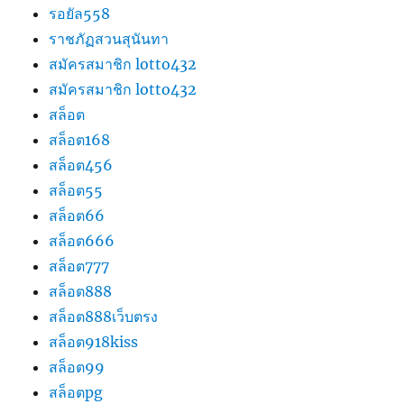
รอยัล558
ราชภัฏสวนสุนันทา
สมัครสมาชิก lotto432
สมัครสมาชิก lotto432
สล็อต
สล็อต168
สล็อต456
สล็อต55
สล็อต66
สล็อต666
สล็อต777
สล็อต888
สล็อต888เว็บตรง
สล็อต918kiss
สล็อต99
สล็อตpg