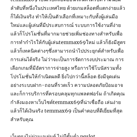
ลำดับที่หนึ่งในประเทศไทย ด้วยเกมสล็อตที่แตกง่ายแล้ว
ก็ได้เงินจริง ทำให้เป็นตัวเลือกที่เหมาะกับทั้งผู้เล่นมือ
ใหม่และผู้เล่นที่มีประสบการณ์ ระบบการใช้งานที่ง่าย
แล้วก็โปรโมชั่นที่มากมายช่วยเพิ่มช่องทางสำหรับเพื่อ
การทำกำไรให้กับผู้เล่นtemmax69ใหม่ แล้วก็ยังมีสูตร
แล้วก็เทคนิคต่างๆซึ่งสามารถนำไปประยุกต์สำหรับเพื่อ
การเล่นได้จริง ไม่ว่าจะเป็นการจัดการงบประมาณ การ
เลือกเกมที่มีอัตราการจ่ายสูง หรือการใช้โบนัสรวมทั้ง
โปรโมชั่นให้กำเนิดผลดี ยิ่งไปกว่านี้สล็อต ยังมีจุดเด่น
อย่างระบบฝาก-ถอนที่รวดเร็ว ความปลอดภัยป้อมอาจ
และก็การบริการที่ครอบคลุมทุกแพลตฟอร์ม ถ้าเกิดคุณ
กำลังมองหาเว็บไซต์temmax69ที่น่าเชื่อถือ เล่นง่าย
แล้วก็ได้เงินจริง temmax69 เป็นคำตอบที่ดีเยี่ยมที่สุด
สำหรับคุณ
เว็บตรงไม่ผ่านเอเย่นต์ ไม่มีขั้นต่ำ pgslot