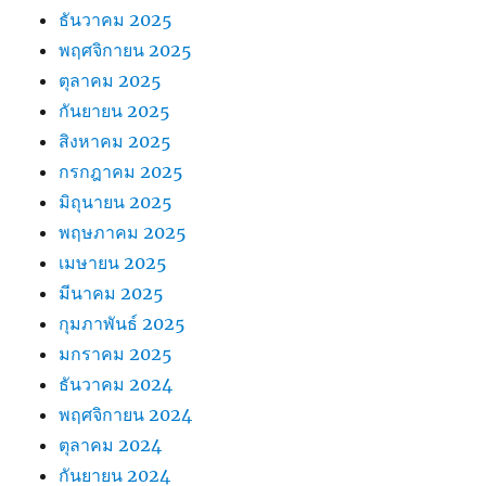
ธันวาคม 2025
พฤศจิกายน 2025
ตุลาคม 2025
กันยายน 2025
สิงหาคม 2025
กรกฎาคม 2025
มิถุนายน 2025
พฤษภาคม 2025
เมษายน 2025
มีนาคม 2025
กุมภาพันธ์ 2025
มกราคม 2025
ธันวาคม 2024
พฤศจิกายน 2024
ตุลาคม 2024
กันยายน 2024