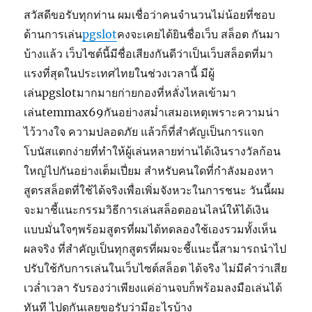
สวัสดีขอรับทุกท่าน ผมเชื่อว่าคนจำนวนไม่น้อยที่ชอบ
ด้านการเล่น
pgslot
คงจะเคยได้ยินชื่อเว็บ สล็อต กันมา
บ้างแล้ว เว็บไซต์นี้มีชื่อเสียงกันดีว่าเป็นเว็บสล็อตที่มา
แรงที่สุดในประเทศไทยในช่วงเวลานี้ มีผู้
เล่นpgslotมากมายก่ายกองที่หลั่งไหลเข้ามา
เล่นtemmax69กันอย่างสม่ำเสมอเหตุเพราะความน่า
ไว้วางใจ ความปลอดภัย แล้วก็ที่สำคัญเป็นการแจก
โบนัสแตกง่ายที่ทำให้ผู้เล่นหลายท่านได้เงินรางวัลก้อน
ใหญ่ไปกันอย่างเต็มเปี่ยม สำหรับคนใดที่กำลังมองหา
สูตรสล็อตที่ใช้ได้จริงเพื่อเพิ่มจังหวะในการชนะ วันนี้ผม
จะมาชี้แนะกรรมวิธีการเล่นสล็อตออนไลน์ให้ได้เงิน
แบบมั่นใจๆพร้อมสูตรที่ผมได้ทดลองใช้เองรวมทั้งเห็น
ผลจริง ที่สำคัญเป็นทุกสูตรที่ผมจะชี้แนะนี้สามารถนำไป
ปรับใช้กับการเล่นในเว็บไซต์สล็อต ได้จริง ไม่มีคำว่าเสีย
เวล่ำเวลา รับรองว่าเพียงแค่อ่านจบก็พร้อมลงมือเล่นได้
ทันที ไปดูกันเลยขอรับว่ามีอะไรบ้าง