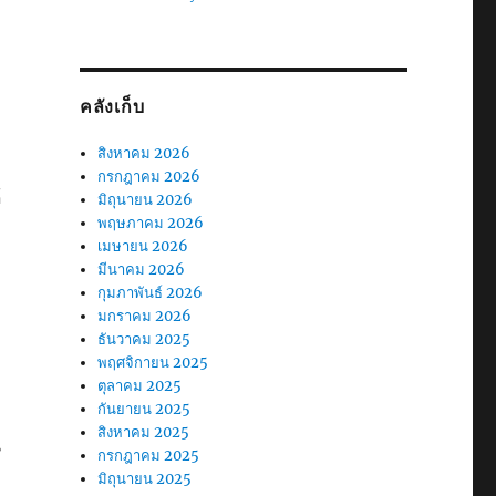
คลังเก็บ
สิงหาคม 2026
กรกฎาคม 2026
้
มิถุนายน 2026
พฤษภาคม 2026
เมษายน 2026
มีนาคม 2026
กุมภาพันธ์ 2026
มกราคม 2026
ธันวาคม 2025
พฤศจิกายน 2025
ตุลาคม 2025
กันยายน 2025
สิงหาคม 2025
น
กรกฎาคม 2025
มิถุนายน 2025