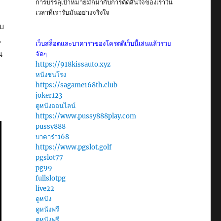
การบรรลุเป้าหมายมักมากับการตัดสินใจของเราใน
เวลาที่เรารับมันอย่างจริงใจ
ับ
ณ
เว็บสล็อตและบาคาร่าของโครตดีเว็บนี้เล่นแล้วรวย
น
จัดๆ
https://918kissauto.xyz
หนังชนโรง
https://sagame168th.club
joker123
ดูหนังออนไลน์
https://www.pussy888play.com
pussy888
บาคาร่า168
https://www.pgslot.golf
pgslot77
pg99
fullslotpg
live22
ดูหนัง
ดูหนังฟรี
ดูหนังฟรี