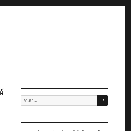
น์
ค้นหา
ค้นหา: