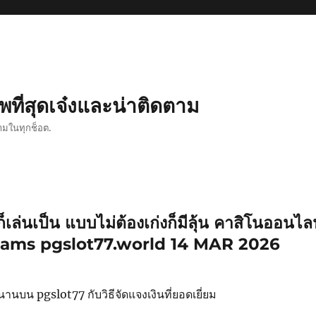
ี่สุดเจ๋งและน่าติดตาม
ามในทุกช็อต.
็เล่นเป็น แบบไม่ต้องเก่งก็มีลุ้น คาสิโนออนไล
illiams pgslot77.world 14 MAR 2026
นานบน pgslot77 กับวิธีจัดแจงเงินที่ยอดเยี่ยม