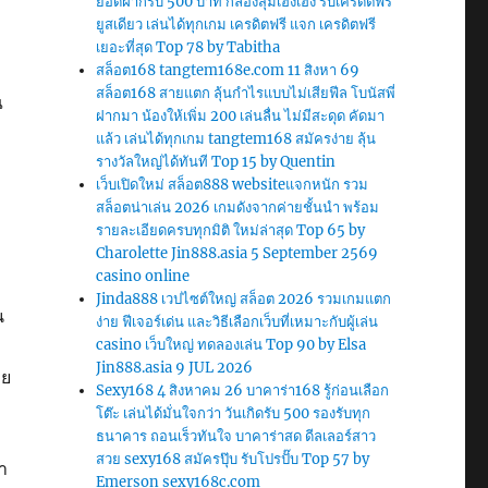
ยอดฝากรับ 500 บาท กล่องสุ่มเฮงเฮง รับเครดิตฟรี
ยูสเดียว เล่นได้ทุกเกม เครดิตฟรี แจก เครดิตฟรี
เยอะที่สุด Top 78 by Tabitha
สล็อต168 tangtem168e.com 11 สิงหา 69
สล็อต168 สายแตก ลุ้นกำไรแบบไม่เสียฟีล โบนัสพี่
ณ
ฝากมา น้องให้เพิ่ม 200 เล่นลื่น ไม่มีสะดุด คัดมา
แล้ว เล่นได้ทุกเกม tangtem168 สมัครง่าย ลุ้น
รางวัลใหญ่ได้ทันที Top 15 by Quentin
เว็บเปิดใหม่ สล็อต888 websiteแจกหนัก รวม
สล็อตน่าเล่น 2026 เกมดังจากค่ายชั้นนำ พร้อม
รายละเอียดครบทุกมิติ ใหม่ล่าสุด Top 65 by
Charolette Jin888.asia 5 September 2569
casino online
Jinda888 เวปไซต์ใหญ่ สล็อต 2026 รวมเกมแตก
น
ง่าย ฟีเจอร์เด่น และวิธีเลือกเว็บที่เหมาะกับผู้เล่น
casino เว็บใหญ่ ทดลองเล่น Top 90 by Elsa
Jin888.asia 9 JUL 2026
คย
Sexy168 4 สิงหาคม 26 บาคาร่า168 รู้ก่อนเลือก
โต๊ะ เล่นได้มั่นใจกว่า วันเกิดรับ 500 รองรับทุก
ธนาคาร ถอนเร็วทันใจ บาคาร่าสด ดีลเลอร์สาว
สวย sexy168 สมัครปุ๊บ รับโปรปั๊บ Top 57 by
า
Emerson sexy168c.com