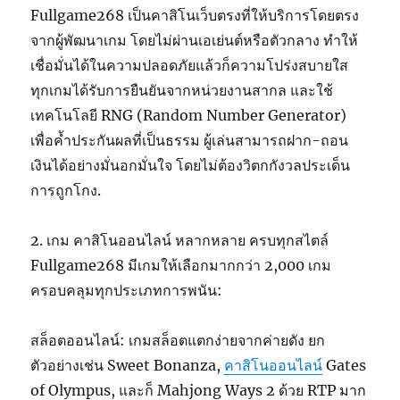
Fullgame268 เป็นคาสิโนเว็บตรงที่ให้บริการโดยตรง
จากผู้พัฒนาเกม โดยไม่ผ่านเอเย่นต์หรือตัวกลาง ทำให้
เชื่อมั่นได้ในความปลอดภัยแล้วก็ความโปร่งสบายใส
ทุกเกมได้รับการยืนยันจากหน่วยงานสากล และใช้
เทคโนโลยี RNG (Random Number Generator)
เพื่อค้ำประกันผลที่เป็นธรรม ผู้เล่นสามารถฝาก-ถอน
เงินได้อย่างมั่นอกมั่นใจ โดยไม่ต้องวิตกกังวลประเด็น
การถูกโกง.
2. เกม คาสิโนออนไลน์ หลากหลาย ครบทุกสไตล์
Fullgame268 มีเกมให้เลือกมากกว่า 2,000 เกม
ครอบคลุมทุกประเภทการพนัน:
สล็อตออนไลน์: เกมสล็อตแตกง่ายจากค่ายดัง ยก
ตัวอย่างเช่น Sweet Bonanza,
คาสิโนออนไลน์
Gates
of Olympus, และก็ Mahjong Ways 2 ด้วย RTP มาก