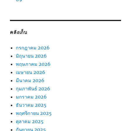
คลังเก็บ
กรกฎาคม 2026
มิถุนายน 2026
พฤษภาคม 2026
เมษายน 2026
มีนาคม 2026
กุมภาพันธ์ 2026
มกราคม 2026
ธันวาคม 2025
พฤศจิกายน 2025
ตุลาคม 2025
กันยายน 2025