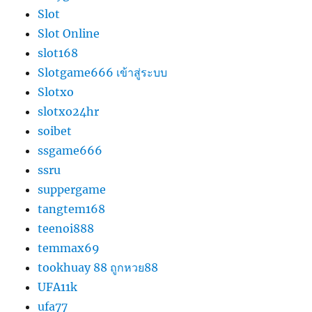
Slot
Slot Online
slot168
Slotgame666 เข้าสู่ระบบ
Slotxo
slotxo24hr
soibet
ssgame666
ssru
suppergame
tangtem168
teenoi888
temmax69
tookhuay 88 ถูกหวย88
UFA11k
ufa77