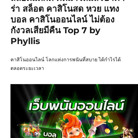
ร่า สล็อต คาสิโนสด หวย แทง
บอล คาสิโนออนไลน์ ไม่ต้อง
กังวลเสียมีคืน Top 7 by
Phyllis
คาสิโนออนไลน์ โลกแห่งการพนันที่สบาย ได้กำไรได้
ตลอดระยะเวลา