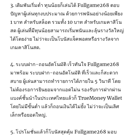
3. เดิมพันเริ่มต่ำ ทุนน้อยก็เล่นได้ Fullgame268 ตอบ
ปัญหาผู้เล่นทุกงบประมาณ ด้วยการพนันอย่างน้อยเพียง
1 บาท สำหรับสล็อต รวมทั้ง 10 บาท สำหรับเกมคาสิโน
สด ผู้เล่นที่มีทุนน้อยสามารถเริ่มพนันและลุ้นรางวัลใหญ่
ได้โดยง่าย ไม่ว่าจะเป็นโบนัสแจ็คพอตหรือรางวัลจาก
เกมคาสิโนสด.
4. ระบบฝาก-ถอนอัตโนมัติ เร็วทันใจ Fullgame268
มาพร้อม ระบบฝาก-ถอนอัตโนมัติ ที่เร็วและก็สะดวก
สบาย ผู้เล่นสามารถทำรายการได้ภายใน 5 วินาที โดย
ไม่ต้องรอการยินยอมจากแอดไม่น รองรับการฝากผ่าน
แบงค์ชั้นนำในประเทศไทยแล้วก็ TrueMoney Wallet
โดยไม่มีขั้นต่ำ แล้วก็ถอนเงินได้ไม่ยั้ง ไม่ว่าจะเป็นเลิศ
เล็กหรือยอดใหญ่.
5. โปรโมชั่นแล้วก็โบนัสสุดคุ้ม Fullgame268 มอบ