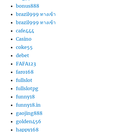
bonus888
brazil999 ทางเข้า
brazil999 ทางเข้า
cafe444
Casino
coke55
debet
FAFA123
faro168
fullslot
fullslotpg
funny18
funny18.in
gaojing888
golden456
happy168