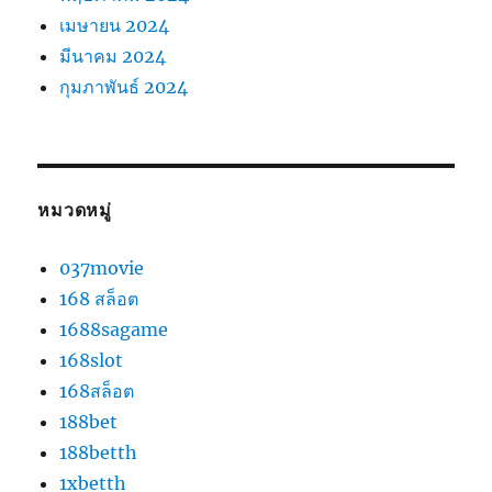
เมษายน 2024
มีนาคม 2024
กุมภาพันธ์ 2024
หมวดหมู่
037movie
168 สล็อต
1688sagame
168slot
168สล็อต
188bet
188betth
1xbetth