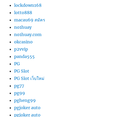
lockdown168
lotto888
macau69 สมัคร
no1huay
no1huay.com
okcasino
p2vvip
panda555
PG
PG Slot
PG Slot เว็บใหม่
pg77
pg99
pgheng99
pgjoker auto
pgjoker auto