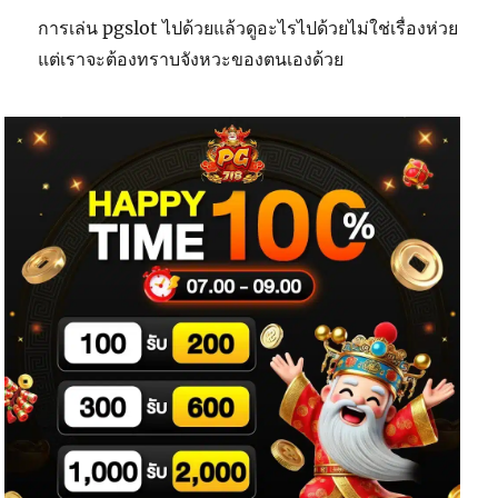
การเล่น pgslot ไปด้วยแล้วดูอะไรไปด้วยไม่ใช่เรื่องห่วย
แต่เราจะต้องทราบจังหวะของตนเองด้วย