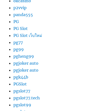
okcasino
p2vvip
panda555
PG
PG Slot
PG Slot เว็บใหม่
pg77
pg99
pgheng99
pgjoker auto
pgjoker auto
pgk44b
PGSlot
pgslot77
pgslot77.tech
pgslot99