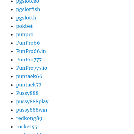
pgslotceo
pgslotfish
pgslotth
pokbet
punpro
PunPro66
PunPro66.in
PunPro777
PunPro777.io
puntaek66
puntaek77
Pussy888
pussy888play
pussy888win
redkong89
rocket45