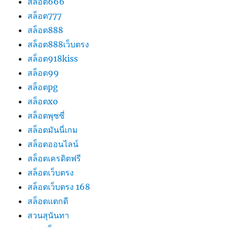
สล็อต666
สล็อต777
สล็อต888
สล็อต888เว็บตรง
สล็อต918kiss
สล็อต99
สล็อตpg
สล็อตxo
สล็อตพุซซี่
สล็อตมันนี่เกม
สล็อตออนไลน์
สล็อตเครดิตฟรี
สล็อตเว็บตรง
สล็อตเว็บตรง 168
สล็อตแตกดี
สวนสุนันทา