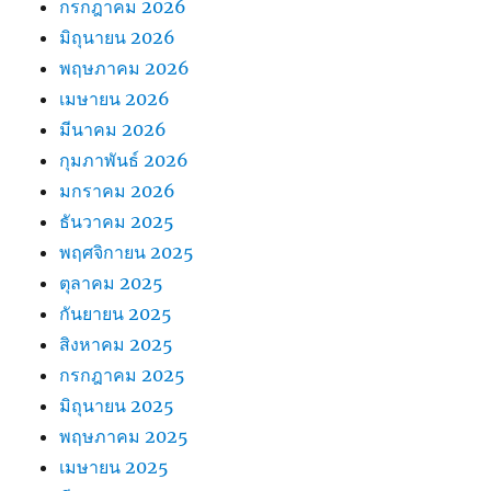
กรกฎาคม 2026
มิถุนายน 2026
พฤษภาคม 2026
เมษายน 2026
มีนาคม 2026
กุมภาพันธ์ 2026
มกราคม 2026
ธันวาคม 2025
พฤศจิกายน 2025
ตุลาคม 2025
กันยายน 2025
สิงหาคม 2025
กรกฎาคม 2025
มิถุนายน 2025
พฤษภาคม 2025
เมษายน 2025