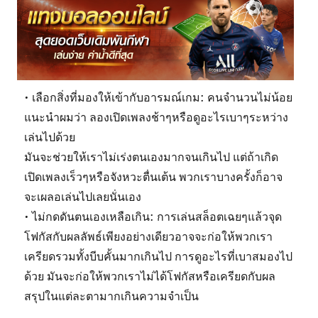
• เลือกสิ่งที่มองให้เข้ากับอารมณ์เกม: คนจำนวนไม่น้อย
แนะนำผมว่า ลองเปิดเพลงช้าๆหรือดูอะไรเบาๆระหว่าง
เล่นไปด้วย
มันจะช่วยให้เราไม่เร่งตนเองมากจนเกินไป แต่ถ้าเกิด
เปิดเพลงเร็วๆหรือจังหวะตื่นเต้น พวกเราบางครั้งก็อาจ
จะเผลอเล่นไปเลยนั่นเอง
• ไม่กดดันตนเองเหลือเกิน: การเล่นสล็อตเฉยๆแล้วจุด
โฟกัสกับผลลัพธ์เพียงอย่างเดียวอาจจะก่อให้พวกเรา
เครียดรวมทั้งบีบคั้นมากเกินไป การดูอะไรที่เบาสมองไป
ด้วย มันจะก่อให้พวกเราไม่ได้โฟกัสหรือเครียดกับผล
สรุปในแต่ละตามากเกินความจำเป็น