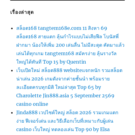
เรื่องล่าสุด
สล็อต168 tangtem168e.com 11 สิงหา 69
สล็อต168 สายแตก ลุ้นกำไรแบบไม่เสียฟีล โบนัสพี่
ฝากมา น้องให้เพิ่ม 200 เล่นลื่น ไม่มีสะดุด คัดมาแล้ว
เล่นได้ทุกเกม tangtem168 สมัครง่าย ลุ้นรางวัล
ใหญ่ได้ทันที Top 15 by Quentin
เว็บเปิดใหม่ สล็อต888 websiteแจกหนัก รวมสล็อต
น่าเล่น 2026 เกมดังจากค่ายชั้นนำ พร้อมราย
ละเอียดครบทุกมิติ ใหม่ล่าสุด Top 65 by
Charolette Jin888.asia 5 September 2569
casino online
Jinda888 เวปไซต์ใหญ่ สล็อต 2026 รวมเกมแตก
ง่าย ฟีเจอร์เด่น และวิธีเลือกเว็บที่เหมาะกับผู้เล่น
casino เว็บใหญ่ ทดลองเล่น Top 90 by Elsa