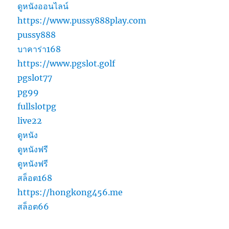
ดูหนังออนไลน์
https://www.pussy888play.com
pussy888
บาคาร่า168
https://www.pgslot.golf
pgslot77
pg99
fullslotpg
live22
ดูหนัง
ดูหนังฟรี
ดูหนังฟรี
สล็อต168
https://hongkong456.me
สล็อต66