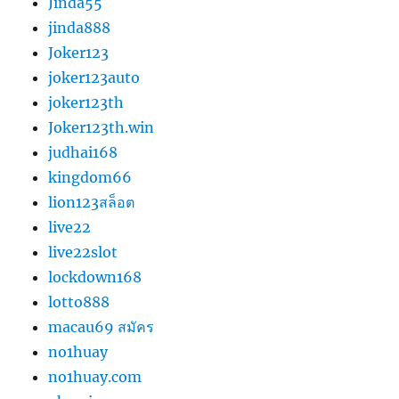
Jinda55
jinda888
Joker123
joker123auto
joker123th
Joker123th.win
judhai168
kingdom66
lion123สล็อต
live22
live22slot
lockdown168
lotto888
macau69 สมัคร
no1huay
no1huay.com