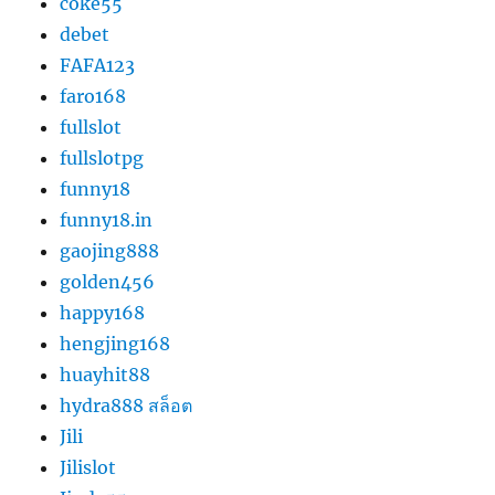
coke55
debet
FAFA123
faro168
fullslot
fullslotpg
funny18
funny18.in
gaojing888
golden456
happy168
hengjing168
huayhit88
hydra888 สล็อต
Jili
Jilislot