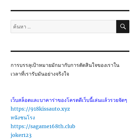
เรื่อง
ค้นห
ค้นหา:
การบรรลุเป้าหมายมักมากับการตัดสินใจของเราใน
เวลาที่เรารับมันอย่างจริงใจ
เว็บสล็อตและบาคาร่าของโครตดีเว็บนี้เล่นแล้วรวยจัดๆ
https://918kissauto.xyz
หนังชนโรง
https://sagame168th.club
joker123