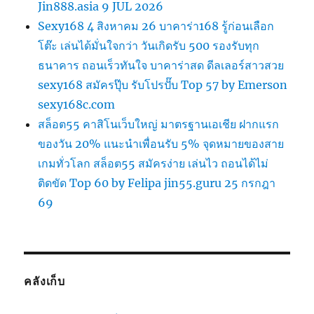
Jin888.asia 9 JUL 2026
Sexy168 4 สิงหาคม 26 บาคาร่า168 รู้ก่อนเลือก
โต๊ะ เล่นได้มั่นใจกว่า วันเกิดรับ 500 รองรับทุก
ธนาคาร ถอนเร็วทันใจ บาคาร่าสด ดีลเลอร์สาวสวย
sexy168 สมัครปุ๊บ รับโปรปั๊บ Top 57 by Emerson
sexy168c.com
สล็อต55 คาสิโนเว็บใหญ่ มาตรฐานเอเชีย ฝากแรก
ของวัน 20% แนะนำเพื่อนรับ 5% จุดหมายของสาย
เกมทั่วโลก สล็อต55 สมัครง่าย เล่นไว ถอนได้ไม่
ติดขัด Top 60 by Felipa jin55.guru 25 กรกฎา
69
คลังเก็บ