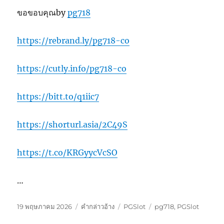
ขอขอบคุณby
pg718
https://rebrand.ly/pg718-co
https://cutly.info/pg718-co
https://bitt.to/q1iic7
https://shorturl.asia/2C49S
https://t.co/KRGyycVcSO
…
เขียน
รูป
หมวด
ป้าย
19 พฤษภาคม 2026
คำกล่าวอ้าง
PGSlot
pg718
,
PGSlot
เมื่อ
แบบ
หมู่
กำกับ