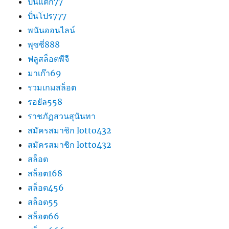
ปั่นแตก77
ปั่นโปร777
พนันออนไลน์
พุซซี่888
ฟลูสล็อตพีจี
มาเก๊า69
รวมเกมสล็อต
รอยัล558
ราชภัฏสวนสุนันทา
สมัครสมาชิก lotto432
สมัครสมาชิก lotto432
สล็อต
สล็อต168
สล็อต456
สล็อต55
สล็อต66