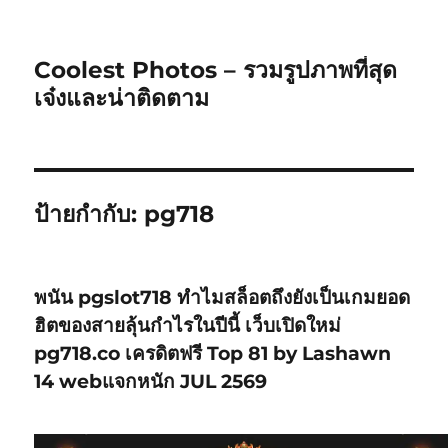
Coolest Photos – รวมรูปภาพที่สุด
เจ๋งและน่าติดตาม
ป้ายกำกับ:
pg718
พนัน pgslot718 ทำไมสล็อตถึงยังเป็นเกมยอด
ฮิตของสายลุ้นกำไรในปีนี้ เว็บเปิดใหม่
pg718.co เครดิตฟรี Top 81 by Lashawn
14 webแจกหนัก JUL 2569