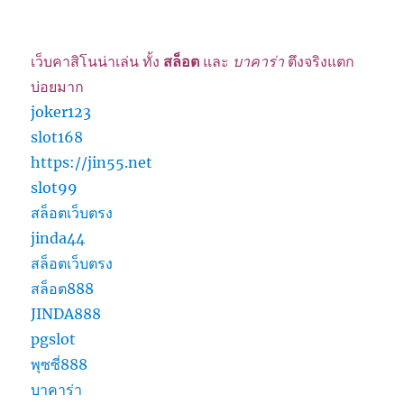
เว็บคาสิโนน่าเล่น ทั้ง
สล็อต
และ
บาคาร่า
ตึงจริงแตก
บ่อยมาก
joker123
slot168
https://jin55.net
slot99
สล็อตเว็บตรง
jinda44
สล็อตเว็บตรง
สล็อต888
JINDA888
pgslot
พุซซี่888
บาคาร่า