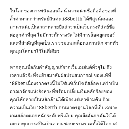
ในโลกของการพนันออนไลน์ ความน่าเชื่อถือคือของที่
ล้ำค่ามากกว่าทรัพย์สินค่ะ 188betth ได้พิสูจน์ตนเอง
มานานนับเป็นเวลาหลายปีแล้วว่าเป็นเว็บตรงที่สัตย์ซื่อ
ต่อลูกค้าที่สุด ไม่มีการกั๊กรางวัล ไม่มีการล็อคยูสเซอร์
และที่สำคัญที่สุดเป็นเรา รวมเกมสล็อตแตกหนัก จากทั่ว
ทุกมุมโลกมาไว้ในที่เดียว
หากคุณเบื่อกับคำสัญญาเก๊จากเว็บเอเย่นต์ทั่วๆไป ถึง
เวลาแล้วจ้ะที่จะย้ายมาสัมผัสประสบการณ์ ของแท้ที่
188bet เนื่องจากตรงนี้ไม่ใช่แค่เว็บไซต์สล็อต แต่ว่าเป็น
อาณาจักรแห่งจังหวะที่พร้อมเปลี่ยนเงินหลักร้อยของ
คุณให้กลายเป็นหลักล้านได้เพียงแต่เลวข้ามคืน ด้วย
ความเป็นเว็บ 188betth ตรงมาตรฐานโลกที่เก็บเฉพาะ
เกมสล็อตแตกหนักระดับพรีเมียม คุณจึงมั่นอกมั่นใจได้
เลยว่าทุกการสปินเป็นความชอบธรรมรวมทั้งได้โอกาส