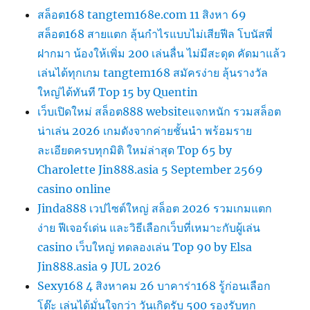
สล็อต168 tangtem168e.com 11 สิงหา 69
สล็อต168 สายแตก ลุ้นกำไรแบบไม่เสียฟีล โบนัสพี่
ฝากมา น้องให้เพิ่ม 200 เล่นลื่น ไม่มีสะดุด คัดมาแล้ว
เล่นได้ทุกเกม tangtem168 สมัครง่าย ลุ้นรางวัล
ใหญ่ได้ทันที Top 15 by Quentin
เว็บเปิดใหม่ สล็อต888 websiteแจกหนัก รวมสล็อต
น่าเล่น 2026 เกมดังจากค่ายชั้นนำ พร้อมราย
ละเอียดครบทุกมิติ ใหม่ล่าสุด Top 65 by
Charolette Jin888.asia 5 September 2569
casino online
Jinda888 เวปไซต์ใหญ่ สล็อต 2026 รวมเกมแตก
ง่าย ฟีเจอร์เด่น และวิธีเลือกเว็บที่เหมาะกับผู้เล่น
casino เว็บใหญ่ ทดลองเล่น Top 90 by Elsa
Jin888.asia 9 JUL 2026
Sexy168 4 สิงหาคม 26 บาคาร่า168 รู้ก่อนเลือก
โต๊ะ เล่นได้มั่นใจกว่า วันเกิดรับ 500 รองรับทุก