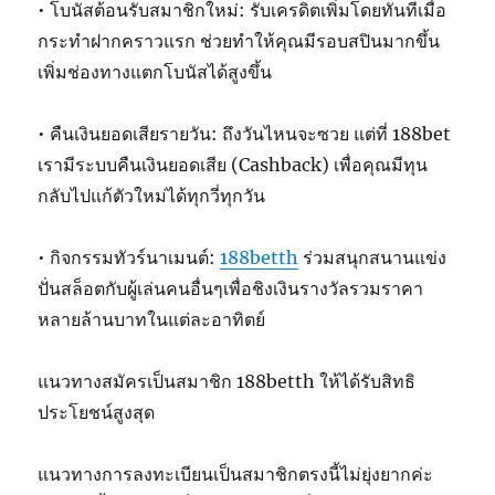
• โบนัสต้อนรับสมาชิกใหม่: รับเครดิตเพิ่มโดยทันทีเมื่อ
กระทำฝากคราวแรก ช่วยทำให้คุณมีรอบสปินมากขึ้น
เพิ่มช่องทางแตกโบนัสได้สูงขึ้น
• คืนเงินยอดเสียรายวัน: ถึงวันไหนจะซวย แต่ที่ 188bet
เรามีระบบคืนเงินยอดเสีย (Cashback) เพื่อคุณมีทุน
กลับไปแก้ตัวใหม่ได้ทุกวี่ทุกวัน
• กิจกรรมทัวร์นาเมนต์:
188betth
ร่วมสนุกสนานแข่ง
ปั่นสล็อตกับผู้เล่นคนอื่นๆเพื่อชิงเงินรางวัลรวมราคา
หลายล้านบาทในแต่ละอาทิตย์
แนวทางสมัครเป็นสมาชิก 188betth ให้ได้รับสิทธิ
ประโยชน์สูงสุด
แนวทางการลงทะเบียนเป็นสมาชิกตรงนี้ไม่ยุ่งยากค่ะ