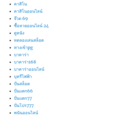
คาสิโน
คาสิโนออนไลน์
จ๊วด 69
ซื้อหวยออนไลน์ 24
ดูหนัง
ทดลองเล่นสล็อต
ทางเข้าpg
บาคาร่า
บาคาร่า168
บาคาร่าออนไลน์
บุหรีไฟฟ้า
ปั่นสล็อต
ปั่นแตก66
ปั่นแตก77
ปั่นโปร777
พนันออนไลน์