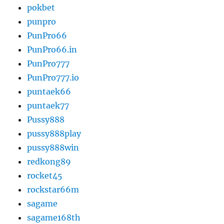
pokbet
punpro
PunPro66
PunPro66.in
PunPro777
PunPro777.io
puntaek66
puntaek77
Pussy888
pussy888play
pussy888win
redkong89
rocket45
rockstar66m
sagame
sagame168th