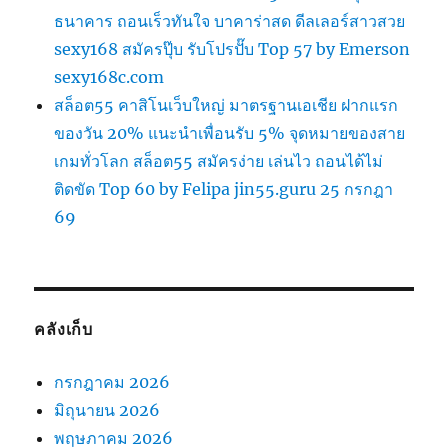
ธนาคาร ถอนเร็วทันใจ บาคาร่าสด ดีลเลอร์สาวสวย
sexy168 สมัครปุ๊บ รับโปรปั๊บ Top 57 by Emerson
sexy168c.com
สล็อต55 คาสิโนเว็บใหญ่ มาตรฐานเอเชีย ฝากแรก
ของวัน 20% แนะนำเพื่อนรับ 5% จุดหมายของสาย
เกมทั่วโลก สล็อต55 สมัครง่าย เล่นไว ถอนได้ไม่
ติดขัด Top 60 by Felipa jin55.guru 25 กรกฎา
69
คลังเก็บ
กรกฎาคม 2026
มิถุนายน 2026
พฤษภาคม 2026