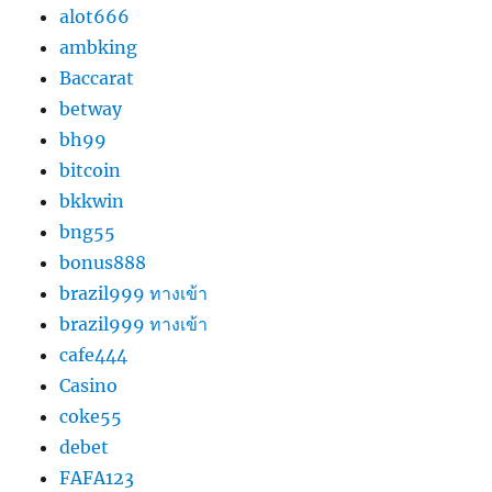
alot666
ambking
Baccarat
betway
bh99
bitcoin
bkkwin
bng55
bonus888
brazil999 ทางเข้า
brazil999 ทางเข้า
cafe444
Casino
coke55
debet
FAFA123