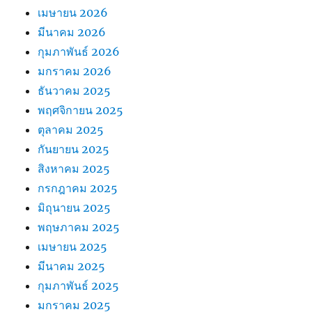
เมษายน 2026
มีนาคม 2026
กุมภาพันธ์ 2026
มกราคม 2026
ธันวาคม 2025
พฤศจิกายน 2025
ตุลาคม 2025
กันยายน 2025
สิงหาคม 2025
กรกฎาคม 2025
มิถุนายน 2025
พฤษภาคม 2025
เมษายน 2025
มีนาคม 2025
กุมภาพันธ์ 2025
มกราคม 2025