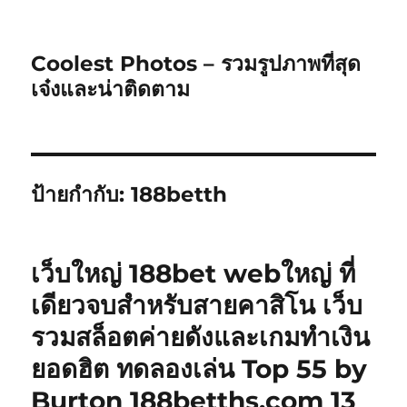
Coolest Photos – รวมรูปภาพที่สุด
เจ๋งและน่าติดตาม
ป้ายกำกับ:
188betth
เว็บใหญ่ 188bet webใหญ่ ที่
เดียวจบสำหรับสายคาสิโน เว็บ
รวมสล็อตค่ายดังและเกมทำเงิน
ยอดฮิต ทดลองเล่น Top 55 by
Burton 188betths.com 13