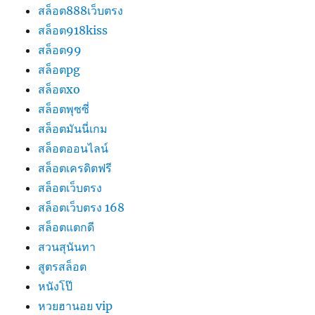
สล็อต888เว็บตรง
สล็อต918kiss
สล็อต99
สล็อตpg
สล็อตxo
สล็อตพุซซี่
สล็อตมันนี่เกม
สล็อตออนไลน์
สล็อตเครดิตฟรี
สล็อตเว็บตรง
สล็อตเว็บตรง 168
สล็อตแตกดี
สวนสุนันทา
สูตรสล็อต
หนังโป๊
หวยฮานอย vip