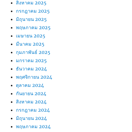
สิงหาคม 2025
กรกฎาคม 2025
มิถุนายน 2025
พฤษภาคม 2025
เมษายน 2025
มีนาคม 2025
กุมภาพันธ์ 2025
มกราคม 2025
ธันวาคม 2024
พฤศจิกายน 2024
ตุลาคม 2024
กันยายน 2024
สิงหาคม 2024
กรกฎาคม 2024
มิถุนายน 2024
พฤษภาคม 2024