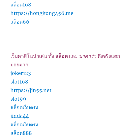
สล็อต168
https://hongkong456.me
สล็อต66
เว็บคาสิโนน่าเล่น ทั้ง
สล็อต
และ
บาคาร่า
ตึงจริงแตก
บ่อยมาก
joker123
slot168
https://jin55.net
slot99
สล็อตเว็บตรง
jinda44
สล็อตเว็บตรง
สล็อต888