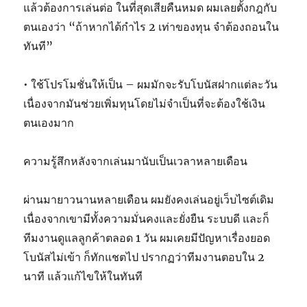
แล้วต้องการเล่นต่อ ในที่สุดเสียคืนหมด ผมเลยตั้งกฎกับ
ตนเองว่า “ถ้าหากได้กำไร 2 เท่าของทุน จำต้องถอนใน
ทันที”
• ใช้โปรโมชั่นให้เป็น – ผมมักจะรับโบนัสฝากแต่ละวัน
เนื่องจากมันช่วยเพิ่มทุนโดยไม่จำเป็นที่จะต้องใช้เงิน
ตนเองมาก
ความรู้สึกหลังจากเล่นมานับเป็นเวลาหลายเดือน
ผ่านมายาวนานหลายเดือน ผมยังคงเล่นอยู่เว็บไซต์เดิม
เนื่องจากเขามีทั้งความมั่นคงและยั่งยืน ระบบดี และก็
ทีมงานดูแลลูกค้าตลอด 1 วัน ผมเคยมีปัญหาเรื่องยอด
โบนัสไม่เข้า ก็ทักแชตไป ปรากฏว่าทีมงานตอบใน 2
นาที แล้วแก้ไขให้ในทันที