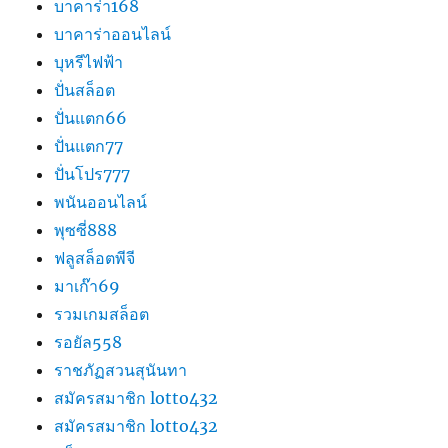
บาคาร่า168
บาคาร่าออนไลน์
บุหรีไฟฟ้า
ปั่นสล็อต
ปั่นแตก66
ปั่นแตก77
ปั่นโปร777
พนันออนไลน์
พุซซี่888
ฟลูสล็อตพีจี
มาเก๊า69
รวมเกมสล็อต
รอยัล558
ราชภัฏสวนสุนันทา
สมัครสมาชิก lotto432
สมัครสมาชิก lotto432