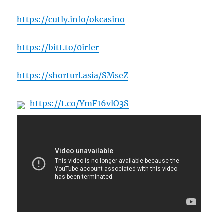
https://cutly.info/okcasino
https://bitt.to/0irfer
https://shorturl.asia/SMseZ
https://t.co/YmF16vlO3S