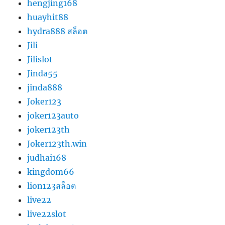
hengjing168
huayhit88
hydra888 สล็อต
Jili
Jilislot
Jinda55
jinda888
Joker123
joker123auto
joker123th
Joker123th.win
judhai168
kingdom66
lion123สล็อต
live22
live22slot