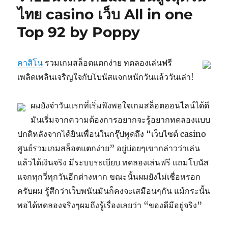
ไทย casino เว็บ All in one
Top 92 by Poppy
คาสิโน
รวมเกมสล็อตแตกง่าย ทดลองเล่นฟรี
เพลิดเพลินเจริญใจกับโบนัสแจกหนักวันแล้ววันเล่า!
ผมยังจำวันแรกที่เริ่มพึงพอใจเกมสล็อตออนไลน์ได้ดี
มันเริ่มจากความต้องการอยากจะรู้อยากทดลองแบบ
ปกติหลังจากได้ยินเพื่อนในกรุ๊ปพูดถึง “เว็บไซต์ casino
ศูนย์รวมเกมสล็อตแตกง่าย” อยู่บ่อยๆเขากล่าวว่าเล่น
แล้วได้เงินจริง มีระบบระเบียบ ทดลองเล่นฟรี แถมโบนัส
แจกทุกวี่ทุกวันอีกต่างหาก ขณะนั้นผมยังไม่เชื่อหรอก
ครับผม รู้สึกว่าเว็บพนันมันก็คงจะเสมือนๆกัน แม้กระนั้น
พอได้ทดลองจริงๆผมถึงรู้เรื่องเลยว่า “ของดีมีอยู่จริง”