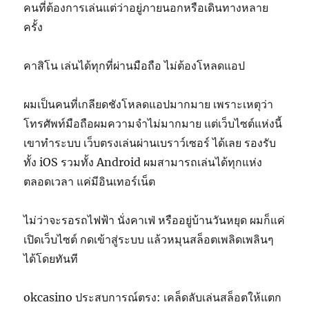
คนที่ต้องการเล่นแต่ว่าอยู่ภายนอกหรือเดินทางหลาย
ครั้ง
คาสิโน เล่นได้ทุกที่ผ่านมือถือ ไม่ต้องโหลดแอป
ผมเป็นคนที่เกลียดชังโหลดแอปมากมาย เพราะเหตุว่า
โทรศัพท์มือถือผมความจำไม่มากมาย แต่เว็บไซต์แห่งนี้
เขาทำระบบ เว็บตรงเล่นผ่านเบราว์เซอร์ ได้เลย รองรับ
ทั้ง iOS รวมทั้ง Android ผมสามารถเล่นได้ทุกแห่ง
ตลอดเวลา แค่มีอินเทอร์เน็ต
ไม่ว่าจะรอรถไฟฟ้า นั่งคาเฟ่ หรืออยู่บ้านวันหยุด ผมก็แค่
เปิดเว็บไซต์ กดเข้าสู่ระบบ แล้วหมุนสล็อตเพลิดเพลินๆ
ได้โดยทันที
okcasino ประสบการณ์ตรง: เคล็ดลับเล่นสล็อตให้แตก