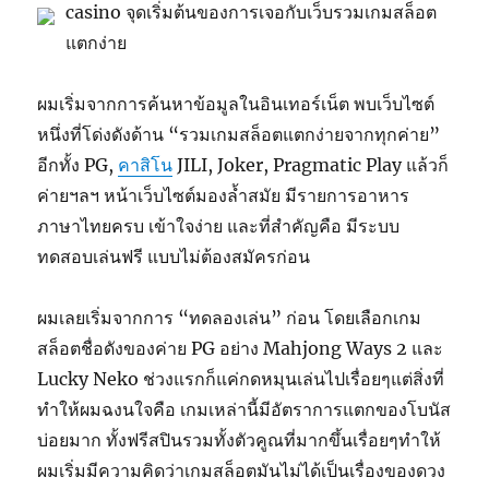
casino จุดเริ่มต้นของการเจอกับเว็บรวมเกมสล็อต
แตกง่าย
ผมเริ่มจากการค้นหาข้อมูลในอินเทอร์เน็ต พบเว็บไซต์
หนึ่งที่โด่งดังด้าน “รวมเกมสล็อตแตกง่ายจากทุกค่าย”
อีกทั้ง PG,
คาสิโน
JILI, Joker, Pragmatic Play แล้วก็
ค่ายฯลฯ หน้าเว็บไซต์มองล้ำสมัย มีรายการอาหาร
ภาษาไทยครบ เข้าใจง่าย และที่สำคัญคือ มีระบบ
ทดสอบเล่นฟรี แบบไม่ต้องสมัครก่อน
ผมเลยเริ่มจากการ “ทดลองเล่น” ก่อน โดยเลือกเกม
สล็อตชื่อดังของค่าย PG อย่าง Mahjong Ways 2 และ
Lucky Neko ช่วงแรกก็แค่กดหมุนเล่นไปเรื่อยๆแต่สิ่งที่
ทำให้ผมฉงนใจคือ เกมเหล่านี้มีอัตราการแตกของโบนัส
บ่อยมาก ทั้งฟรีสปินรวมทั้งตัวคูณที่มากขึ้นเรื่อยๆทำให้
ผมเริ่มมีความคิดว่าเกมสล็อตมันไม่ได้เป็นเรื่องของดวง