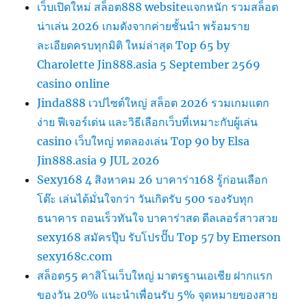
เว็บเปิดใหม่ สล็อต888 websiteแจกหนัก รวมสล็อต
น่าเล่น 2026 เกมดังจากค่ายชั้นนำ พร้อมราย
ละเอียดครบทุกมิติ ใหม่ล่าสุด Top 65 by
Charolette Jin888.asia 5 September 2569
casino online
Jinda888 เวปไซต์ใหญ่ สล็อต 2026 รวมเกมแตก
ง่าย ฟีเจอร์เด่น และวิธีเลือกเว็บที่เหมาะกับผู้เล่น
casino เว็บใหญ่ ทดลองเล่น Top 90 by Elsa
Jin888.asia 9 JUL 2026
Sexy168 4 สิงหาคม 26 บาคาร่า168 รู้ก่อนเลือก
โต๊ะ เล่นได้มั่นใจกว่า วันเกิดรับ 500 รองรับทุก
ธนาคาร ถอนเร็วทันใจ บาคาร่าสด ดีลเลอร์สาวสวย
sexy168 สมัครปุ๊บ รับโปรปั๊บ Top 57 by Emerson
sexy168c.com
สล็อต55 คาสิโนเว็บใหญ่ มาตรฐานเอเชีย ฝากแรก
ของวัน 20% แนะนำเพื่อนรับ 5% จุดหมายของสาย