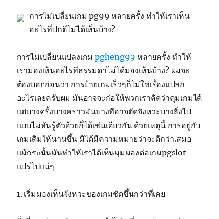
การไม่เปลี่ยนเกม pg99 หลายครั้ง ทำให้เราเห็น
อะไรที่ปกติไม่ได้เห็นบ้าง?
การไม่เปลี่ยนแปลงเกม
pgheng99
หลายครั้ง ทำให้
เรามองเห็นอะไรที่ธรรมดาไม่ได้มองเห็นบ้าง? ผมจะ
ต้องบอกก่อนว่า การย้ายเกมเร็วๆก็ไม่ใช่เรื่องแปลก
อะไรเลยครับผม มันอาจจะก่อให้พวกเราคิดว่าคุมเกมได้
แต่บางครั้งบางคราวมันบางทีอาจตัดจังหวะบางสิ่งไป
แบบไม่ทันรู้ตัวด้วยก็ได้เช่นเดียวกัน ด้วยเหตุนี้ การอยู่กับ
เกมเดิมให้นานขึ้น มิได้มีความหมายว่าจะดีกว่าเสมอ
แม้กระนั้นมันทำให้เราได้เห็นมุมมองต่อเกมpgslot
แปรไปแน่ๆ
1. เริ่มมองเห็นจังหวะของเกมชัดขึ้นกว่าที่เคย