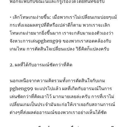
พอก็จะพบกับขณะนี้และก็รู้เรื่องได้โดยทันทีขอรับ
• เลิกโทษเกมง่ายขึ้น: เมื่อพวกเราไม่เปลี่ยนเกมบ่อยๆแม้
กระทั่งเจอผลสรุปที่ดีหรือเปล่าดีก็ตาม พวกเราจะเลิก
โทษเกมง่ายมากยิ่งขึ้นมาก เราจะกลับมามองตัวเองว่า
จังหวะการเล่นpgheng99 ของพวกเราสอดคล้องกับ
เกมไหม การตัดสินใจเปลี่ยนแปลง วิธีคิดก็แปลงครับ
2. ผลที่ได้กับอารมณ์ชัดกว่าที่คิด
นอกเหนือจากความคิดรวมทั้งการตัดสินใจกับเกม
pgheng99 จะแปรไปแล้ว ผลที่เกิดกับอารมณ์ในการ
เล่นชัดกว่าที่คิดเอาไว้ มากมายเลยล่ะครับ การที่เราไม่
เปลี่ยนเกมเป็นประจำมันจะก่อให้เราเจอกับสถานการณ์
ต่างๆที่ส่งผลต่ออารมณ์ของพวกเราอย่างเห็นได้ชัด