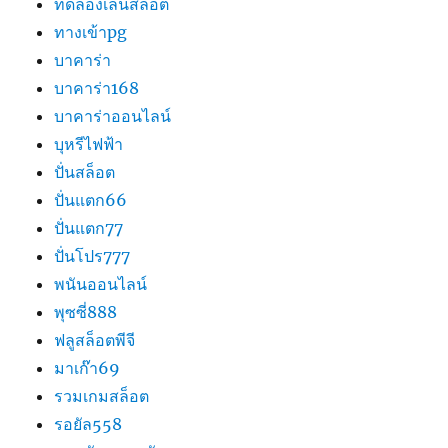
ทดลองเล่นสล็อต
ทางเข้าpg
บาคาร่า
บาคาร่า168
บาคาร่าออนไลน์
บุหรีไฟฟ้า
ปั่นสล็อต
ปั่นแตก66
ปั่นแตก77
ปั่นโปร777
พนันออนไลน์
พุซซี่888
ฟลูสล็อตพีจี
มาเก๊า69
รวมเกมสล็อต
รอยัล558