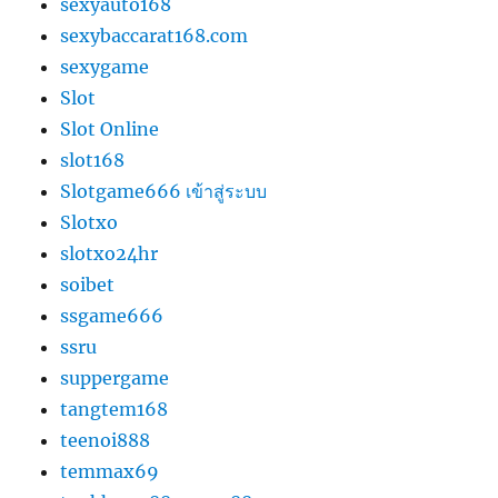
sexyauto168
sexybaccarat168.com
sexygame
Slot
Slot Online
slot168
Slotgame666 เข้าสู่ระบบ
Slotxo
slotxo24hr
soibet
ssgame666
ssru
suppergame
tangtem168
teenoi888
temmax69