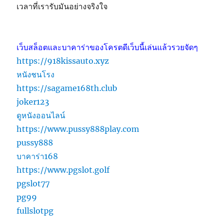
เวลาที่เรารับมันอย่างจริงใจ
เว็บสล็อตและบาคาร่าของโครตดีเว็บนี้เล่นแล้วรวยจัดๆ
https://918kissauto.xyz
หนังชนโรง
https://sagame168th.club
joker123
ดูหนังออนไลน์
https://www.pussy888play.com
pussy888
บาคาร่า168
https://www.pgslot.golf
pgslot77
pg99
fullslotpg