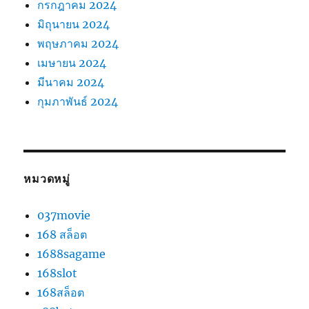
กรกฎาคม 2024
มิถุนายน 2024
พฤษภาคม 2024
เมษายน 2024
มีนาคม 2024
กุมภาพันธ์ 2024
หมวดหมู่
037movie
168 สล็อต
1688sagame
168slot
168สล็อต