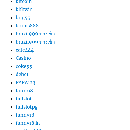
bitcoin
bkkwin
bng55
bonus888
brazil999 ทางเข้า
brazil999 ทางเข้า
cafe444
Casino
coke55
debet
FAFA123
faro168
fullslot
fullslotpg
funny18
funny18.in