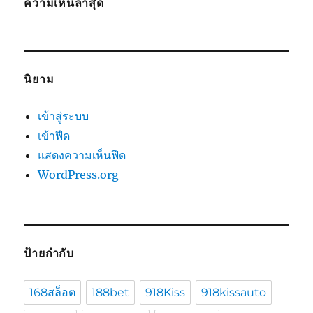
ความเห็นล่าสุด
นิยาม
เข้าสู่ระบบ
เข้าฟีด
แสดงความเห็นฟีด
WordPress.org
ป้ายกำกับ
168สล็อต
188bet
918Kiss
918kissauto