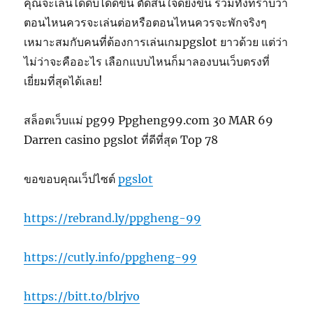
คุณจะเล่นได้ดิบได้ดีขึ้น ตัดสินใจดียิ่งขึ้น รวมทั้งทราบว่า
ตอนไหนควรจะเล่นต่อหรือตอนไหนควรจะพักจริงๆ
เหมาะสมกับคนที่ต้องการเล่นเกมpgslot ยาวด้วย แต่ว่า
ไม่ว่าจะคืออะไร เลือกแบบไหนก็มาลองบนเว็บตรงที่
เยี่ยมที่สุดได้เลย!
สล็อตเว็บแม่ pg99 Ppgheng99.com 30 MAR 69
Darren casino pgslot ที่ดีที่สุด Top 78
ขอขอบคุณเว็ปไซต์
pgslot
https://rebrand.ly/ppgheng-99
https://cutly.info/ppgheng-99
https://bitt.to/blrjvo