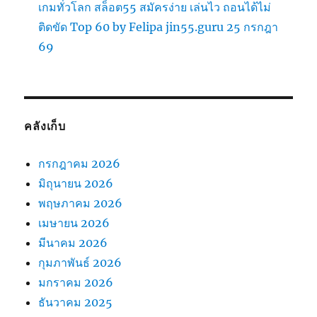
เกมทั่วโลก สล็อต55 สมัครง่าย เล่นไว ถอนได้ไม่
ติดขัด Top 60 by Felipa jin55.guru 25 กรกฎา
69
คลังเก็บ
กรกฎาคม 2026
มิถุนายน 2026
พฤษภาคม 2026
เมษายน 2026
มีนาคม 2026
กุมภาพันธ์ 2026
มกราคม 2026
ธันวาคม 2025