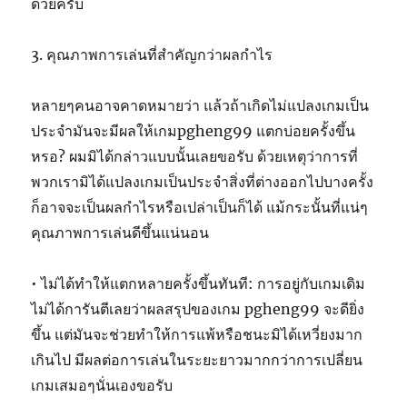
ด้วยครับ
3. คุณภาพการเล่นที่สำคัญกว่าผลกำไร
หลายๆคนอาจคาดหมายว่า แล้วถ้าเกิดไม่แปลงเกมเป็น
ประจำมันจะมีผลให้เกมpgheng99 แตกบ่อยครั้งขึ้น
หรอ? ผมมิได้กล่าวแบบนั้นเลยขอรับ ด้วยเหตุว่าการที่
พวกเรามิได้แปลงเกมเป็นประจำสิ่งที่ต่างออกไปบางครั้ง
ก็อาจจะเป็นผลกำไรหรือเปล่าเป็นก็ได้ แม้กระนั้นที่แน่ๆ
คุณภาพการเล่นดีขึ้นแน่นอน
• ไม่ได้ทำให้แตกหลายครั้งขึ้นทันที: การอยู่กับเกมเดิม
ไม่ได้การันตีเลยว่าผลสรุปของเกม pgheng99 จะดียิ่ง
ขึ้น แต่มันจะช่วยทำให้การแพ้หรือชนะมิได้เหวี่ยงมาก
เกินไป มีผลต่อการเล่นในระยะยาวมากกว่าการเปลี่ยน
เกมเสมอๆนั่นเองขอรับ